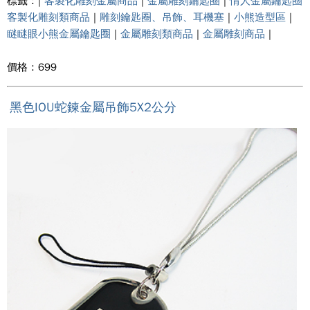
標籤 : |
客製化雕刻金屬商品
|
金屬雕刻鑰匙圈
|
情人金屬鑰匙圈
客製化雕刻類商品
|
雕刻鑰匙圈、吊飾、耳機塞
|
小熊造型區
|
瞇瞇眼小熊金屬鑰匙圈
|
金屬雕刻類商品
|
金屬雕刻商品
|
價格 : 699
黑色IOU蛇鍊金屬吊飾5X2公分