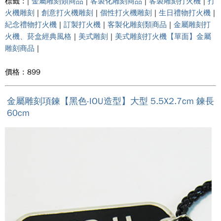
標籤 : |
金屬雕刻類商品
|
客製化雕刻商品
|
客製雕刻打火機
|
打
火機雕刻
|
創意打火機雕刻
|
個性打火機雕刻
|
生日禮物打火機
|
紀念禮物打火機
|
訂製打火機
|
客製化雕刻類商品
|
金屬雕刻打
火機、菸盒經典風格
|
美式雕刻
|
美式雕刻打火機【單面】金屬
雕刻商品
|
價格 : 899
金屬雕刻項鍊【黑色-IOU造型】大型 5.5X2.7cm 鍊長
60cm