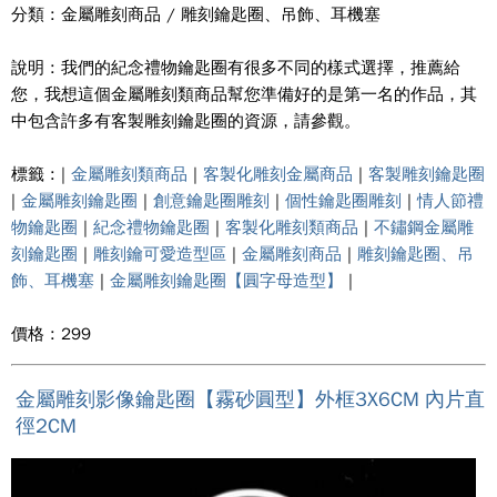
分類 : 金屬雕刻商品 / 雕刻鑰匙圈、吊飾、耳機塞
說明 : 我們的紀念禮物鑰匙圈有很多不同的樣式選擇，推薦給
您，我想這個金屬雕刻類商品幫您準備好的是第一名的作品，其
中包含許多有客製雕刻鑰匙圈的資源，請參觀。
標籤 : |
金屬雕刻類商品
|
客製化雕刻金屬商品
|
客製雕刻鑰匙圈
|
金屬雕刻鑰匙圈
|
創意鑰匙圈雕刻
|
個性鑰匙圈雕刻
|
情人節禮
物鑰匙圈
|
紀念禮物鑰匙圈
|
客製化雕刻類商品
|
不鏽鋼金屬雕
刻鑰匙圈
|
雕刻鑰可愛造型區
|
金屬雕刻商品
|
雕刻鑰匙圈、吊
飾、耳機塞
|
金屬雕刻鑰匙圈【圓字母造型】
|
價格 : 299
金屬雕刻影像鑰匙圈【霧砂圓型】外框3X6CM 內片直
徑2CM