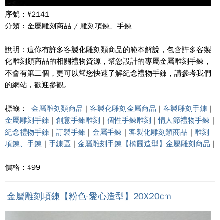
序號 : #2141
分類 : 金屬雕刻商品 / 雕刻項鍊、手鍊
說明 : 這你有許多客製化雕刻類商品的範本解說，包含許多客製
化雕刻類商品的相關禮物資源，幫您設計的專屬金屬雕刻手鍊，
不會有第二個，更可以幫您快速了解紀念禮物手鍊，請參考我們
的網站，歡迎參觀。
標籤 : |
金屬雕刻類商品
|
客製化雕刻金屬商品
|
客製雕刻手鍊
|
金屬雕刻手鍊
|
創意手鍊雕刻
|
個性手鍊雕刻
|
情人節禮物手鍊
|
紀念禮物手鍊
|
訂製手鍊
|
金屬手鍊
|
客製化雕刻類商品
|
雕刻
項鍊、手鍊
|
手鍊區
|
金屬雕刻手鍊【橢圓造型】金屬雕刻商品
|
價格 : 499
金屬雕刻項鍊【粉色-愛心造型】20X20cm