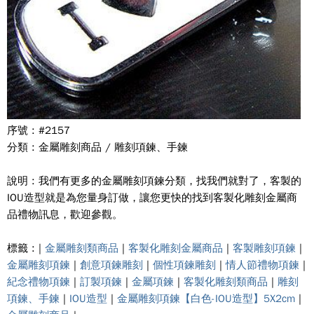
序號 : #2157
分類 : 金屬雕刻商品 / 雕刻項鍊、手鍊
說明 : 我們有更多的金屬雕刻項鍊分類，找我們就對了，客製的
IOU造型就是為您量身訂做，讓您更快的找到客製化雕刻金屬商
品禮物訊息，歡迎參觀。
標籤 : |
金屬雕刻類商品
|
客製化雕刻金屬商品
|
客製雕刻項鍊
|
金屬雕刻項鍊
|
創意項鍊雕刻
|
個性項鍊雕刻
|
情人節禮物項鍊
|
紀念禮物項鍊
|
訂製項鍊
|
金屬項鍊
|
客製化雕刻類商品
|
雕刻
項鍊、手鍊
|
IOU造型
|
金屬雕刻項鍊【白色-IOU造型】5X2cm
|