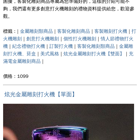
困擾，客製化雕刻商品專屬為您準備好的，這樣的介紹可能不
夠，我們還有更多創意打火機雕刻的禮物資料提供給您，歡迎參
觀。
標籤 : |
金屬雕刻類商品
|
客製化雕刻商品
|
客製雕刻打火機
|
打
火機雕刻
|
創意打火機雕刻
|
個性打火機雕刻
|
情人節禮物打火
機
|
紀念禮物打火機
|
訂製打火機
|
客製化雕刻類商品
|
金屬雕
刻打火機、菸盒
|
美式風格
|
炫光金屬雕刻打火機【雙面】
|
充
滿電金屬雕刻商品
|
價格 : 1099
炫光金屬雕刻打火機【單面】