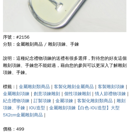
序號 : #2156
分類 : 金屬雕刻商品 / 雕刻項鍊、手鍊
說明 : 這種紀念禮物項鍊的送禮有很多選擇，對待您的好友這個
雕刻項鍊、手鍊您不能錯過，藉由您的參與可以更深入了解雕刻
項鍊、手鍊。
標籤 : |
金屬雕刻類商品
|
客製化雕刻金屬商品
|
客製雕刻項鍊
|
金屬雕刻項鍊
|
創意項鍊雕刻
|
個性項鍊雕刻
|
情人節禮物項鍊
|
紀念禮物項鍊
|
訂製項鍊
|
金屬項鍊
|
客製化雕刻類商品
|
雕刻
項鍊、手鍊
|
IOU造型
|
金屬雕刻項鍊【白色-IOU造型】大型
5X2cm金屬雕刻商品
|
價格 : 499