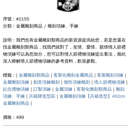
序號 : #2155
分類 : 金屬雕刻商品 / 雕刻項鍊、手鍊
說明 : 我們也有金屬雕刻類商品的新資源提供給您，若是您還在
找金屬雕刻類商品，找我們就對了，友情、愛情、親情情人節禮
物項鍊可以為您加分，您可以對情人節禮物項鍊提出看法，藉此
深入瞭解情人節禮物項鍊的參考資料，歡迎參觀。
標籤 : |
金屬雕刻類商品
|
客製化雕刻金屬商品
|
客製雕刻項鍊
|
金屬雕刻項鍊
|
創意項鍊雕刻
|
個性項鍊雕刻
|
情人節禮物項鍊
|
紀念禮物項鍊
|
訂製項鍊
|
金屬項鍊
|
客製化雕刻類商品
|
雕刻
項鍊、手鍊
|
兵籍牌造型區
|
金屬雕刻項鍊【兵籍造型】4X2cm
金屬雕刻商品
|
價格 : 499