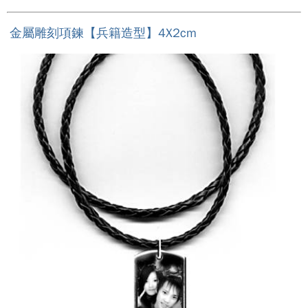
金屬雕刻項鍊【兵籍造型】4X2cm