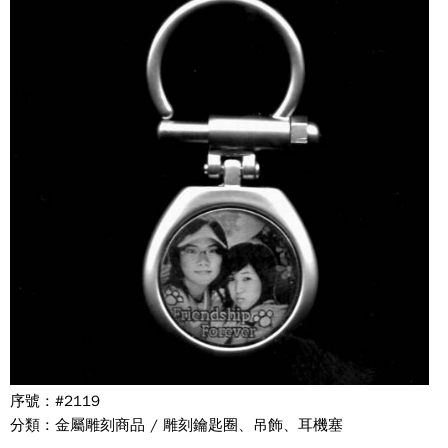
序號 : #2119
分類 : 金屬雕刻商品 / 雕刻鑰匙圈、吊飾、耳機塞