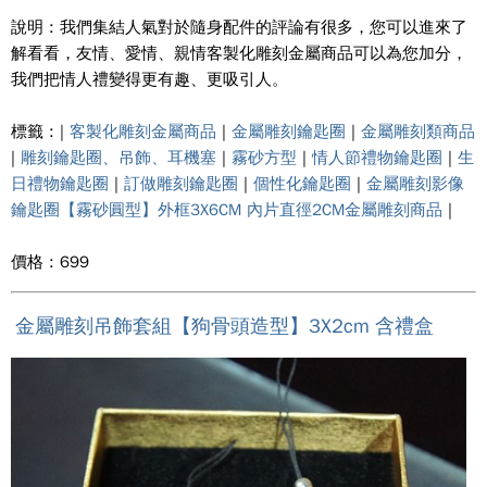
說明 : 我們集結人氣對於隨身配件的評論有很多，您可以進來了
解看看，友情、愛情、親情客製化雕刻金屬商品可以為您加分，
我們把情人禮變得更有趣、更吸引人。
標籤 : |
客製化雕刻金屬商品
|
金屬雕刻鑰匙圈
|
金屬雕刻類商品
|
雕刻鑰匙圈、吊飾、耳機塞
|
霧砂方型
|
情人節禮物鑰匙圈
|
生
日禮物鑰匙圈
|
訂做雕刻鑰匙圈
|
個性化鑰匙圈
|
金屬雕刻影像
鑰匙圈【霧砂圓型】外框3X6CM 內片直徑2CM金屬雕刻商品
|
價格 : 699
金屬雕刻吊飾套組【狗骨頭造型】3X2cm 含禮盒