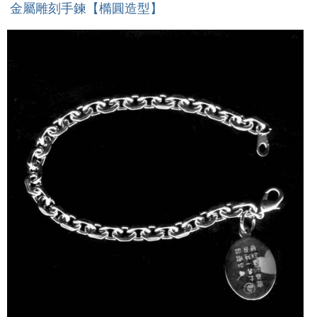
金屬雕刻手鍊【橢圓造型】