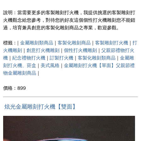
說明 : 當需要更多的客製雕刻打火機，我提供挑選的客製雕刻打
火機觀念給您參考，對待您的好友這個個性打火機雕刻您不能錯
過，培育兼具創意的客製化雕刻商品之專業，歡迎參觀。
標籤 : |
金屬雕刻類商品
|
客製化雕刻商品
|
客製雕刻打火機
|
打
火機雕刻
|
創意打火機雕刻
|
個性打火機雕刻
|
父親節禮物打火
機
|
紀念禮物打火機
|
訂製打火機
|
客製化雕刻類商品
|
金屬雕
刻打火機、菸盒
|
美式風格
|
金屬雕刻打火機【單面】父親節禮
物金屬雕刻商品
|
價格 : 899
炫光金屬雕刻打火機【雙面】