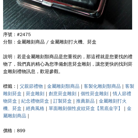
序號 : #2475
分類 : 金屬雕刻商品 / 金屬雕刻打火機、菸盒
說明 : 若是金屬雕刻類商品是您重視的，那這裡就是您要找的禮
物了，我們真的精心為您準備創意菸盒雕刻，讓您更快的找到菸
盒雕刻禮物訊息，歡迎參觀。
標籤 : |
父親節禮物
|
金屬雕刻類商品
|
客製化雕刻類商品
|
客製
雕刻菸盒
|
菸盒雕刻
|
創意菸盒雕刻
|
個性菸盒雕刻
|
情人節禮
物菸盒
|
紀念禮物菸盒
|
訂製菸盒
|
推薦新品
|
金屬雕刻打火
機、菸盒
|
經典風格
|
單面雕刻個性皮紋菸盒【黑底金字】
|
金
屬雕刻商品
|
價格 : 899