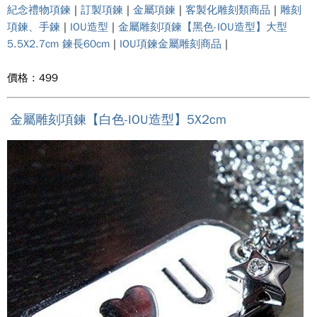
紀念禮物項鍊
|
訂製項鍊
|
金屬項鍊
|
客製化雕刻類商品
|
雕刻
項鍊、手鍊
|
IOU造型
|
金屬雕刻項鍊【黑色-IOU造型】大型
5.5X2.7cm 鍊長60cm
|
IOU項鍊金屬雕刻商品
|
價格 : 499
金屬雕刻項鍊【白色-IOU造型】5X2cm