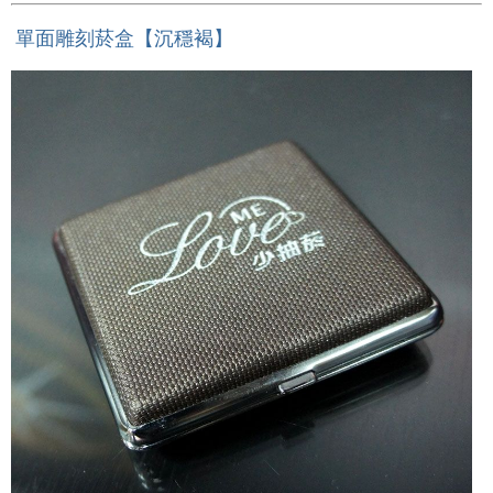
單面雕刻菸盒【沉穩褐】