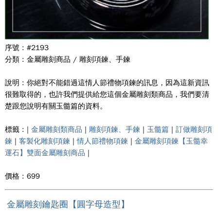
序號 : #2193
分類 : 金屬雕刻商品 / 雕刻項鍊、手鍊
說明 : 你絕對不能錯過這情人節禮物項鍊的訊息，因為這新資訊
很難取得的，也許我們提供給您這個金屬雕刻類商品，我們要清
楚跟您說明有關玉髓篇的資料。
標籤 : |
金屬雕刻類商品
|
雕刻項鍊、手鍊
|
玉髓篇
|
訂做雕刻項
鍊
|
客製化雕刻項鍊
|
情人節禮物項鍊
|
金屬雕刻項鍊【玉髓幸
運石】雙面金屬雕刻商品
|
價格 : 699
金屬雕刻鑰匙圈【圓字母造型】