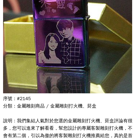
序號 : #2145
分類 : 金屬雕刻商品 / 金屬雕刻打火機、菸盒
說明 : 我們集結人氣對於您選的金屬雕刻打火機、菸盒評論有很
多，您可以進來了解看看，幫您設計的專屬客製雕刻打火機，不
會有第二個，引以為傲的將客製雕刻打火機推薦給您，真的是首