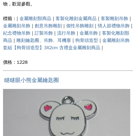
物，歡迎參觀。
標籤 : |
金屬雕刻類商品
|
客製化雕刻金屬商品
|
客製雕刻吊飾
|
金屬雕刻吊飾
|
創意吊飾雕刻
|
個性吊飾雕刻
|
情人節禮物吊飾
|
紀念禮物吊飾
|
訂製吊飾
|
流行吊飾
|
金屬吊飾
|
客製化雕刻類
商品
|
雕刻鑰匙圈、吊飾、耳機塞
|
狗骨頭造型
|
金屬雕刻吊飾
套組【狗骨頭造型】3X2cm 含禮盒金屬雕刻商品
|
價格 : 1228
瞇瞇眼小熊金屬鑰匙圈