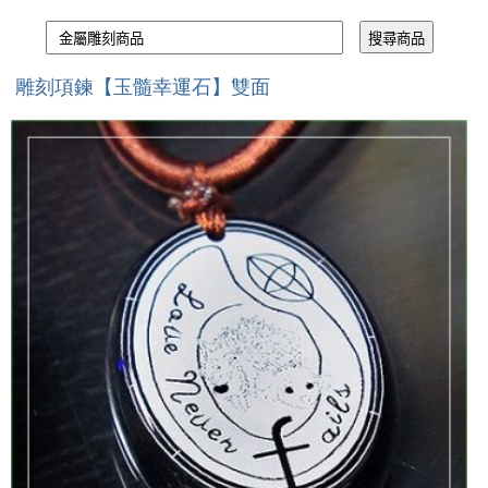
雕刻項鍊【玉髓幸運石】雙面