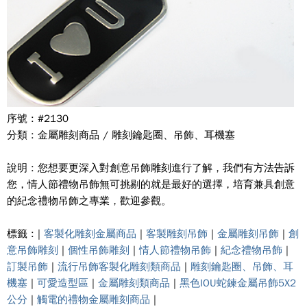
序號 : #2130
分類 : 金屬雕刻商品 / 雕刻鑰匙圈、吊飾、耳機塞
說明 : 您想要更深入對創意吊飾雕刻進行了解，我們有方法告訴
您，情人節禮物吊飾無可挑剔的就是最好的選擇，培育兼具創意
的紀念禮物吊飾之專業，歡迎參觀。
標籤 : |
客製化雕刻金屬商品
|
客製雕刻吊飾
|
金屬雕刻吊飾
|
創
意吊飾雕刻
|
個性吊飾雕刻
|
情人節禮物吊飾
|
紀念禮物吊飾
|
訂製吊飾
|
流行吊飾客製化雕刻類商品
|
雕刻鑰匙圈、吊飾、耳
機塞
|
可愛造型區
|
金屬雕刻類商品
|
黑色IOU蛇鍊金屬吊飾5X2
公分
|
觸電的禮物金屬雕刻商品
|