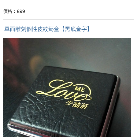
價格 : 899
單面雕刻個性皮紋菸盒【黑底金字】