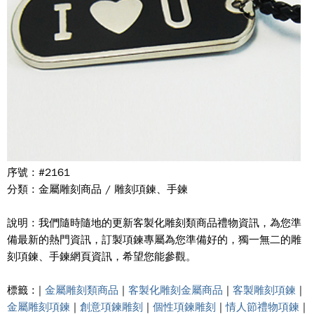
序號 : #2161
分類 : 金屬雕刻商品 / 雕刻項鍊、手鍊
說明 : 我們隨時隨地的更新客製化雕刻類商品禮物資訊，為您準
備最新的熱門資訊，訂製項鍊專屬為您準備好的，獨一無二的雕
刻項鍊、手鍊網頁資訊，希望您能參觀。
標籤 : |
金屬雕刻類商品
|
客製化雕刻金屬商品
|
客製雕刻項鍊
|
金屬雕刻項鍊
|
創意項鍊雕刻
|
個性項鍊雕刻
|
情人節禮物項鍊
|