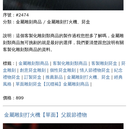
序號 : #2474
分類 : 金屬雕刻商品 / 金屬雕刻打火機、菸盒
說明 : 這個客製化雕刻類商品的製作過程您想多了解嗎，金屬雕
刻類商品無可挑剔的就是最好的選擇，我們要清楚跟您說明有關
客製化雕刻類商品的資料。
標籤 : |
金屬雕刻類商品
|
客製化雕刻類商品
|
客製雕刻菸盒
|
菸
盒雕刻
|
創意菸盒雕刻
|
個性菸盒雕刻
|
情人節禮物菸盒
|
紀念
禮物菸盒
|
訂製菸盒
|
推薦新品
|
金屬雕刻打火機、菸盒
|
經典
風格
|
單面雕刻菸盒【沉穩褐】金屬雕刻商品
|
價格 : 899
金屬雕刻打火機【單面】父親節禮物