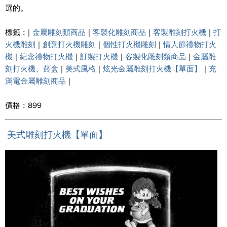
選的。
標籤 : |
金屬雕刻類商品
|
客製化雕刻商品
|
客製雕刻打火機
|
打
火機雕刻
|
創意打火機雕刻
|
個性打火機雕刻
|
情人節禮物打火
機
|
紀念禮物打火機
|
訂製打火機
|
客製化雕刻類商品
|
金屬雕
刻打火機、菸盒
|
美式風格
|
炫光金屬雕刻打火機【單面】
|
充
滿電金屬雕刻商品
|
價格 : 899
美式雕刻打火機【單面】