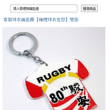
客製球衣鑰匙圈【橄欖球衣造型】雙面