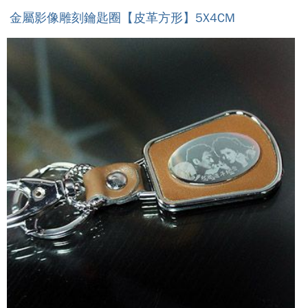
金屬影像雕刻鑰匙圈【皮革方形】5X4CM