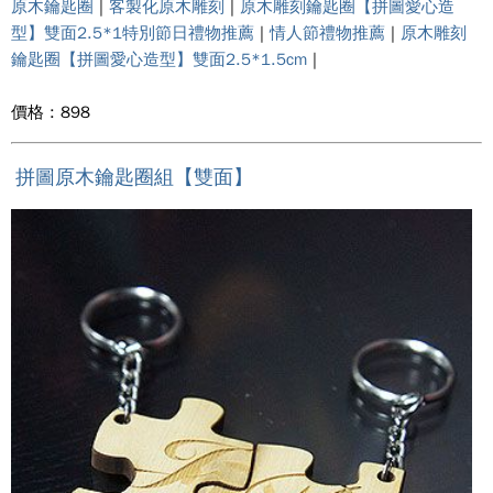
原木鑰匙圈
|
客製化原木雕刻
|
原木雕刻鑰匙圈【拼圖愛心造
型】雙面2.5*1特別節日禮物推薦
|
情人節禮物推薦
|
原木雕刻
鑰匙圈【拼圖愛心造型】雙面2.5*1.5cm
|
價格 : 898
拼圖原木鑰匙圈組【雙面】