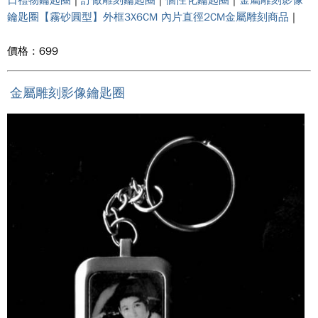
日禮物鑰匙圈
|
訂做雕刻鑰匙圈
|
個性化鑰匙圈
|
金屬雕刻影像
鑰匙圈【霧砂圓型】外框3X6CM 內片直徑2CM金屬雕刻商品
|
價格 : 699
金屬雕刻影像鑰匙圈