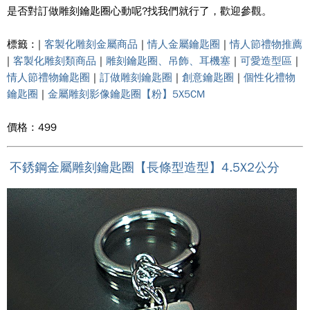
是否對訂做雕刻鑰匙圈心動呢?找我們就行了，歡迎參觀。
標籤 : |
客製化雕刻金屬商品
|
情人金屬鑰匙圈
|
情人節禮物推薦
|
客製化雕刻類商品
|
雕刻鑰匙圈、吊飾、耳機塞
|
可愛造型區
|
情人節禮物鑰匙圈
|
訂做雕刻鑰匙圈
|
創意鑰匙圈
|
個性化禮物
鑰匙圈
|
金屬雕刻影像鑰匙圈【粉】5X5CM
價格 : 499
不銹鋼金屬雕刻鑰匙圈【長條型造型】4.5X2公分