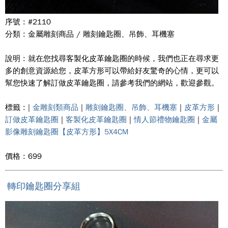
序號 : #2110
分類 : 金屬雕刻商品 / 雕刻鑰匙圈、吊飾、耳機塞
說明 : 就在您找尋客製化皮革鑰匙圈的時候，我們也正在尋求更
多的創意資源給您，皮革方形可以帶給好友驚奇的心情，更可以
幫您快速了解訂做皮革鑰匙圈，請參考我們的網站，歡迎參觀。
標籤 : |
金雕刻類商品
|
雕刻鑰匙圈、吊飾、耳機塞
|
皮革方形
|
訂做皮革鑰匙圈
|
客製化皮革鑰匙圈
|
情人節禮物鑰匙圈
|
金屬
影像雕刻鑰匙圈【皮革方形】5X4CM
價格 : 699
轉印鑰匙圈分享組