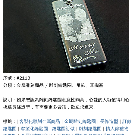
序號 : #2113
分類 : 金屬雕刻商品 / 雕刻鑰匙圈、吊飾、耳機塞
說明 : 如果您認為雕刻鑰匙圈創意性夠高，心愛的人就值得用心
挑選長條造型，有需要更多資訊，歡迎您進來。
標籤 : |
客製化雕刻金屬商品
|
金屬雕刻鑰匙圈
|
長條造型
|
訂做
鑰匙圈
|
客製化鑰匙圈
|
鑰匙圈訂做
|
雕刻鑰匙圈
|
情人節禮物