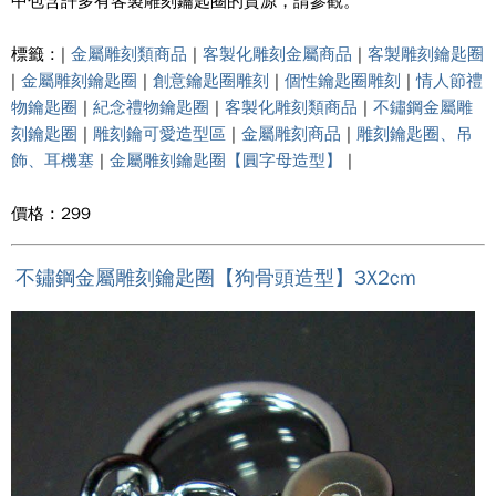
中包含許多有客製雕刻鑰匙圈的資源，請參觀。
標籤 : |
金屬雕刻類商品
|
客製化雕刻金屬商品
|
客製雕刻鑰匙圈
|
金屬雕刻鑰匙圈
|
創意鑰匙圈雕刻
|
個性鑰匙圈雕刻
|
情人節禮
物鑰匙圈
|
紀念禮物鑰匙圈
|
客製化雕刻類商品
|
不鏽鋼金屬雕
刻鑰匙圈
|
雕刻鑰可愛造型區
|
金屬雕刻商品
|
雕刻鑰匙圈、吊
飾、耳機塞
|
金屬雕刻鑰匙圈【圓字母造型】
|
價格 : 299
不鏽鋼金屬雕刻鑰匙圈【狗骨頭造型】3X2cm