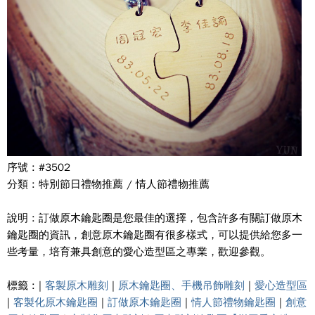
序號 : #3502
分類 : 特別節日禮物推薦 / 情人節禮物推薦
說明 : 訂做原木鑰匙圈是您最佳的選擇，包含許多有關訂做原木
鑰匙圈的資訊，創意原木鑰匙圈有很多樣式，可以提供給您多一
些考量，培育兼具創意的愛心造型區之專業，歡迎參觀。
標籤 : |
客製原木雕刻
|
原木鑰匙圈、手機吊飾雕刻
|
愛心造型區
|
客製化原木鑰匙圈
|
訂做原木鑰匙圈
|
情人節禮物鑰匙圈
|
創意