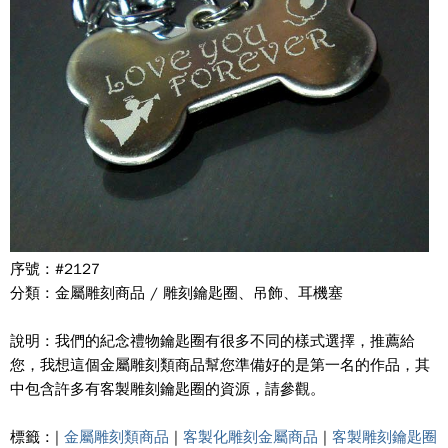
序號 : #2127
分類 : 金屬雕刻商品 / 雕刻鑰匙圈、吊飾、耳機塞
說明 : 我們的紀念禮物鑰匙圈有很多不同的樣式選擇，推薦給
您，我想這個金屬雕刻類商品幫您準備好的是第一名的作品，其
中包含許多有客製雕刻鑰匙圈的資源，請參觀。
標籤 : |
金屬雕刻類商品
|
客製化雕刻金屬商品
|
客製雕刻鑰匙圈