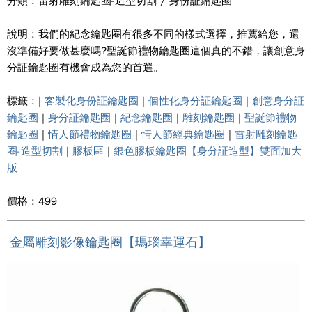
分類 : 雷射雕刻鑰匙圈-造型切割 / 身份証鑰匙圈
說明 : 我們的紀念鑰匙圈有很多不同的樣式選擇，推薦給您，還
沒準備好要做甚麼嗎?聖誕節禮物鑰匙圈這個真的不錯，讓創意身
分証鑰匙圈有機會成為您的首選。
標籤 : |
客製化身份証鑰匙圈
|
個性化身分証鑰匙圈
|
創意身分証
鑰匙圈
|
身分証鑰匙圈
|
紀念鑰匙圈
|
雕刻鑰匙圈
|
聖誕節禮物
鑰匙圈
|
情人節禮物鑰匙圈
|
情人節經典鑰匙圈
|
雷射雕刻鑰匙
圈-造型切割
|
膠板區
|
銀色膠板鑰匙圈【身分証造型】雙面加大
版
價格 : 499
金屬雕刻影像鑰匙圈【瑪瑙幸運石】