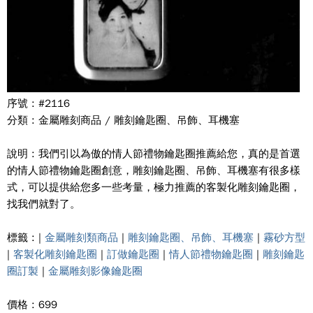
序號 : #2116
分類 : 金屬雕刻商品 / 雕刻鑰匙圈、吊飾、耳機塞
說明 : 我們引以為傲的情人節禮物鑰匙圈推薦給您，真的是首選
的情人節禮物鑰匙圈創意，雕刻鑰匙圈、吊飾、耳機塞有很多樣
式，可以提供給您多一些考量，極力推薦的客製化雕刻鑰匙圈，
找我們就對了。
標籤 : |
金屬雕刻類商品
|
雕刻鑰匙圈、吊飾、耳機塞
|
霧砂方型
|
客製化雕刻鑰匙圈
|
訂做鑰匙圈
|
情人節禮物鑰匙圈
|
雕刻鑰匙
圈訂製
|
金屬雕刻影像鑰匙圈
價格 : 699