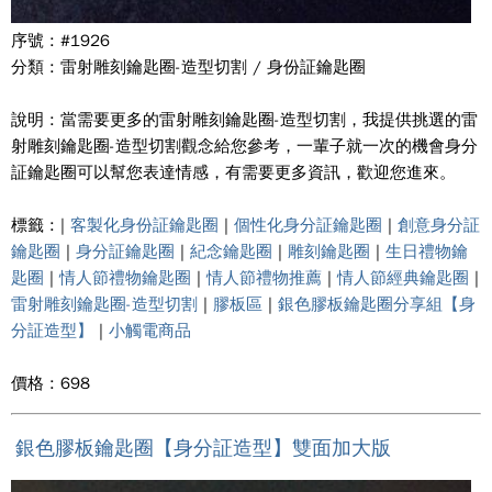
序號 : #1926
分類 : 雷射雕刻鑰匙圈-造型切割 / 身份証鑰匙圈
說明 : 當需要更多的雷射雕刻鑰匙圈-造型切割，我提供挑選的雷
射雕刻鑰匙圈-造型切割觀念給您參考，一輩子就一次的機會身分
証鑰匙圈可以幫您表達情感，有需要更多資訊，歡迎您進來。
標籤 : |
客製化身份証鑰匙圈
|
個性化身分証鑰匙圈
|
創意身分証
鑰匙圈
|
身分証鑰匙圈
|
紀念鑰匙圈
|
雕刻鑰匙圈
|
生日禮物鑰
匙圈
|
情人節禮物鑰匙圈
|
情人節禮物推薦
|
情人節經典鑰匙圈
|
雷射雕刻鑰匙圈-造型切割
|
膠板區
|
銀色膠板鑰匙圈分享組【身
分証造型】
|
小觸電商品
價格 : 698
銀色膠板鑰匙圈【身分証造型】雙面加大版