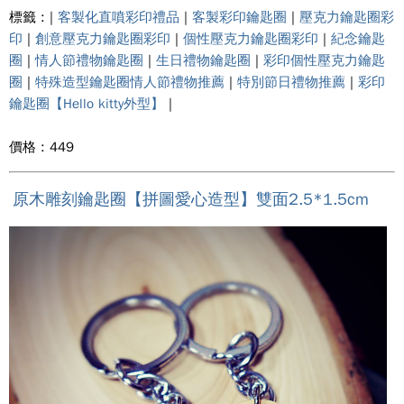
標籤 : |
客製化直噴彩印禮品
|
客製彩印鑰匙圈
|
壓克力鑰匙圈彩
印
|
創意壓克力鑰匙圈彩印
|
個性壓克力鑰匙圈彩印
|
紀念鑰匙
圈
|
情人節禮物鑰匙圈
|
生日禮物鑰匙圈
|
彩印個性壓克力鑰匙
圈
|
特殊造型鑰匙圈情人節禮物推薦
|
特別節日禮物推薦
|
彩印
鑰匙圈【Hello kitty外型】
|
價格 : 449
原木雕刻鑰匙圈【拼圖愛心造型】雙面2.5*1.5cm