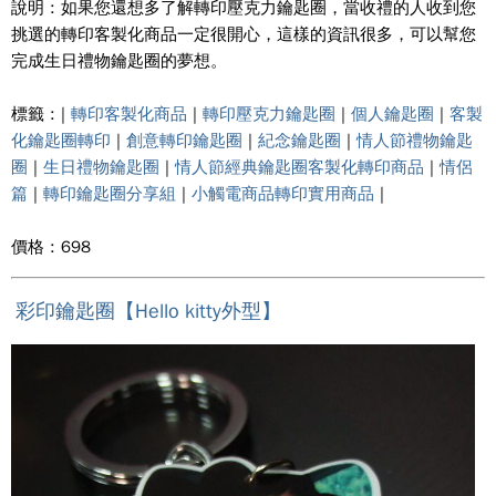
說明 : 如果您還想多了解轉印壓克力鑰匙圈，當收禮的人收到您
挑選的轉印客製化商品一定很開心，這樣的資訊很多，可以幫您
完成生日禮物鑰匙圈的夢想。
標籤 : |
轉印客製化商品
|
轉印壓克力鑰匙圈
|
個人鑰匙圈
|
客製
化鑰匙圈轉印
|
創意轉印鑰匙圈
|
紀念鑰匙圈
|
情人節禮物鑰匙
圈
|
生日禮物鑰匙圈
|
情人節經典鑰匙圈客製化轉印商品
|
情侶
篇
|
轉印鑰匙圈分享組
|
小觸電商品轉印實用商品
|
價格 : 698
彩印鑰匙圈【Hello kitty外型】