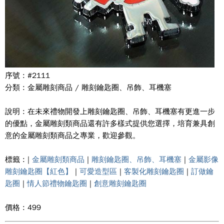
序號 : #2111
分類 : 金屬雕刻商品 / 雕刻鑰匙圈、吊飾、耳機塞
說明 : 在未來禮物開發上雕刻鑰匙圈、吊飾、耳機塞有更進一步
的優點，金屬雕刻類商品還有許多樣式提供您選擇，培育兼具創
意的金屬雕刻類商品之專業，歡迎參觀。
標籤 : |
金屬雕刻類商品
|
雕刻鑰匙圈、吊飾、耳機塞
|
金屬影像
雕刻鑰匙圈【紅色】
|
可愛造型區
|
客製化雕刻鑰匙圈
|
訂做鑰
匙圈
|
情人節禮物鑰匙圈
|
創意雕刻鑰匙圈
價格 : 499