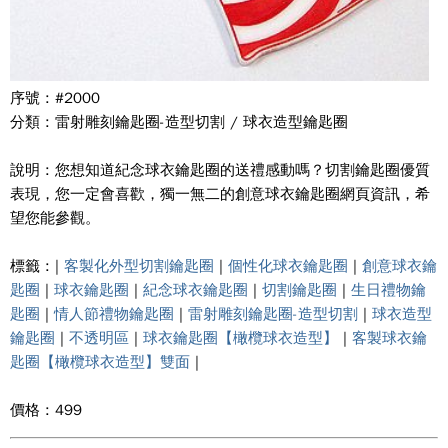
序號 : #2000
分類 : 雷射雕刻鑰匙圈-造型切割 / 球衣造型鑰匙圈
說明 : 您想知道紀念球衣鑰匙圈的送禮感動嗎？切割鑰匙圈優質
表現，您一定會喜歡，獨一無二的創意球衣鑰匙圈網頁資訊，希
望您能參觀。
標籤 : |
客製化外型切割鑰匙圈
|
個性化球衣鑰匙圈
|
創意球衣鑰
匙圈
|
球衣鑰匙圈
|
紀念球衣鑰匙圈
|
切割鑰匙圈
|
生日禮物鑰
匙圈
|
情人節禮物鑰匙圈
|
雷射雕刻鑰匙圈-造型切割
|
球衣造型
鑰匙圈
|
不透明區
|
球衣鑰匙圈【橄欖球衣造型】
|
客製球衣鑰
匙圈【橄欖球衣造型】雙面
|
價格 : 499