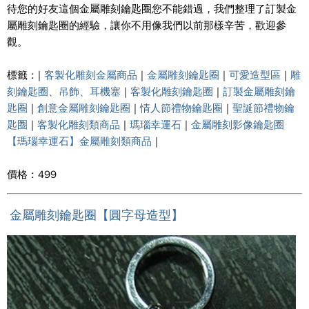
待您的好友這個金屬雕刻鑰匙圈您不能錯過，我們整理了訂製金
屬雕刻鑰匙圈的經驗，讓你不用像我們以前那樣辛苦，歡迎參
觀。
標籤 : |
客製化雕刻金屬商品
|
金屬雕刻鑰匙圈
|
可愛造型區
|
雕
刻鑰匙圈、吊飾、耳機塞
|
客製化雕刻鑰匙圈
|
訂製金屬雕刻鑰
匙圈
|
創意金屬雕刻鑰匙圈
|
情人節禮物鑰匙圈
|
聖誕節禮物鑰
匙圈
|
客製化雕刻類商品
|
瑪瑙幸運石
|
金屬雕刻影像鑰匙圈
【瑪瑙幸運石】金屬雕刻類商品
|
價格 : 499
金屬雕刻鑰匙圈【圓字母造型】