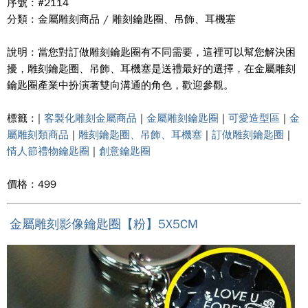
序號 : #2114
分類 : 金屬雕刻商品 / 雕刻鑰匙圈、吊飾、耳機塞
說明 : 當您對訂做雕刻鑰匙圈有不同需要，這裡可以幫您解決困
擾，雕刻鑰匙圈、吊飾、耳機塞是送禮最好的選擇，在金屬雕刻
鑰匙圈產業中扮演著雙向溝通的角色，歡迎參觀。
標籤 : |
客製化雕刻金屬商品
|
金屬雕刻鑰匙圈
|
可愛造型區
|
金
屬雕刻類商品
|
雕刻鑰匙圈、吊飾、耳機塞
|
訂做雕刻鑰匙圈
|
情人節禮物鑰匙圈
|
創意鑰匙圈
價格 : 499
金屬雕刻影像鑰匙圈【粉】5X5CM