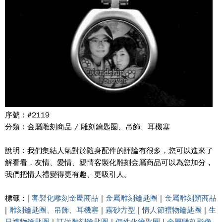
序號 : #2119
分類 : 金屬雕刻商品 / 雕刻鑰匙圈、吊飾、耳機塞
說明 : 我們集結人氣對於隨身配件的評論有很多，您可以進來了
解看看，友情、愛情、親情客製化雕刻金屬商品可以為您加分，
我們把情人禮變得更有趣、更吸引人。
標籤 : |
客製化雕刻金屬商品
|
金屬雕刻鑰匙圈
|
金屬雕刻類商品
|
雕刻鑰匙圈、吊飾、耳機塞
|
霧砂方型
|
情人節禮物鑰匙圈
|
生