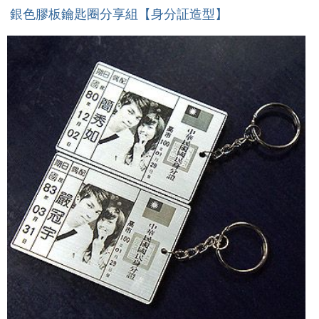
銀色膠板鑰匙圈分享組【身分証造型】