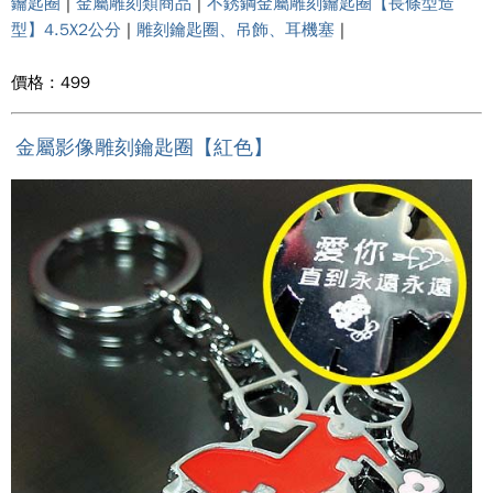
鑰匙圈
|
金屬雕刻類商品
|
不銹鋼金屬雕刻鑰匙圈【長條型造
型】4.5X2公分
|
雕刻鑰匙圈、吊飾、耳機塞
|
價格 : 499
金屬影像雕刻鑰匙圈【紅色】