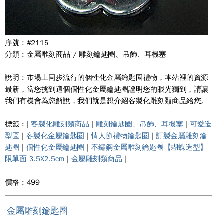
序號 : #2115
分類 : 金屬雕刻商品 / 雕刻鑰匙圈、吊飾、耳機塞
說明 : 市場上同步流行的個性化金屬鑰匙圈禮物，本站裡的資源
最新，當您挑到這個個性化金屬鑰匙圈證明您的眼光獨到，請讓
我們有機會為您解說，我們就是想介紹客製化雕刻類商品給您。
標籤 : |
客製化雕刻類商品
|
雕刻鑰匙圈、吊飾、耳機塞
|
可愛造
型區
|
客製化金屬鑰匙圈
|
情人節禮物鑰匙圈
|
訂製金屬雕刻鑰
匙圈
|
個性化金屬鑰匙圈
|
不鏽鋼金屬雕刻鑰匙圈【蝴蝶造型】
限單面 3.5X2.5cm
|
金屬雕刻類商品
|
價格 : 499
金屬雕刻鑰匙圈