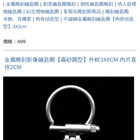
|
金屬雕刻鑰匙圈
|
創意鑰匙圈雕刻
|
個性鑰匙圈雕刻
|
情人節禮
物鑰匙圈
|
紀念禮物鑰匙圈
|
客製化雕刻類商品
|
雕刻鑰匙圈、
吊飾、耳機塞
|
狗骨頭造型
|
不鏽鋼金屬雕刻鑰匙圈【狗骨頭造
型】3X2cm
價格 : 499
金屬雕刻影像鑰匙圈【霧砂圓型】外框3X6CM 內片直
徑2CM