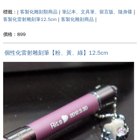
標籤 : |
客製化雕刻類商品
|
筆記本、文具筆、留言版、隨身碟
|
客製化雷射雕刻筆12.5cm
|
客製化雕刻商品
|
價格 : 899
個性化雷射雕刻筆【粉、黃、綠】12.5cm