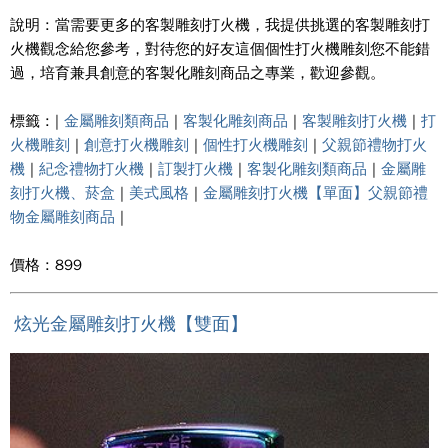
說明 : 當需要更多的客製雕刻打火機，我提供挑選的客製雕刻打
火機觀念給您參考，對待您的好友這個個性打火機雕刻您不能錯
過，培育兼具創意的客製化雕刻商品之專業，歡迎參觀。
標籤 : |
金屬雕刻類商品
|
客製化雕刻商品
|
客製雕刻打火機
|
打
火機雕刻
|
創意打火機雕刻
|
個性打火機雕刻
|
父親節禮物打火
機
|
紀念禮物打火機
|
訂製打火機
|
客製化雕刻類商品
|
金屬雕
刻打火機、菸盒
|
美式風格
|
金屬雕刻打火機【單面】父親節禮
物金屬雕刻商品
|
價格 : 899
炫光金屬雕刻打火機【雙面】