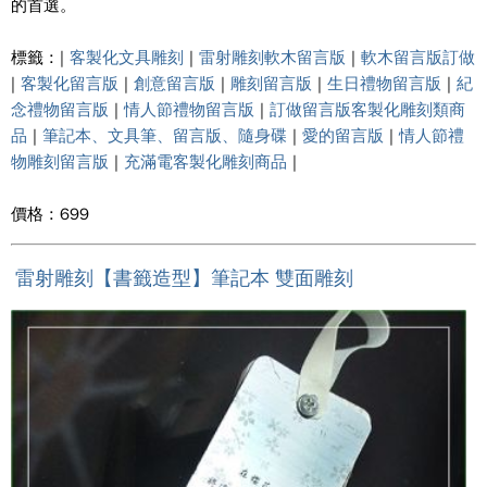
的首選。
標籤 : |
客製化文具雕刻
|
雷射雕刻軟木留言版
|
軟木留言版訂做
|
客製化留言版
|
創意留言版
|
雕刻留言版
|
生日禮物留言版
|
紀
念禮物留言版
|
情人節禮物留言版
|
訂做留言版客製化雕刻類商
品
|
筆記本、文具筆、留言版、隨身碟
|
愛的留言版
|
情人節禮
物雕刻留言版
|
充滿電客製化雕刻商品
|
價格 : 699
雷射雕刻【書籤造型】筆記本 雙面雕刻