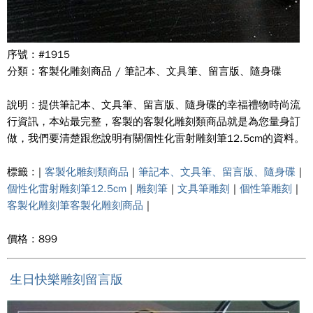
序號 : #1915
分類 : 客製化雕刻商品 / 筆記本、文具筆、留言版、隨身碟
說明 : 提供筆記本、文具筆、留言版、隨身碟的幸福禮物時尚流
行資訊，本站最完整，客製的客製化雕刻類商品就是為您量身訂
做，我們要清楚跟您說明有關個性化雷射雕刻筆12.5cm的資料。
標籤 : |
客製化雕刻類商品
|
筆記本、文具筆、留言版、隨身碟
|
個性化雷射雕刻筆12.5cm
|
雕刻筆
|
文具筆雕刻
|
個性筆雕刻
|
客製化雕刻筆客製化雕刻商品
|
價格 : 899
生日快樂雕刻留言版