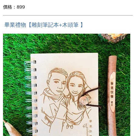
價格 : 899
畢業禮物【雕刻筆記本+木頭筆 】