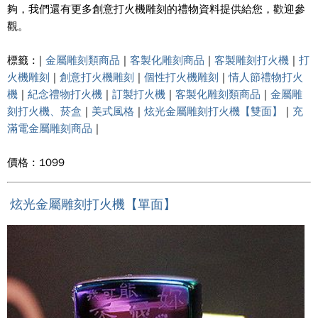
夠，我們還有更多創意打火機雕刻的禮物資料提供給您，歡迎參
觀。
標籤 : |
金屬雕刻類商品
|
客製化雕刻商品
|
客製雕刻打火機
|
打
火機雕刻
|
創意打火機雕刻
|
個性打火機雕刻
|
情人節禮物打火
機
|
紀念禮物打火機
|
訂製打火機
|
客製化雕刻類商品
|
金屬雕
刻打火機、菸盒
|
美式風格
|
炫光金屬雕刻打火機【雙面】
|
充
滿電金屬雕刻商品
|
價格 : 1099
炫光金屬雕刻打火機【單面】