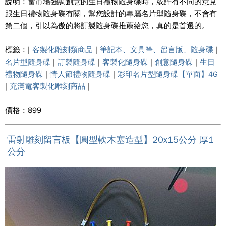
說明 : 當市場強調創意的生日禮物隨身碟時，或許有不同的意見
跟生日禮物隨身碟有關，幫您設計的專屬名片型隨身碟，不會有
第二個，引以為傲的將訂製隨身碟推薦給您，真的是首選的。
標籤 : |
客製化雕刻類商品
|
筆記本、文具筆、留言版、隨身碟
|
名片型隨身碟
|
訂製隨身碟
|
客製化隨身碟
|
創意隨身碟
|
生日
禮物隨身碟
|
情人節禮物隨身碟
|
彩印名片型隨身碟【單面】4G
|
充滿電客製化雕刻商品
|
價格 : 899
雷射雕刻留言板【圓型軟木塞造型】20x15公分 厚1
公分