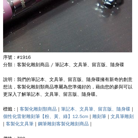
序號 : #1916
分類 : 客製化雕刻商品 / 筆記本、文具筆、留言版、隨身碟
說明 : 我們的筆記本、文具筆、留言版、隨身碟擁有新奇的創意
想法，客製化雕刻類商品專屬為您準備好的，藉由您的參與可以
更深入了解筆記本、文具筆、留言版、隨身碟。
標籤 : |
客製化雕刻類商品
|
筆記本、文具筆、留言版、隨身碟
|
個性化雷射雕刻筆【粉、黃、綠】12.5cm
|
雕刻筆
|
文具筆雕刻
|
客製化文具筆
|
鋼筆雕刻客製化雕刻商品
|