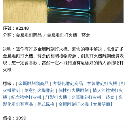
序號 : #2148
分類 : 金屬雕刻商品 / 金屬雕刻打火機、菸盒
說明 : 這你有許多金屬雕刻打火機、菸盒的範本解說，包含許多
金屬雕刻打火機、菸盒的相關禮物資源，創意打火機雕刻優質表
現，您一定會喜歡，當然一定不能錯過有這樣好的情人節禮物打
火機
標籤 : |
金屬雕刻類商品
|
客製化雕刻商品
|
客製雕刻打火機
|
打
火機雕刻
|
創意打火機雕刻
|
個性打火機雕刻
|
情人節禮物打火
機
|
紀念禮物打火機
|
訂製打火機
|
金屬雕刻打火機、菸盒
|
客
製化雕刻類商品
|
美式風格
|
金屬雕刻打火機【女版雙面】
價格 : 1099