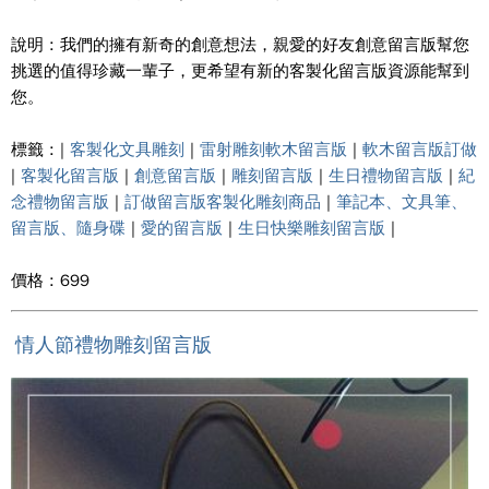
說明 : 我們的擁有新奇的創意想法，親愛的好友創意留言版幫您
挑選的值得珍藏一輩子，更希望有新的客製化留言版資源能幫到
您。
標籤 : |
客製化文具雕刻
|
雷射雕刻軟木留言版
|
軟木留言版訂做
|
客製化留言版
|
創意留言版
|
雕刻留言版
|
生日禮物留言版
|
紀
念禮物留言版
|
訂做留言版客製化雕刻商品
|
筆記本、文具筆、
留言版、隨身碟
|
愛的留言版
|
生日快樂雕刻留言版
|
價格 : 699
情人節禮物雕刻留言版