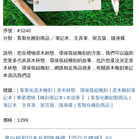
序號 : #3240
分類 : 客製化雕刻商品 / 筆記本、文具筆、留言版、隨身碟
說明 : 您在禮物原木杯墊、環保筷組雕刻的方面，我們可以協助
您更多代表原木杯墊、環保筷組雕刻的故事，也許您還沒決定原
木杯墊、環保筷組雕刻，網路相近商品很多，有關原木雕刻筆記
本資訊我們這
標籤 : |
客製化原木雕刻
|
原木杯墊、環保筷組雕刻
|
原木雕刻筆
記本
|
畢業禮物【雕刻筆記本+木頭筆 】
|
客製化雕刻類商品
|
筆記本、文具筆、留言版、隨身碟
|
客製化雕刻商品
|
價格 : 1299
黑白稿彩印名片型隨身碟【凹凸立體感】4G