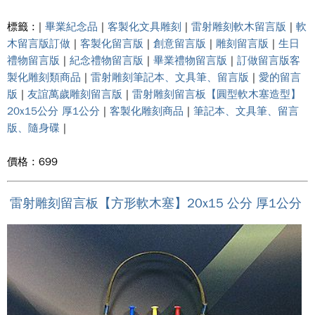
標籤 : |
畢業紀念品
|
客製化文具雕刻
|
雷射雕刻軟木留言版
|
軟
木留言版訂做
|
客製化留言版
|
創意留言版
|
雕刻留言版
|
生日
禮物留言版
|
紀念禮物留言版
|
畢業禮物留言版
|
訂做留言版客
製化雕刻類商品
|
雷射雕刻筆記本、文具筆、留言版
|
愛的留言
版
|
友誼萬歲雕刻留言版
|
雷射雕刻留言板【圓型軟木塞造型】
20x15公分 厚1公分
|
客製化雕刻商品
|
筆記本、文具筆、留言
版、隨身碟
|
價格 : 699
雷射雕刻留言板【方形軟木塞】20x15 公分 厚1公分