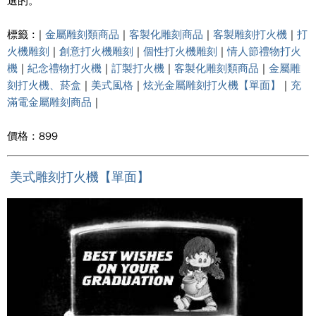
選的。
標籤 : |
金屬雕刻類商品
|
客製化雕刻商品
|
客製雕刻打火機
|
打
火機雕刻
|
創意打火機雕刻
|
個性打火機雕刻
|
情人節禮物打火
機
|
紀念禮物打火機
|
訂製打火機
|
客製化雕刻類商品
|
金屬雕
刻打火機、菸盒
|
美式風格
|
炫光金屬雕刻打火機【單面】
|
充
滿電金屬雕刻商品
|
價格 : 899
美式雕刻打火機【單面】