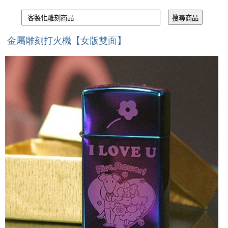
金屬雕刻打火機【女版雙面】