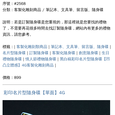
序號 : #2568
分類 : 客製化雕刻商品 / 筆記本、文具筆、留言版、隨身碟
說明 : 若是訂製隨身碟是您重視的，那這裡就是您要找的禮物
了，不需要再花很多時間去找訂製隨身碟，網站內有更多的禮物
資訊，請您參考。
標籤 : |
客製化雕刻類商品
|
筆記本、文具筆、留言版、隨身碟
|
名片型隨身碟
|
訂製隨身碟
|
客製化隨身碟
|
創意隨身碟
|
生日
禮物隨身碟
|
情人節禮物隨身碟
|
黑白稿彩印名片型隨身碟【凹
凸立體感】4G客製化雕刻商品
|
價格 : 899
彩印名片型隨身碟【單面】4G