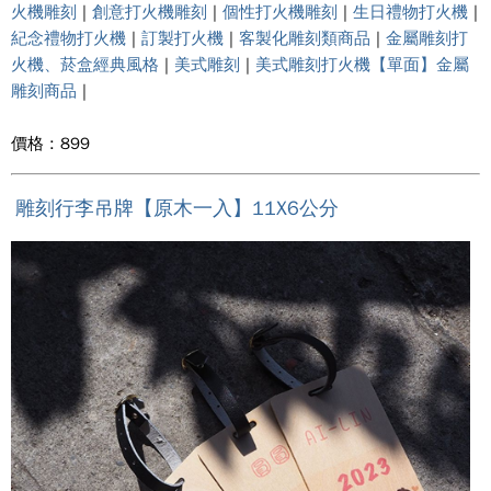
火機雕刻
|
創意打火機雕刻
|
個性打火機雕刻
|
生日禮物打火機
|
紀念禮物打火機
|
訂製打火機
|
客製化雕刻類商品
|
金屬雕刻打
火機、菸盒經典風格
|
美式雕刻
|
美式雕刻打火機【單面】金屬
雕刻商品
|
價格 : 899
雕刻行李吊牌【原木一入】11X6公分