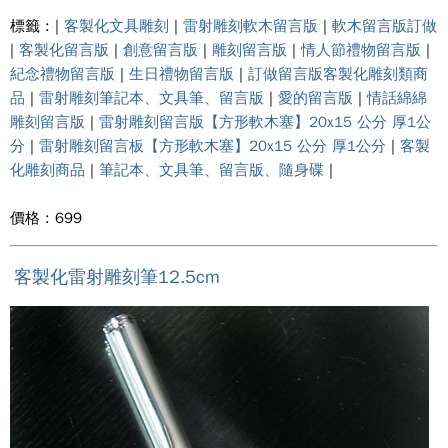
標籤 : |
客製化文具雕刻
|
雷射雕刻軟木留言版
|
軟木留言版訂做
|
客製化留言版
|
創意留言版
|
雕刻留言版
|
情人節禮物留言版
|
紀念禮物留言版
|
生日禮物留言版
|
訂做留言版客製化雕刻類商
品
|
雷射雕刻筆記本、文具筆、留言版
|
愛的留言版
|
情話綿綿
雕刻留言版
|
雷射雕刻留言版【方形軟木塞】20x15 公分 厚1公
分
|
雷射雕刻留言板【方形軟木塞】20x15 公分 厚1公分
|
客製
化雕刻商品
|
筆記本、文具筆、留言版、隨身碟
|
價格 : 699
客製化雷射雕刻筆12.5cm