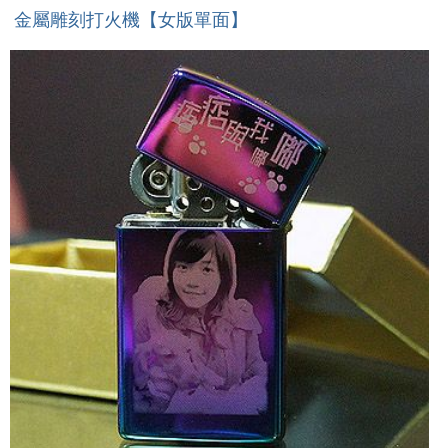
金屬雕刻打火機【女版單面】