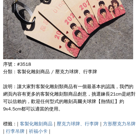
序號 : #3518
分類 : 客製化雕刻商品 / 壓克力球牌、行李牌
說明 : 讓大家對客製化雕刻類商品有一個最基本的認識，我們的
網頁內容有更多的客製化雕刻類商品創意，挑選鍊長21cm是絕對
可以信賴的，歡迎任何型式的雕刻高爾夫球牌【熱情紅】約
9x4.5cm都可以適當的使用。
標籤 : |
客製化雕刻商品
|
壓克力球牌、行李牌
|
方形壓克力吊牌
|
行李吊牌
|
祈福小卡
|