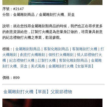
序號 : #2147
分類 : 金屬雕刻商品 / 金屬雕刻打火機、菸盒
說明 : 就在您找尋金屬雕刻類商品的時候，我們也正在尋求更多
的創意資源給您，訂製打火機是為您量身訂做的，培育兼具創意
的紀念禮物打火機之專業，歡迎參觀。
標籤 : |
金屬雕刻類商品
|
客製化雕刻商品
|
客製雕刻打火機
|
打
火機雕刻
|
創意打火機雕刻
|
個性打火機雕刻
|
情人節禮物打火
機
|
紀念禮物打火機
|
訂製打火機
|
客製化雕刻類商品
|
金屬雕
刻打火機、菸盒
|
美式風格
|
金屬雕刻打火機【女版單面】
價格 : 899
金屬雕刻打火機【單面】父親節禮物