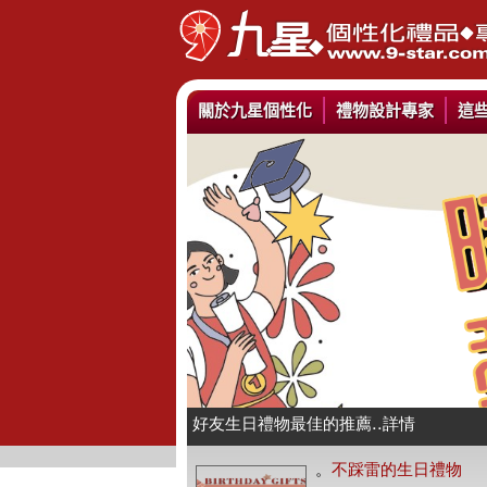
關於九星個性化
禮物設計專家
這
情人抱枕我們幫你挑好了..詳情
好友生日禮物最佳的推薦..詳情
公仔娃娃製作與場景推薦..詳情
。
不踩雷的生日禮物
人像Q畫似顏繪圖可愛喔..詳情