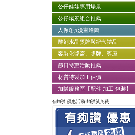
公仔娃娃專用場景
公仔場景組合推薦
人像Q版漫畫繪圖
雕刻水晶獎牌與紀念禮品
客製化獎盃、獎牌、獎座
節日特惠活動推薦
材質特製加工估價
加購服務區【配件 加工 包裝】
有夠讚 優惠活動-夠讚就免費