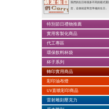
我們的生日有很多不同的樣式選
老人防走失牌製作-手鍊..詳情
您，這個就是幫您準備的生日..
情人抱枕我們幫你挑好了..詳情
好友生日禮物最佳的推薦..詳情
特別節日禮物推薦
公仔娃娃製作與場景推薦..詳情
實用客製化商品
人像Q畫似顏繪圖可愛喔..詳情
老人防走失牌製作-手鍊..詳情
代工專區
環保飲料杯袋
杯子系列
轉印實用商品
彩印油布燈
UV直噴彩印商品
雷射雕刻壓克力