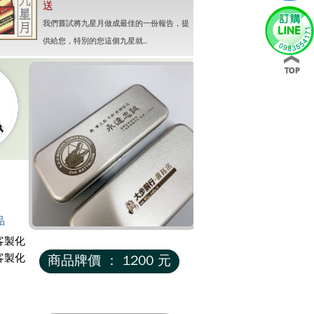
送
我們嘗試將九星月做成最佳的一份報告，提
供給您，特別的您這個九星就..