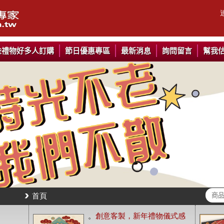
些禮物好多人訂購
節日優惠專區
最新消息
詢問留言
幫我
首頁
。
創意客製，新年禮物儀式感