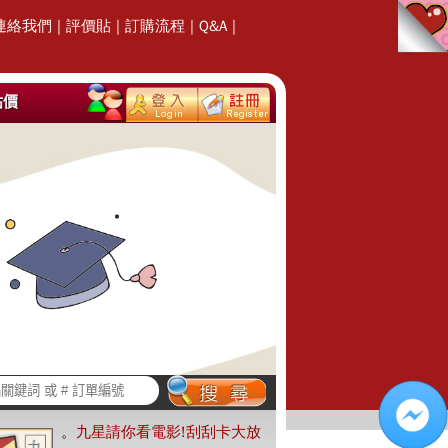
連絡我們
|
評價貼
|
訂購流程
|
Q&A
|
估價
。
九星請你看電影!刮刮卡大放