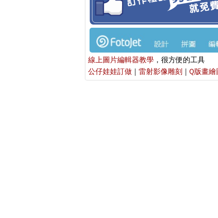
線上圖片編輯器教學
，很方便的工具
公仔娃娃訂做
|
雷射影像雕刻
|
Q版畫繪