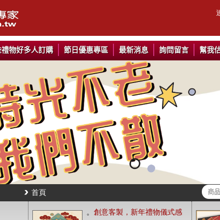
些禮物好多人訂購
節日優惠專區
最新消息
詢問留言
幫我
首頁
。
創意客製，新年禮物儀式感