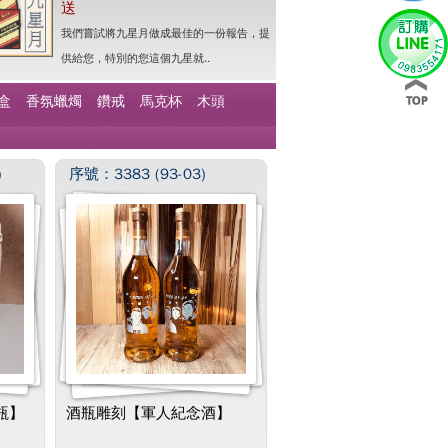
送
我們嘗試將九星月做成最佳的一份報告，提
供給您，特別的您這個九星就..