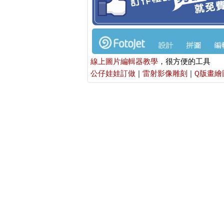
線上圖片編輯器教學
，很方便的工具
公仔娃娃訂做
|
雷射影像雕刻
|
Q版畫繪