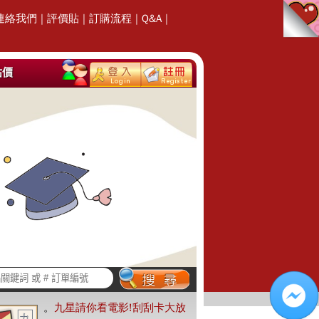
連絡我們
|
評價貼
|
訂購流程
|
Q&A
|
估價
。
九星請你看電影!刮刮卡大放