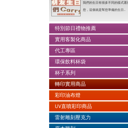
我們的生日有很多不同的樣式選
老人防走失牌製作-手鍊..詳情
您，這個就是幫您準備的生日..
情人抱枕我們幫你挑好了..詳情
好友生日禮物最佳的推薦..詳情
特別節日禮物推薦
公仔娃娃製作與場景推薦..詳情
實用客製化商品
人像Q畫似顏繪圖可愛喔..詳情
代工專區
老人防走失牌製作-手鍊..詳情
環保飲料杯袋
杯子系列
轉印實用商品
彩印油布燈
UV直噴彩印商品
雷射雕刻壓克力