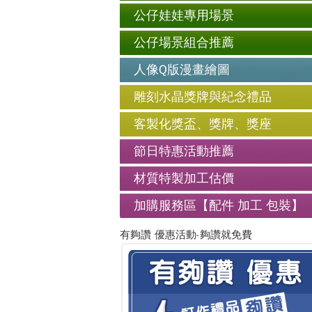
公仔娃娃專用場景
公仔場景組合推薦
人像Q版漫畫繪圖
雕刻水晶獎牌與紀念禮品
客製化獎盃、獎牌、獎座
節日特惠活動推薦
材質特製加工估價
加購服務區【配件 加工 包裝】
有夠讚 優惠活動-夠讚就免費