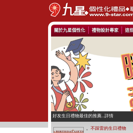
關於九星個性化
禮物設計專家
這
情人抱枕我們幫你挑好了..詳情
好友生日禮物最佳的推薦..詳情
公仔娃娃製作與場景推薦..詳情
。
不踩雷的生日禮物
人像Q畫似顏繪圖可愛喔..詳情