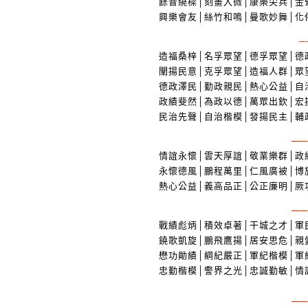
餘音繞樑│刻畫入微│康樂尖兵│金
興樂會友│絲竹和鳴│曼歌妙舞│化
─
造福桑梓│名孚眾望│德孚眾望│德
闡揚民意│克孚眾望│造福人群│眾
德政澤民│勤政親民│熱心公益│自
政績斐然│為政以德│萬眾出欽│宏
民治先聲│自治楷模│發揚民主│輔
─
情誼永懷│雲天厚誼│敬業樂群│政
永懷德風│鵬程萬里│仁風廣被│博
熱心公益│義高品正│公正廉明│厥
─
戰績彪炳│積效卓著│干城之才│軍
鐃歌凱旋│鵬飛鷹揚│居安思危│親
懋功勛績│綱紀嚴正│軍紀楷模│軍
忠勤楷模│警界之光│忠誠勤敏│情
─