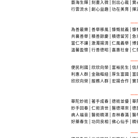
藝海生輝│刻畫入微│別出心裁│賞
行雲流水│創心益趣│功在美育│揮
─
為善最樂│善舉移風│慷慨就義│慷
共襄善舉│積善餘慶│積德留芳│急
當仁不讓│激濁揚清│仁風義舉│博
溫馨盈懷│行善德昭│嘉惠社會│仁
─
便民利國│欣欣向榮│富裕民生│信
利惠人群│金融樞紐│厚生富國│富
欣欣向榮│服務人群│宏揚合作│實
─
華陀妙術│著手成春│德術並優│華
妙手回春│仁術濟世│醫德堪崇│德
病人福音│醫術精湛│杏林春滿│醫
好藥春生│功同良相│佛心仙手│精
─