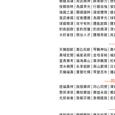
積健為雄│尚武精神│群策群力│德
技精術粹│為國爭光│行健自強│發
強國之基│闡揚國粹│揚發體育│健
我武維揚│促進體運│為國爭光│球
球藝精湛│攻守有則│體能超群│體
釣術超群│垂釣而獲│釣技精湛│渭
大好身技│傑出人才│體壇奇葩│尚
─
天賜遐齡│壽比松齡│琴鶴神仙│壽
壽域宏開│福星高照│金母音桃│福
富貴壽考│福海壽山│壽添鶴算│松
渭水稱賢│永享遐齡│南山獻頌│日
天賜福壽│寶婺吐輝│琴瑟百年│彌
──
造福桑梓│固我鄉邦│同心同德│澤
黎庶津梁│團結鄉誼│鄉誼永固│鄉
光前裕後│敦睦宗親│敦親睦族│宏
─
痛飲快談│開懷暢飲│勝友如雲│高