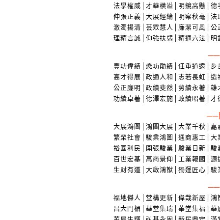
法學權威│才華橫溢│明鏡高懸│德
伸張正義│大展經綸│明察秋毫│法
激濁揚清│芸眾慧人│廉潔可風│公
理精言誠│仰強扶弱│精通六法│明
─
豐功偉績│懋功勛績│任重道遠│步
高才得展│政通人和│志若長虹│造
公正廉明│政績斐然│勞績永著│雄
功績卓著│德澤宏施│政績昭著│才
─
大展鴻圖│鴻圖大展│大業千秋│嘉
繁榮社會│駿業鴻圖│通商惠工│大
裕國利民│開張駿業│駿業日新│駿
百世宏基│萬商景仰│工業報國│源
生財有道│大啟鴻猷│獨運匠心│駿
─
福地傑人│堂構更新│偉哉新屋│鴻
昌大門楣│華堂集瑞│華堂集福│華
華屋生輝│弘基永固│新居鼎定│滿