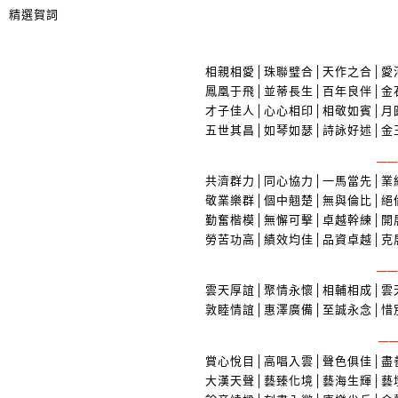
精選賀詞
相親相愛│珠聯璧合│天作之合│愛
鳳凰于飛│並蒂長生│百年良伴│金
才子佳人│心心相印│相敬如賓│月
五世其昌│如琴如瑟│詩詠好述│金
─
共濟群力│同心協力│一馬當先│業
敬業樂群│個中翹楚│無與倫比│絕
勤奮楷模│無懈可擊│卓越幹練│開
勞苦功高│績效均佳│品資卓越│克
─
雲天厚誼│聚情永懷│相輔相成│雲
敦睦情誼│惠澤廣備│至誠永念│惜
─
賞心悅目│高唱入雲│聲色俱佳│盡
大漢天聲│藝臻化境│藝海生輝│藝