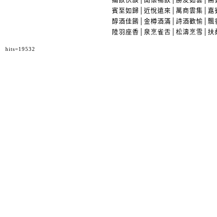
賓至如歸│近悅遠來│萬商雲集│嘉
醇酒佳餚│金樽酒滿│詩酒歡愉│飄
陸羽座香│泉烹雀舌│松濤烹雪│扶
hits=19532