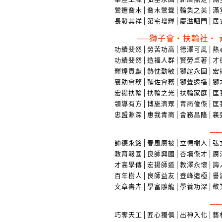
鶯遷喬木│喬木鶯聲│輪奐之美│滿
長發其祥│第宅增輝│慶溢駟門│居
──獅子會‧扶輪社‧
功績斐然│勞苦功高│德澤可風│熱
功績斐然│造福人群│賢勞卓著│才
輝煌貢獻│熱忱勤敏│獅誼永固│宏
襄助會務│輔佐會務│獅聲遠播│獅
宏揚扶輪│扶輪之光│扶輪家庭│匡
領導有方│博施濟眾│青商俊傑│匡
忠盟淵深│惠我青商│會務昌隆│襄
─
師德永銘│春風廣被│立德樹人│弘
教育報國│良師興國│杏墻傑才│廣
才高學傳│宏揚師道│教澤永懷│誨
百年樹人│良師益友│登峰造極│譽
文章壽卉│學富雕龍│學養功深│敬
─
巧奪天工│匠心獨俱│出神入化│藝