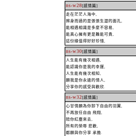
ns-w28
[感情篇]
走在茫茫人海中,
擦身而過的是張張生澀的面孔,
能相遇相識是多麼不容易,
能真心擁有更是難能可貴,
這份緣值得好好珍惜,
ns-w30
[感情篇]
人生能有幾次相遇,
能認識你是我的幸運,
人生能有幾次相知,
願我是你永遠的情人,
分享你的感受與歡欣.
ns-w32
[感情篇]
心甘情願為你卸下自由的羽翼,
不再放任自由 飛翔,
陪你紅塵來去,
所有的榮辱 悲歡,
都願與你分享 承擔.