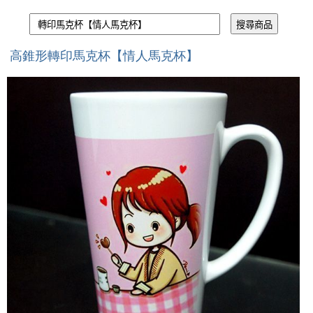
高錐形轉印馬克杯【情人馬克杯】