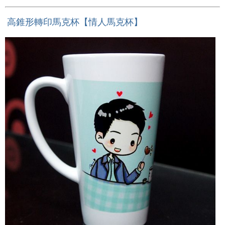
高錐形轉印馬克杯【情人馬克杯】