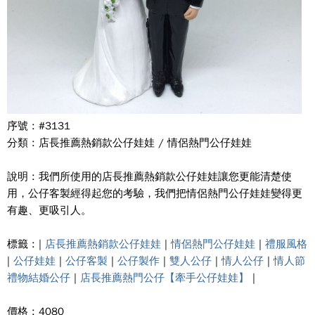
序號 : #3131
分類 : 店長推薦熱銷款公仔娃娃 / 情侶熱門公仔娃娃
說明 : 我們所使用的店長推薦熱銷款公仔娃娃讓您更能清楚使
用，公仔客製經得起您的考驗，我們把情侶熱門公仔娃娃變得更
有趣、更吸引人。
標籤 : |
店長推薦熱銷款公仔娃娃
|
情侶熱門公仔娃娃
|
禮服風格
|
公仔娃娃
|
公仔客製
|
公仔製作
|
雙人公仔
|
情人公仔
|
情人節
禮物結婚公仔
|
店長推薦熱門公仔【牽手公仔娃娃】
|
價格 : 4080