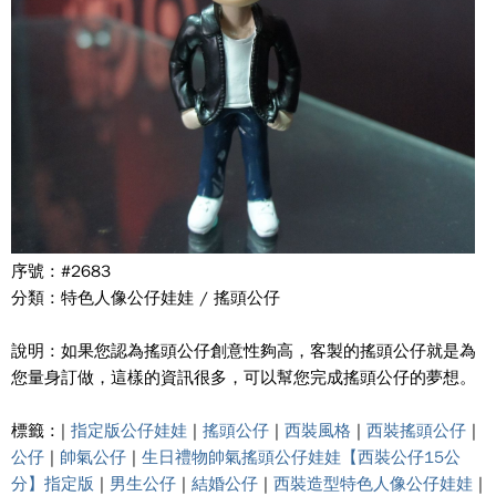
序號 : #2683
分類 : 特色人像公仔娃娃 / 搖頭公仔
說明 : 如果您認為搖頭公仔創意性夠高，客製的搖頭公仔就是為
您量身訂做，這樣的資訊很多，可以幫您完成搖頭公仔的夢想。
標籤 : |
指定版公仔娃娃
|
搖頭公仔
|
西裝風格
|
西裝搖頭公仔
|
公仔
|
帥氣公仔
|
生日禮物帥氣搖頭公仔娃娃【西裝公仔15公
分】指定版
|
男生公仔
|
結婚公仔
|
西裝造型特色人像公仔娃娃
|