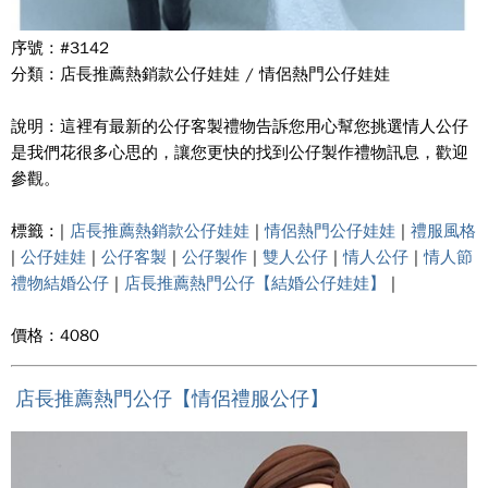
序號 : #3142
分類 : 店長推薦熱銷款公仔娃娃 / 情侶熱門公仔娃娃
說明 : 這裡有最新的公仔客製禮物告訴您用心幫您挑選情人公仔
是我們花很多心思的，讓您更快的找到公仔製作禮物訊息，歡迎
參觀。
標籤 : |
店長推薦熱銷款公仔娃娃
|
情侶熱門公仔娃娃
|
禮服風格
|
公仔娃娃
|
公仔客製
|
公仔製作
|
雙人公仔
|
情人公仔
|
情人節
禮物結婚公仔
|
店長推薦熱門公仔【結婚公仔娃娃】
|
價格 : 4080
店長推薦熱門公仔【情侶禮服公仔】