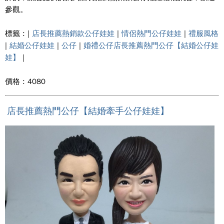
參觀。
標籤 : |
店長推薦熱銷款公仔娃娃
|
情侶熱門公仔娃娃
|
禮服風格
|
結婚公仔娃娃
|
公仔
|
婚禮公仔店長推薦熱門公仔【結婚公仔娃
娃】
|
價格 : 4080
店長推薦熱門公仔【結婚牽手公仔娃娃】