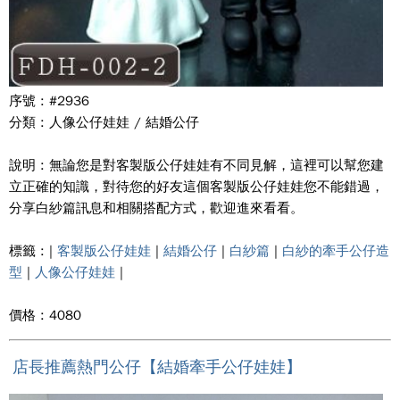
序號 : #2936
分類 : 人像公仔娃娃 / 結婚公仔
說明 : 無論您是對客製版公仔娃娃有不同見解，這裡可以幫您建
立正確的知識，對待您的好友這個客製版公仔娃娃您不能錯過，
分享白紗篇訊息和相關搭配方式，歡迎進來看看。
標籤 : |
客製版公仔娃娃
|
結婚公仔
|
白紗篇
|
白紗的牽手公仔造
型
|
人像公仔娃娃
|
價格 : 4080
店長推薦熱門公仔【結婚牽手公仔娃娃】