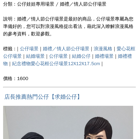
分類 : 公仔娃娃專用場景 / 婚禮／情人節公仔場景
說明 : 婚禮／情人節公仔場景是最好的商品，公仔場景專屬為您
準備好的，您可以對浪漫風格提出看法，藉此深入瞭解浪漫風格
的參考資料，歡迎參觀。
標籤 : |
公仔場景
|
婚禮／情人節公仔場景
|
浪漫風格
|
愛心花框
公仔場景
|
結婚場景
|
公仔場景
|
結婚公仔
|
婚禮場景
|
婚禮禮
物
|
紀念禮物愛心花框公仔場景12X12X17.5cm
|
價格 : 1600
店長推薦熱門公仔【求婚公仔】