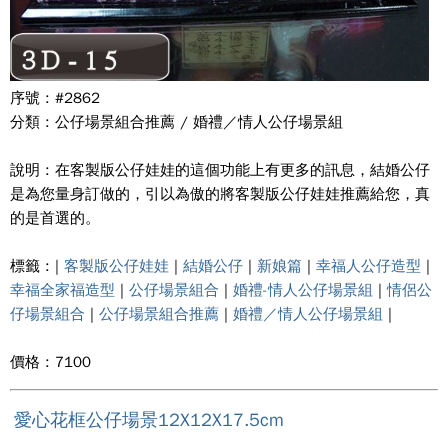
序號 : #2862
分類 : 公仔場景組合推薦 / 婚禮／情人公仔場景組
說明 : 在客製版公仔娃娃的這個功能上有更多的訊息，結婚公仔
是為您量身訂做的，引以為傲的將客製版公仔娃娃推薦給您，真
的是首選的。
標籤 : |
客製版公仔娃娃
|
結婚公仔
|
新娘篇
|
幸福人公仔造型
|
幸福全家福造型
|
公仔場景組合
|
婚禮-情人公仔場景組
|
情侶公
仔場景組合
|
公仔場景組合推薦
|
婚禮／情人公仔場景組
|
價格 : 7100
愛心花框公仔場景12X12X17.5cm