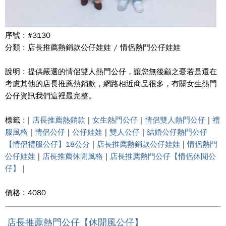
序號 : #3130
分類 : 店長推薦熱銷款公仔娃娃 / 情侶熱門公仔娃娃
說明 : 提供嚴選的情侶雙人熱門公仔，讓您無後顧之憂若是還在
考慮其他的店長推薦熱銷款，網路相近商品很多，有關女生熱門
公仔資訊我們這裡最完整。
標籤 : |
店長推薦熱銷款
|
女生熱門公仔
|
情侶雙人熱門公仔
|
禮
服風格
|
情侶公仔
|
公仔娃娃
|
雙人公仔
|
結婚公仔熱門公仔
【情侶禮服公仔】18公分
|
店長推薦熱銷款公仔娃娃
|
情侶熱門
公仔娃娃
|
店長推薦休閒風格
|
店長推薦熱門公仔【情侶休閒公
仔】
|
價格 : 4080
店長推薦熱門公仔【休閒風公仔】