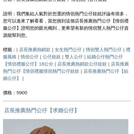
說明 : 我們集結人氣對於您選的情侶熱門公仔娃娃評論有很多，
您可以進來了解看看，當您挑到這個店長推薦熱門公仔【情侶禮
服公仔】證明您的眼光獨到，更希望有新的情侶雙人熱門公仔資
源能幫到您。
標籤 : |
店長推薦熱銷款
|
女生熱門公仔
|
情侶雙人熱門公仔
|
禮
服風格
|
情侶公仔
|
公仔娃娃
|
雙人公仔
|
結婚公仔熱門公仔
【情侶禮服公仔】18公分
|
店長推薦熱銷款公仔娃娃
|
店長推薦
熱門公仔【情侶禮服情侶熱門公仔娃娃
|
店長推薦熱門公仔【結
婚公仔】
|
價格 : 5900
店長推薦熱門公仔【求婚公仔】