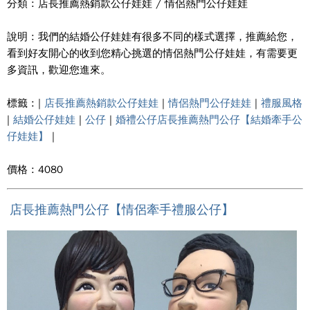
分類 : 店長推薦熱銷款公仔娃娃 / 情侶熱門公仔娃娃
說明 : 我們的結婚公仔娃娃有很多不同的樣式選擇，推薦給您，
看到好友開心的收到您精心挑選的情侶熱門公仔娃娃，有需要更
多資訊，歡迎您進來。
標籤 : |
店長推薦熱銷款公仔娃娃
|
情侶熱門公仔娃娃
|
禮服風格
|
結婚公仔娃娃
|
公仔
|
婚禮公仔店長推薦熱門公仔【結婚牽手公
仔娃娃】
|
價格 : 4080
店長推薦熱門公仔【情侶牽手禮服公仔】