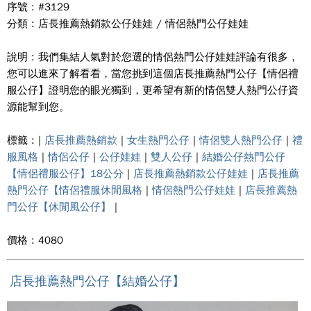
序號 : #3129
分類 : 店長推薦熱銷款公仔娃娃 / 情侶熱門公仔娃娃
說明 : 我們集結人氣對於您選的情侶熱門公仔娃娃評論有很多，
您可以進來了解看看，當您挑到這個店長推薦熱門公仔【情侶禮
服公仔】證明您的眼光獨到，更希望有新的情侶雙人熱門公仔資
源能幫到您。
標籤 : |
店長推薦熱銷款
|
女生熱門公仔
|
情侶雙人熱門公仔
|
禮
服風格
|
情侶公仔
|
公仔娃娃
|
雙人公仔
|
結婚公仔熱門公仔
【情侶禮服公仔】18公分
|
店長推薦熱銷款公仔娃娃
|
店長推薦
熱門公仔【情侶禮服休閒風格
|
情侶熱門公仔娃娃
|
店長推薦熱
門公仔【休閒風公仔】
|
價格 : 4080
店長推薦熱門公仔【結婚公仔】