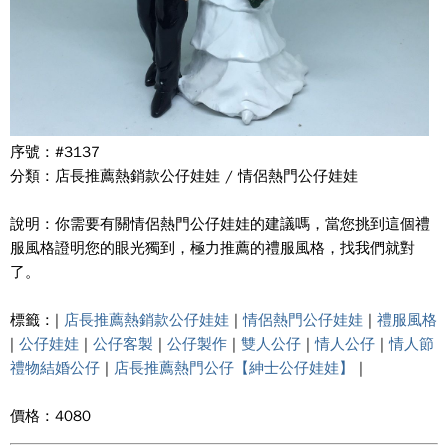
序號 : #3137
分類 : 店長推薦熱銷款公仔娃娃 / 情侶熱門公仔娃娃
說明 : 你需要有關情侶熱門公仔娃娃的建議嗎，當您挑到這個禮
服風格證明您的眼光獨到，極力推薦的禮服風格，找我們就對
了。
標籤 : |
店長推薦熱銷款公仔娃娃
|
情侶熱門公仔娃娃
|
禮服風格
|
公仔娃娃
|
公仔客製
|
公仔製作
|
雙人公仔
|
情人公仔
|
情人節
禮物結婚公仔
|
店長推薦熱門公仔【紳士公仔娃娃】
|
價格 : 4080