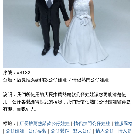
序號 : #3132
分類 : 店長推薦熱銷款公仔娃娃 / 情侶熱門公仔娃娃
說明 : 我們所使用的店長推薦熱銷款公仔娃娃讓您更能清楚使
用，公仔客製經得起您的考驗，我們把情侶熱門公仔娃娃變得更
有趣、更吸引人。
標籤 : |
店長推薦熱銷款公仔娃娃
|
情侶熱門公仔娃娃
|
禮服風格
|
公仔娃娃
|
公仔客製
|
公仔製作
|
雙人公仔
|
情人公仔
|
情人節