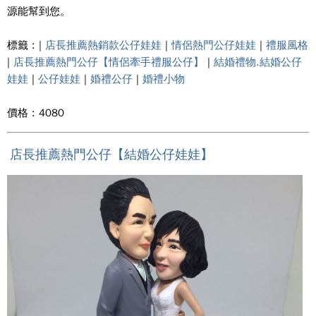
源能幫到您。
標籤 : |
店長推薦熱銷款公仔娃娃
|
情侶熱門公仔娃娃
|
禮服風格
|
店長推薦熱門公仔【情侶牽手禮服公仔】
|
結婚禮物.結婚公仔
娃娃
|
公仔娃娃
|
婚禮公仔
|
婚禮小物
價格 : 4080
店長推薦熱門公仔【結婚公仔娃娃】