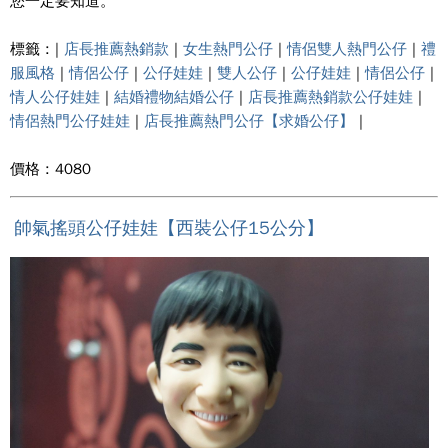
您一定要知道。
標籤 : |
店長推薦熱銷款
|
女生熱門公仔
|
情侶雙人熱門公仔
|
禮
服風格
|
情侶公仔
|
公仔娃娃
|
雙人公仔
|
公仔娃娃
|
情侶公仔
|
情人公仔娃娃
|
結婚禮物結婚公仔
|
店長推薦熱銷款公仔娃娃
|
情侶熱門公仔娃娃
|
店長推薦熱門公仔【求婚公仔】
|
價格 : 4080
帥氣搖頭公仔娃娃【西裝公仔15公分】