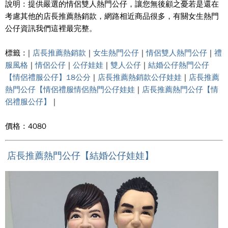
說明 : 提供嚴選的情侶雙人熱門公仔，讓您無後顧之憂若是還在
考慮其他的店長推薦熱銷款，網路相近商品很多，有關女生熱門
公仔資訊我們這裡最完整。
標籤 : |
店長推薦熱銷款
|
女生熱門公仔
|
情侶雙人熱門公仔
|
禮
服風格
|
情侶公仔
|
公仔娃娃
|
雙人公仔
|
結婚公仔熱門公仔
【情侶禮服公仔】18公分
|
店長推薦熱銷款公仔娃娃
|
店長推薦
熱門公仔【情侶禮服情侶熱門公仔娃娃
|
店長推薦熱門公仔【情
侶禮服公仔】
|
價格 : 4080
店長推薦熱門公仔【結婚公仔娃娃】