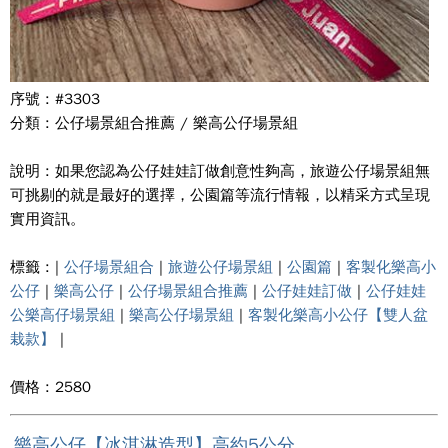
序號 : #3303
分類 : 公仔場景組合推薦 / 樂高公仔場景組
說明 : 如果您認為公仔娃娃訂做創意性夠高，旅遊公仔場景組無
可挑剔的就是最好的選擇，公園篇等流行情報，以精采方式呈現
實用資訊。
標籤 : |
公仔場景組合
|
旅遊公仔場景組
|
公園篇
|
客製化樂高小
公仔
|
樂高公仔
|
公仔場景組合推薦
|
公仔娃娃訂做
|
公仔娃娃
公樂高仔場景組
|
樂高公仔場景組
|
客製化樂高小公仔【雙人盆
栽款】
|
價格 : 2580
樂高公仔【冰淇淋造型】高約5公分