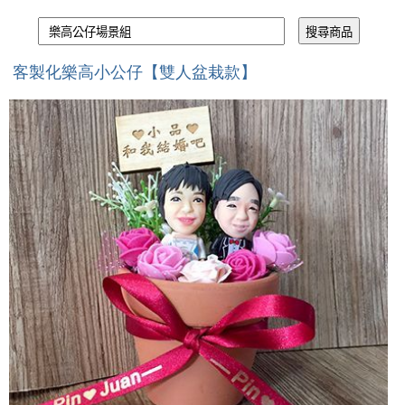
客製化樂高小公仔【雙人盆栽款】