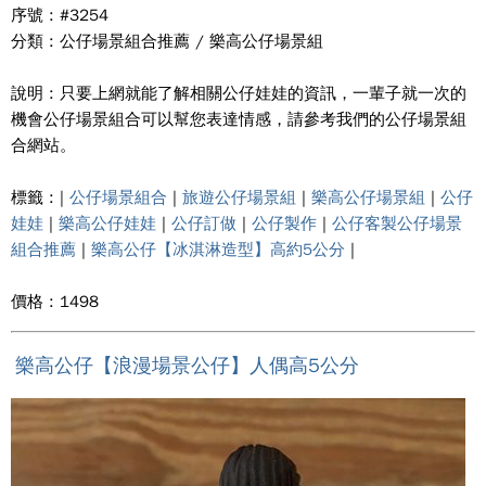
序號 : #3254
分類 : 公仔場景組合推薦 / 樂高公仔場景組
說明 : 只要上網就能了解相關公仔娃娃的資訊，一輩子就一次的
機會公仔場景組合可以幫您表達情感，請參考我們的公仔場景組
合網站。
標籤 : |
公仔場景組合
|
旅遊公仔場景組
|
樂高公仔場景組
|
公仔
娃娃
|
樂高公仔娃娃
|
公仔訂做
|
公仔製作
|
公仔客製公仔場景
組合推薦
|
樂高公仔【冰淇淋造型】高約5公分
|
價格 : 1498
樂高公仔【浪漫場景公仔】人偶高5公分