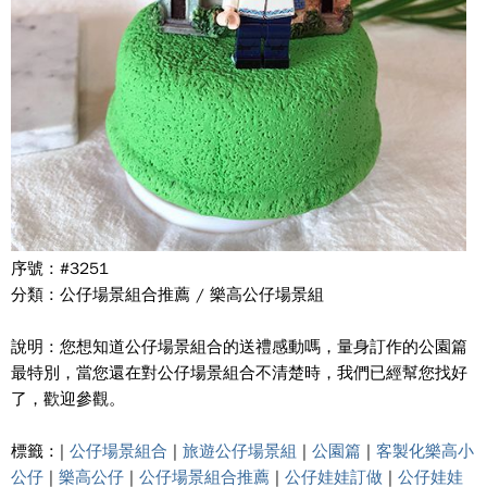
序號 : #3251
分類 : 公仔場景組合推薦 / 樂高公仔場景組
說明 : 您想知道公仔場景組合的送禮感動嗎，量身訂作的公園篇
最特別，當您還在對公仔場景組合不清楚時，我們已經幫您找好
了，歡迎參觀。
標籤 : |
公仔場景組合
|
旅遊公仔場景組
|
公園篇
|
客製化樂高小
公仔
|
樂高公仔
|
公仔場景組合推薦
|
公仔娃娃訂做
|
公仔娃娃