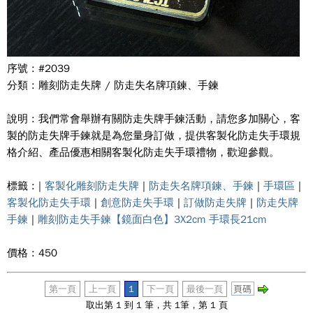
序號 : #2039
分類 : 雕刻防走失牌 / 防走失名牌項鍊、手鍊
說明 : 我們常會舉辦有關防走失牌手鍊活動，請您多加關心，客
製的防走失牌手鍊就是為您量身訂做，提供客製化防走失手環規
格介紹、產品優惠相關客製化防走失手環禮物，歡迎參觀。
標籤 : |
客製化雕刻防走失牌
|
防走失名牌項鍊、手鍊
|
手環區
|
客製化防走失手環
|
創意防走失手環
|
訂做防走失牌
|
防走失牌
手鍊
|
雕刻防走失手鍊【鏡面白色】3X2cm 手環長21cm
價格 : 450
第一頁
上一頁
1
下一頁
最後一頁
取出第 1 到 1 筆，共 1筆，第 1 頁