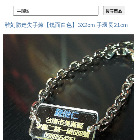
雕刻防走失手鍊【鏡面白色】3X2cm 手環長21cm