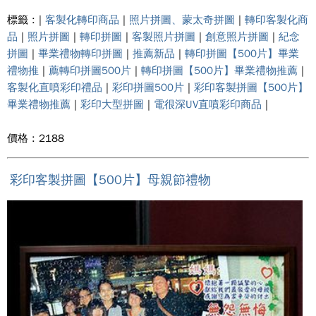
標籤 : |
客製化轉印商品
|
照片拼圖、蒙太奇拼圖
|
轉印客製化商
品
|
照片拼圖
|
轉印拼圖
|
客製照片拼圖
|
創意照片拼圖
|
紀念
拼圖
|
畢業禮物轉印拼圖
|
推薦新品
|
轉印拼圖【500片】畢業
禮物推
|
薦轉印拼圖500片
|
轉印拼圖【500片】畢業禮物推薦
|
客製化直噴彩印禮品
|
彩印拼圖500片
|
彩印客製拼圖【500片】
畢業禮物推薦
|
彩印大型拼圖
|
電很深UV直噴彩印商品
|
價格 : 2188
彩印客製拼圖【500片】母親節禮物