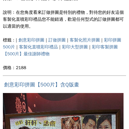
說明 : 在您角度看來訂做拼圖是特別的禮物，對待您的好友這個
客製化直噴彩印禮品您不能錯過，歡迎任何型式的訂做拼圖都可
以適當的使用。
標籤 : |
創意彩印拼圖
|
訂做拼圖
|
客製化照片拼圖
|
彩印拼圖
500片
|
客製化直噴彩印禮品
|
彩印大型拼圖
|
彩印客製拼圖
【500片】最佳謝師禮物
價格 : 2188
創意彩印拼圖【500片】含Q版畫