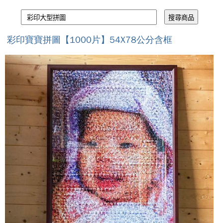
彩印寶寶拼圖【1000片】54X78公分含框