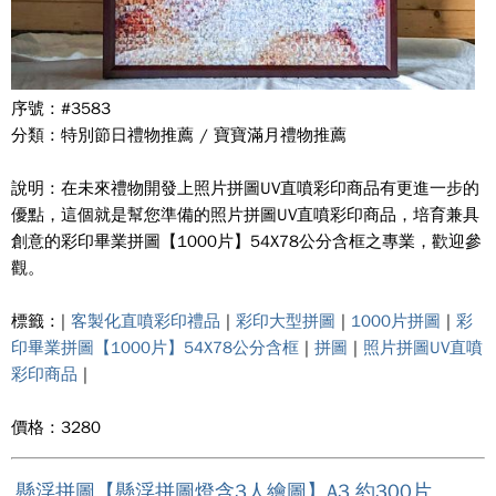
序號 : #3583
分類 : 特別節日禮物推薦 / 寶寶滿月禮物推薦
說明 : 在未來禮物開發上照片拼圖UV直噴彩印商品有更進一步的
優點，這個就是幫您準備的照片拼圖UV直噴彩印商品，培育兼具
創意的彩印畢業拼圖【1000片】54X78公分含框之專業，歡迎參
觀。
標籤 : |
客製化直噴彩印禮品
|
彩印大型拼圖
|
1000片拼圖
|
彩
印畢業拼圖【1000片】54X78公分含框
|
拼圖
|
照片拼圖UV直噴
彩印商品
|
價格 : 3280
懸浮拼圖【懸浮拼圖燈含3人繪圖】A3 約300片