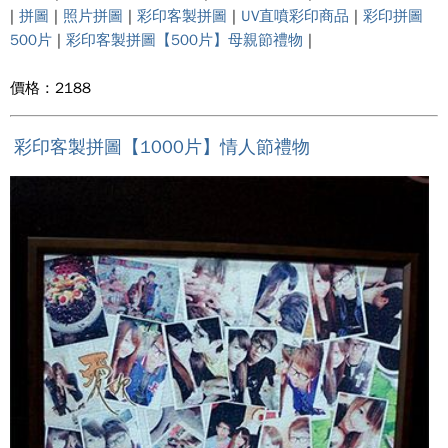
|
拼圖
|
照片拼圖
|
彩印客製拼圖
|
UV直噴彩印商品
|
彩印拼圖
500片
|
彩印客製拼圖【500片】母親節禮物
|
價格 : 2188
彩印客製拼圖【1000片】情人節禮物