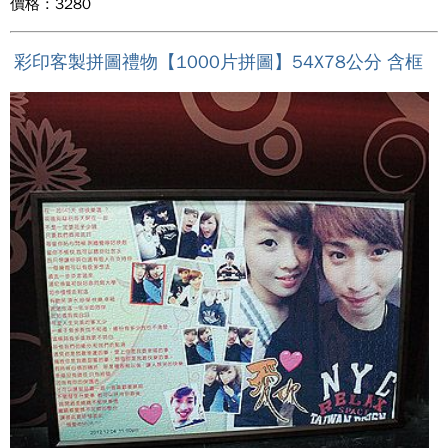
價格 : 3280
彩印客製拼圖禮物【1000片拼圖】54X78公分 含框