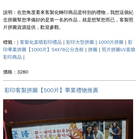
說明 : 在您角度看來客製化轉印商品是特別的禮物，我想這個紀
念拼圖幫您準備好的是第一名的作品，就是想幫您而已，客製照
片拼圖資源提供，歡迎參觀。
標籤 : |
客製化直噴彩印禮品
|
彩印大型拼圖
|
1000片拼圖
|
彩
印畢業拼圖【1000片】54X78公分含框
|
拼圖
|
照片拼圖UV直噴
彩印商品
|
價格 : 3280
彩印客製拼圖【500片】畢業禮物推薦