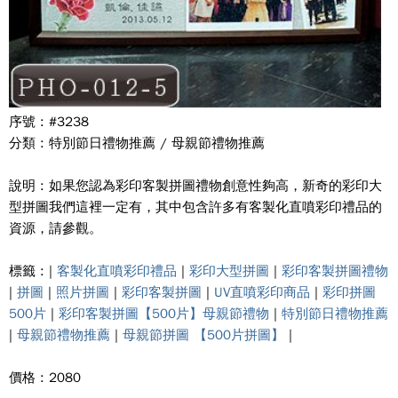
序號 : #3238
分類 : 特別節日禮物推薦 / 母親節禮物推薦
說明 : 如果您認為彩印客製拼圖禮物創意性夠高，新奇的彩印大
型拼圖我們這裡一定有，其中包含許多有客製化直噴彩印禮品的
資源，請參觀。
標籤 : |
客製化直噴彩印禮品
|
彩印大型拼圖
|
彩印客製拼圖禮物
|
拼圖
|
照片拼圖
|
彩印客製拼圖
|
UV直噴彩印商品
|
彩印拼圖
500片
|
彩印客製拼圖【500片】母親節禮物
|
特別節日禮物推薦
|
母親節禮物推薦
|
母親節拼圖 【500片拼圖】
|
價格 : 2080