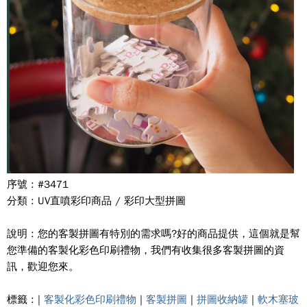
序號 : #3471
分類 : UV直噴彩印商品 / 彩印大型拼圖
說明 : 您的客製拼圖有特別的需求嗎?好的商品提供，這個就是幫
您準備的客製化彩色印刷禮物，我們有收集很多客製拼圖的資
訊，歡迎您來。
標籤 : |
客製化彩色印刷禮物
|
客製拼圖
|
拼圖收納罐
|
軟木塞玻