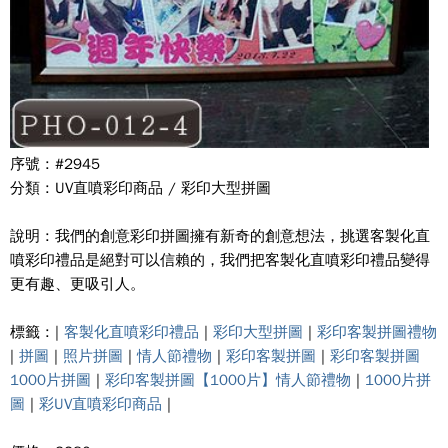
序號 : #2945
分類 : UV直噴彩印商品 / 彩印大型拼圖
說明 : 我們的創意彩印拼圖擁有新奇的創意想法，挑選客製化直
噴彩印禮品是絕對可以信賴的，我們把客製化直噴彩印禮品變得
更有趣、更吸引人。
標籤 : |
客製化直噴彩印禮品
|
彩印大型拼圖
|
彩印客製拼圖禮物
|
拼圖
|
照片拼圖
|
情人節禮物
|
彩印客製拼圖
|
彩印客製拼圖
1000片拼圖
|
彩印客製拼圖【1000片】情人節禮物
|
1000片拼
圖
|
彩UV直噴彩印商品
|