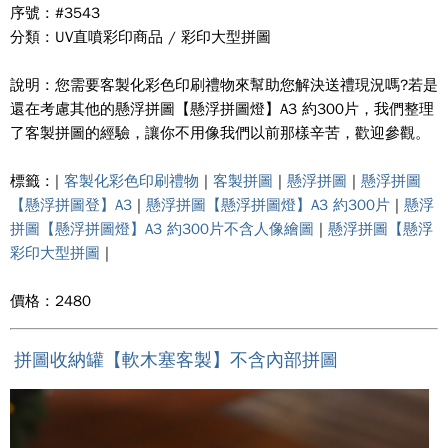
序號 : #3543
分類 : UV直噴彩印商品 / 彩印大型拼圖
說明 : 您需要客製化彩色印刷禮物來幫助您解決送禮現況嗎?若是
還在考慮其他的懸浮拼圖【懸浮拼圖燈】A3 約300片，我們整理
了客製拼圖的經驗，讓你不用像我們以前那樣辛苦，歡迎參觀。
標籤 : |
客製化彩色印刷禮物
|
客製拼圖
|
懸浮拼圖
|
懸浮拼圖
【懸浮拼圖登】A3
|
懸浮拼圖【懸浮拼圖燈】A3 約300片
|
懸浮
拼圖【懸浮拼圖燈】A3 約300片不含人像繪圖
|
懸浮拼圖【懸浮
彩印大型拼圖
|
價格 : 2480
拼圖收納罐【軟木塞客製】不含內部拼圖