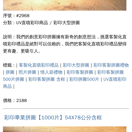
序號 : #2968
分類 : UV直噴彩印商品 / 彩印大型拼圖
說明 : 我們的創意彩印拼圖擁有新奇的創意想法，挑選客製化直
噴彩印禮品是絕對可以信賴的，我們把客製化直噴彩印禮品變得
更有趣、更吸引人。
標籤 : |
客製化直噴彩印禮品
|
彩印大型拼圖
|
彩印客製拼圖禮物
|
拼圖
|
照片拼圖
|
情人節禮物
|
彩印客製拼圖
|
彩印客製拼圖
500片拼圖
|
彩印客製拼圖 含框
|
彩印拼圖500片
|
UV直噴彩印
商品
|
價格 : 2188
彩印畢業拼圖【1000片】54X78公分含框