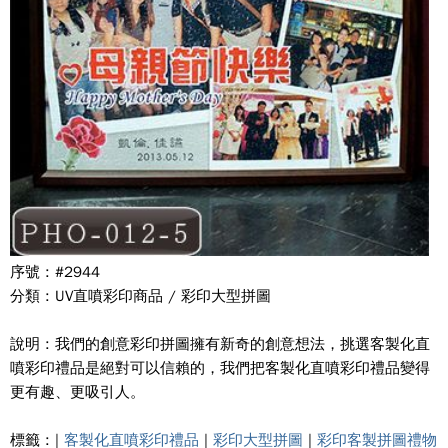
序號 : #2944
分類 : UV直噴彩印商品 / 彩印大型拼圖
說明 : 我們的創意彩印拼圖擁有新奇的創意想法，挑選客製化直
噴彩印禮品是絕對可以信賴的，我們把客製化直噴彩印禮品變得
更有趣、更吸引人。
標籤 : |
客製化直噴彩印禮品
|
彩印大型拼圖
|
彩印客製拼圖禮物