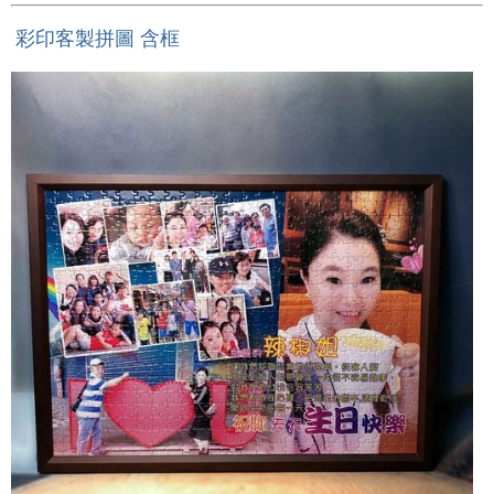
彩印客製拼圖 含框