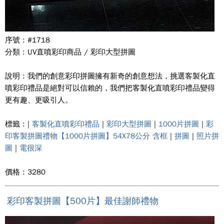
序號 : #1718
分類 : UV直噴彩印商品 / 彩印大型拼圖
說明 : 我們的創意彩印拼圖擁有新奇的創意想法，挑選客製化直
噴彩印禮品是絕對可以信賴的，我們把客製化直噴彩印禮品變得
更有趣、更吸引人。
標籤 : |
客製化直噴彩印禮品
|
彩印大型拼圖
|
1000片拼圖
|
彩
印客製拼圖禮物【1000片拼圖】54X78公分 含框
|
拼圖
|
照片拼
圖
|
電很深
價格 : 3280
彩印客製拼圖【500片】最佳謝師禮物