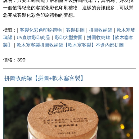
說明 : 只要上網就能了解相關客製拼圖的資訊，真的為了好友找
一個值得紀念的客製化彩色印刷禮物，這樣的資訊很多，可以幫
您完成客製化彩色印刷禮物的夢想。
標籤 : |
客製化彩色印刷禮物
|
客製拼圖
|
拼圖收納罐
|
軟木塞玻
璃罐
|
UV直噴彩印商品
|
彩印大型拼圖
|
拼圖收納罐【軟木塞客
製】
|
軟木塞客製拼圖收納罐【軟木塞客製】不含內部拼圖
|
價格 : 399
拼圖收納罐【拼圖+軟木塞客製】