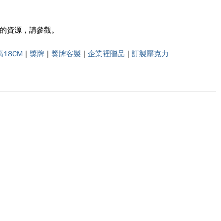
牌的資源，請參觀。
18CM
|
獎牌
|
獎牌客製
|
企業裡贈品
|
訂製壓克力