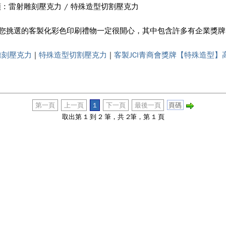
 : 雷射雕刻壓克力 / 特殊造型切割壓克力
到您挑選的客製化彩色印刷禮物一定很開心，其中包含許多有企業獎
雕刻壓克力
|
特殊造型切割壓克力
|
客製JCI青商會獎牌【特殊造型】高
第一頁
上一頁
1
下一頁
最後一頁
取出第 1 到 2 筆，共 2筆，第 1 頁