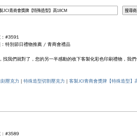
: #3591
 : 特別節日禮物推薦 / 青商會禮品
CM分類，找我們就對了，您的另一半感動的收下客製化彩色印刷禮物，
雕刻壓克力
|
特殊造型切割壓克力
|
客製JCI青商會獎牌【特殊造型】高
: #3589