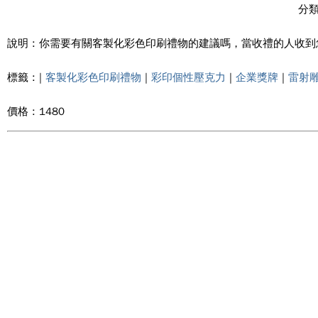
分類
說明 : 你需要有關客製化彩色印刷禮物的建議嗎，當收禮的人收
標籤 : |
客製化彩色印刷禮物
|
彩印個性壓克力
|
企業獎牌
|
雷射
價格 : 1480