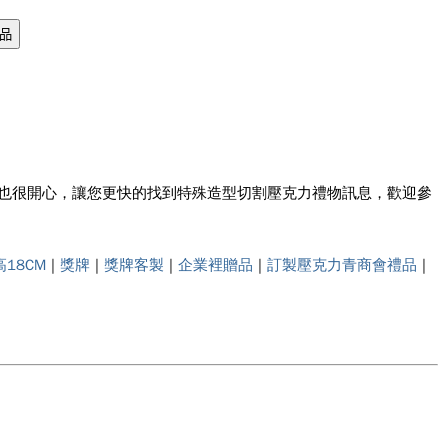
我們也很開心，讓您更快的找到特殊造型切割壓克力禮物訊息，歡迎參
18CM
|
獎牌
|
獎牌客製
|
企業裡贈品
|
訂製壓克力青商會禮品
|