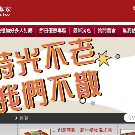
些禮物好多人訂購
節日優惠專區
最新消息
詢問留言
幫我
首頁
。
創意客製，新年禮物儀式感