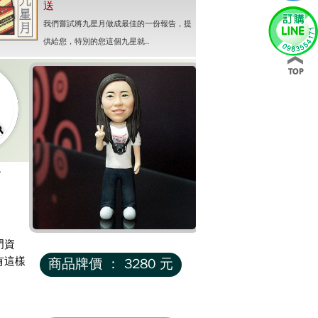
送
我們嘗試將九星月做成最佳的一份報告，提
供給您，特別的您這個九星就..