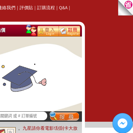
連絡我們
|
評價貼
|
訂購流程
|
Q&A
|
估價
。
九星請你看電影!刮刮卡大放