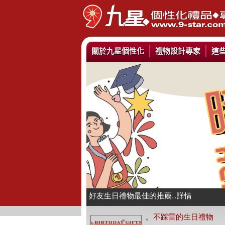
關於九星個性化
禮物設計專家
這
情人抱枕我們幫你挑好了..詳情
好友生日禮物最佳的推薦..詳情
公仔娃娃製作與場景推薦..詳情
。
不踩雷的生日禮物
人像Q畫似顏繪圖可愛喔..詳情