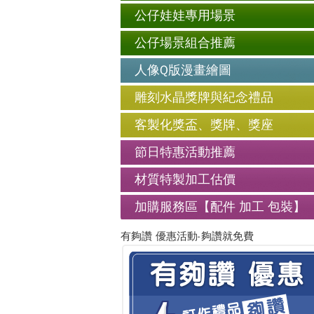
公仔娃娃專用場景
公仔場景組合推薦
人像Q版漫畫繪圖
雕刻水晶獎牌與紀念禮品
客製化獎盃、獎牌、獎座
節日特惠活動推薦
材質特製加工估價
加購服務區【配件 加工 包裝】
有夠讚 優惠活動-夠讚就免費