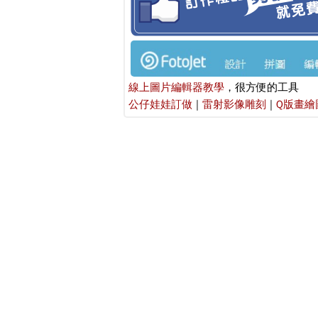
線上圖片編輯器教學
，很方便的工具
公仔娃娃訂做
|
雷射影像雕刻
|
Q版畫繪