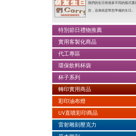
我們的生日有很多不同的樣式選
老人防走失牌製作-手鍊..詳情
您，這個就是幫您準備的生日..
情人抱枕我們幫你挑好了..詳情
好友生日禮物最佳的推薦..詳情
特別節日禮物推薦
公仔娃娃製作與場景推薦..詳情
實用客製化商品
人像Q畫似顏繪圖可愛喔..詳情
老人防走失牌製作-手鍊..詳情
代工專區
環保飲料杯袋
杯子系列
轉印實用商品
彩印油布燈
UV直噴彩印商品
雷射雕刻壓克力