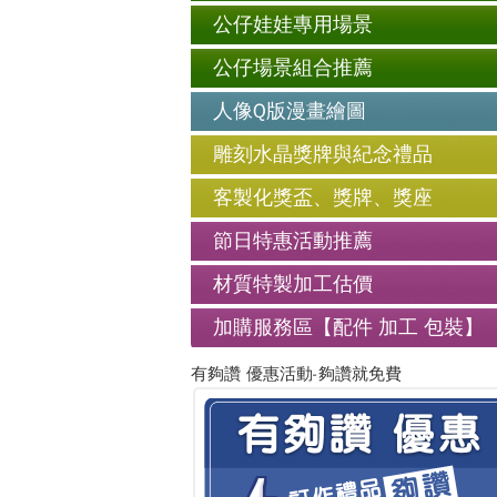
公仔娃娃專用場景
公仔場景組合推薦
人像Q版漫畫繪圖
雕刻水晶獎牌與紀念禮品
客製化獎盃、獎牌、獎座
節日特惠活動推薦
材質特製加工估價
加購服務區【配件 加工 包裝】
有夠讚 優惠活動-夠讚就免費