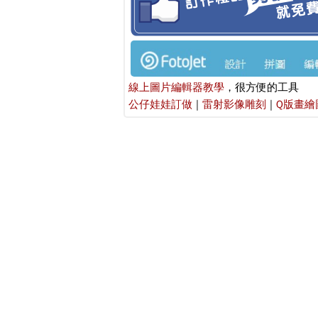
線上圖片編輯器教學
，很方便的工具
公仔娃娃訂做
|
雷射影像雕刻
|
Q版畫繪