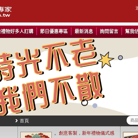
些禮物好多人訂購
節日優惠專區
最新消息
詢問留言
幫我
首頁
。
創意客製，新年禮物儀式感