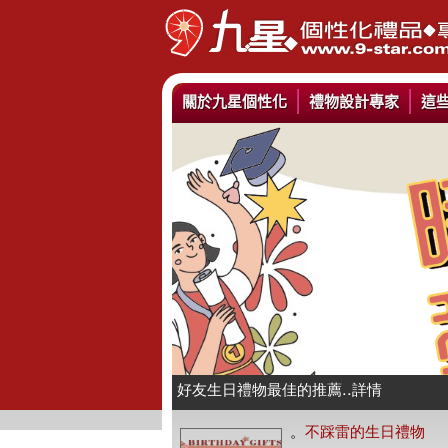
關於九星個性化
禮物設計專家
這
情人抱枕我們幫你挑好了..詳情
好友生日禮物最佳的推薦..詳情
公仔娃娃製作與場景推薦..詳情
。
不踩雷的生日禮物
人像Q畫似顏繪圖可愛喔..詳情