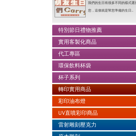
我們的生日有很多不同的樣式選
老人防走失牌製作-手鍊..詳情
您，這個就是幫您準備的生日..
情人抱枕我們幫你挑好了..詳情
好友生日禮物最佳的推薦..詳情
特別節日禮物推薦
公仔娃娃製作與場景推薦..詳情
實用客製化商品
人像Q畫似顏繪圖可愛喔..詳情
代工專區
老人防走失牌製作-手鍊..詳情
環保飲料杯袋
杯子系列
轉印實用商品
彩印油布燈
UV直噴彩印商品
雷射雕刻壓克力