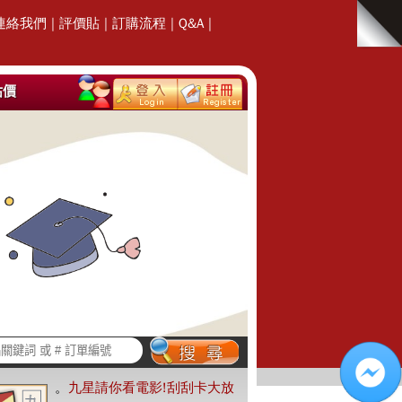
連絡我們
|
評價貼
|
訂購流程
|
Q&A
|
估價
。
九星請你看電影!刮刮卡大放