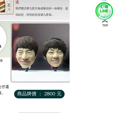
送
我們嘗試將九星月做成最佳的一份報告，提
供給您，特別的您這個九星就..