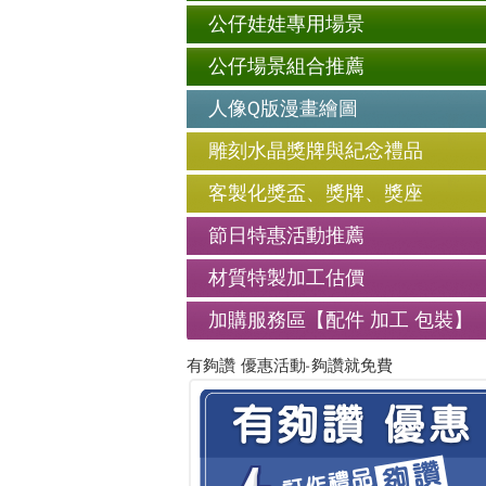
公仔娃娃專用場景
公仔場景組合推薦
人像Q版漫畫繪圖
雕刻水晶獎牌與紀念禮品
客製化獎盃、獎牌、獎座
節日特惠活動推薦
材質特製加工估價
加購服務區【配件 加工 包裝】
有夠讚 優惠活動-夠讚就免費