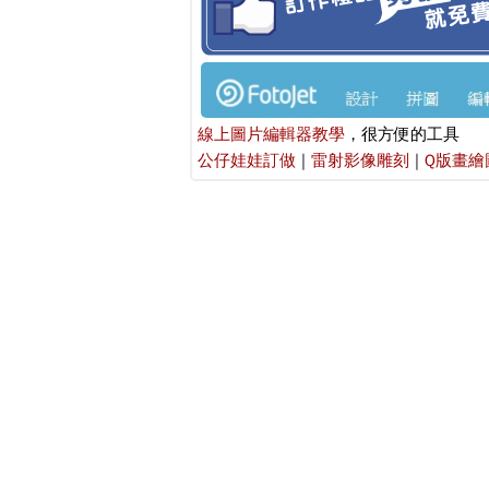
線上圖片編輯器教學
，很方便的工具
公仔娃娃訂做
|
雷射影像雕刻
|
Q版畫繪