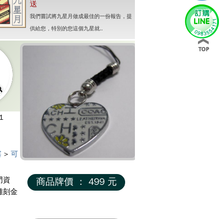
送
我們嘗試將九星月做成最佳的一份報告，提
供給您，特別的您這個九星就..