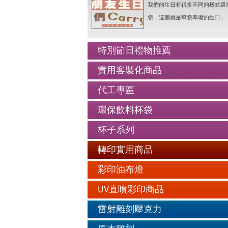
人像Q畫似顏繪圖可愛喔..詳情
我們的生日有很多不同的樣式選
老人防走失牌製作-手鍊..詳情
您，這個就是幫您準備的生日..
情人抱枕我們幫你挑好了..詳情
好友生日禮物最佳的推薦..詳情
特別節日禮物推薦
公仔娃娃製作與場景推薦..詳情
實用客製化商品
人像Q畫似顏繪圖可愛喔..詳情
代工專區
老人防走失牌製作-手鍊..詳情
環保飲料杯袋
杯子系列
轉印實用商品
彩印油布燈
UV直噴彩印商品
雷射雕刻壓克力