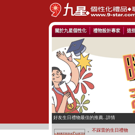
關於九星個性化
禮物設計專家
這
情人抱枕我們幫你挑好了..詳情
好友生日禮物最佳的推薦..詳情
公仔娃娃製作與場景推薦..詳情
。
不踩雷的生日禮物