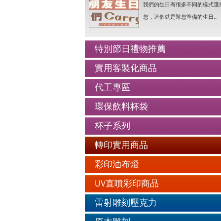
我們的生日有很多不同的樣式選
老人防走失牌製作-手鍊..詳情
您，這個就是幫您準備的生日..
情人抱枕我們幫你挑好了..詳情
好友生日禮物最佳的推薦..詳情
特別節日禮物推薦
公仔娃娃製作與場景推薦..詳情
實用客製化商品
人像Q畫似顏繪圖可愛喔..詳情
代工專區
老人防走失牌製作-手鍊..詳情
環保飲料杯袋
杯子系列
轉印實用商品
彩印油布燈
UV直噴彩印商品
雷射雕刻壓克力