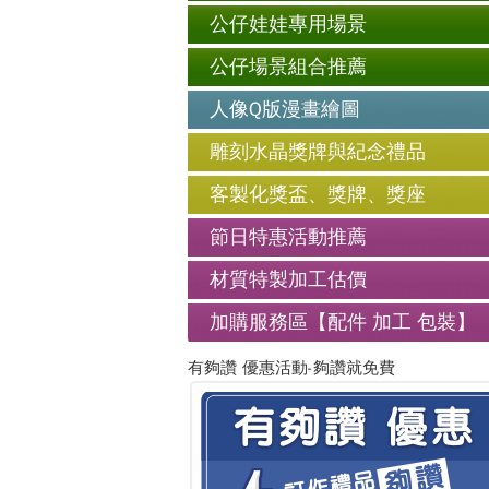
公仔娃娃專用場景
公仔場景組合推薦
人像Q版漫畫繪圖
雕刻水晶獎牌與紀念禮品
客製化獎盃、獎牌、獎座
節日特惠活動推薦
材質特製加工估價
加購服務區【配件 加工 包裝】
有夠讚 優惠活動-夠讚就免費