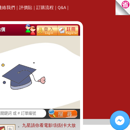
連絡我們
|
評價貼
|
訂購流程
|
Q&A
|
估價
。
九星請你看電影!刮刮卡大放