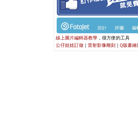
線上圖片編輯器教學
，很方便的工具
公仔娃娃訂做
|
雷射影像雕刻
|
Q版畫繪