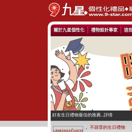
關於九星個性化
禮物設計專家
這
情人抱枕我們幫你挑好了..詳情
好友生日禮物最佳的推薦..詳情
公仔娃娃製作與場景推薦..詳情
。
不踩雷的生日禮物
人像Q畫似顏繪圖可愛喔..詳情