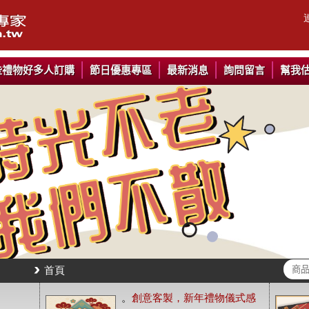
些禮物好多人訂購
節日優惠專區
最新消息
詢問留言
幫我
首頁
。
創意客製，新年禮物儀式感