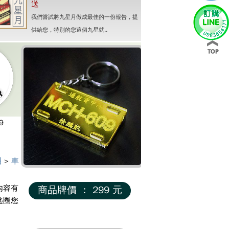
送
我們嘗試將九星月做成最佳的一份報告，提
供給您，特別的您這個九星就..