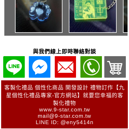
與我們線上即時聯絡對談
客製化禮品 個性化商品 開發設計 禮物訂作【九
星個性化禮品專家-官方網站】就要您幸福的客
製化禮物
www.9-star.com.tw
mail@9-star.com.tw
LINE ID: @eny5414n