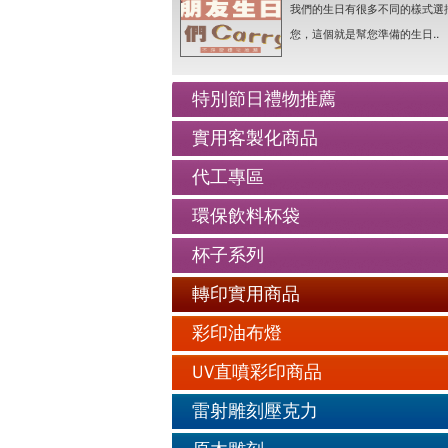
人像Q畫似顏繪圖可愛喔..詳情
我們的生日有很多不同的樣式選
老人防走失牌製作-手鍊..詳情
您，這個就是幫您準備的生日..
情人抱枕我們幫你挑好了..詳情
好友生日禮物最佳的推薦..詳情
特別節日禮物推薦
公仔娃娃製作與場景推薦..詳情
實用客製化商品
人像Q畫似顏繪圖可愛喔..詳情
代工專區
老人防走失牌製作-手鍊..詳情
環保飲料杯袋
杯子系列
轉印實用商品
彩印油布燈
UV直噴彩印商品
雷射雕刻壓克力