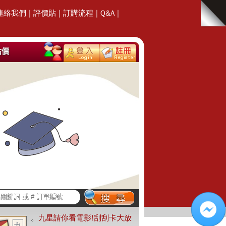
連絡我們
|
評價貼
|
訂購流程
|
Q&A
|
估價
。
九星請你看電影!刮刮卡大放