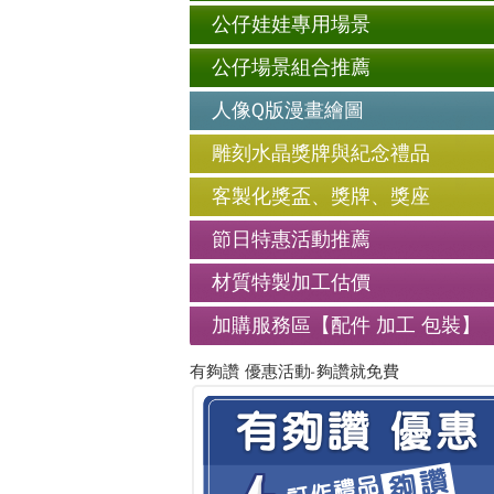
公仔娃娃專用場景
公仔場景組合推薦
人像Q版漫畫繪圖
雕刻水晶獎牌與紀念禮品
客製化獎盃、獎牌、獎座
節日特惠活動推薦
材質特製加工估價
加購服務區【配件 加工 包裝】
有夠讚 優惠活動-夠讚就免費