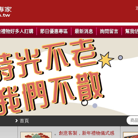
些禮物好多人訂購
節日優惠專區
最新消息
詢問留言
幫我
首頁
。
創意客製，新年禮物儀式感