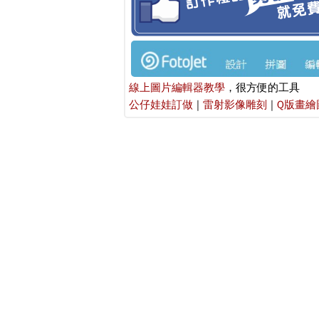
線上圖片編輯器教學
，很方便的工具
公仔娃娃訂做
|
雷射影像雕刻
|
Q版畫繪