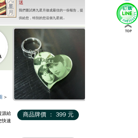
送
我們嘗試將九星月做成最佳的一份報告，提
供給您，特別的您這個九星就..