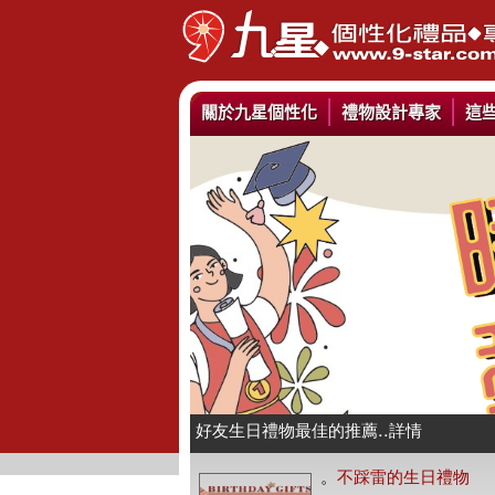
關於九星個性化
禮物設計專家
這
情人抱枕我們幫你挑好了..詳情
好友生日禮物最佳的推薦..詳情
公仔娃娃製作與場景推薦..詳情
。
不踩雷的生日禮物