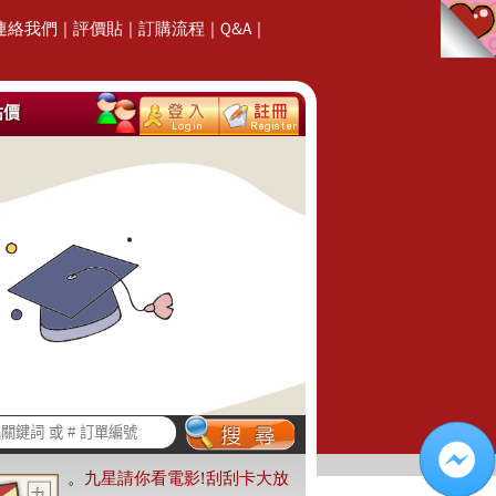
連絡我們
|
評價貼
|
訂購流程
|
Q&A
|
估價
。
九星請你看電影!刮刮卡大放