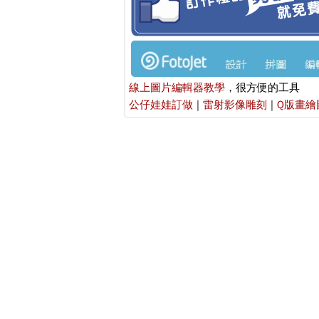
線上圖片編輯器教學
，很方便的工具
公仔娃娃訂做
|
雷射影像雕刻
|
Q版畫繪