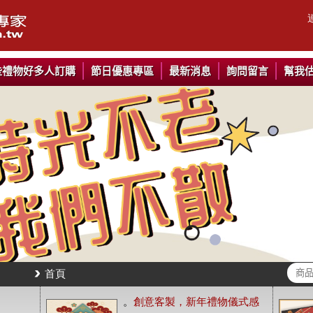
些禮物好多人訂購
節日優惠專區
最新消息
詢問留言
幫我
首頁
。
創意客製，新年禮物儀式感