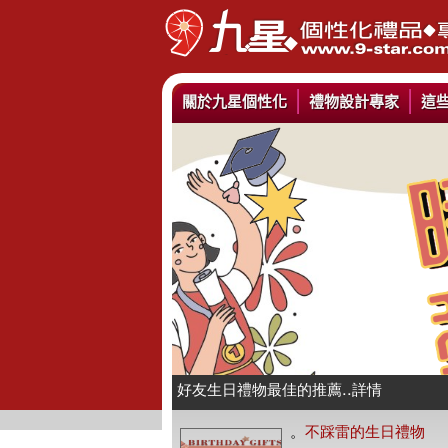
關於九星個性化
禮物設計專家
這
情人抱枕我們幫你挑好了..詳情
好友生日禮物最佳的推薦..詳情
公仔娃娃製作與場景推薦..詳情
。
不踩雷的生日禮物