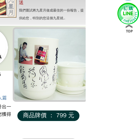
送
我們嘗試將九星月做成最佳的一份報告，提
供給您，特別的您這個九星就..