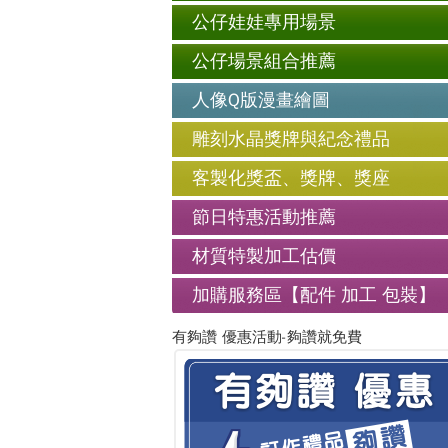
公仔娃娃專用場景
公仔場景組合推薦
人像Q版漫畫繪圖
雕刻水晶獎牌與紀念禮品
客製化獎盃、獎牌、獎座
節日特惠活動推薦
材質特製加工估價
加購服務區【配件 加工 包裝】
有夠讚 優惠活動-夠讚就免費