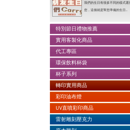
人像Q畫似顏繪圖可愛喔..詳情
我們的生日有很多不同的樣式選
老人防走失牌製作-手鍊..詳情
您，這個就是幫您準備的生日..
情人抱枕我們幫你挑好了..詳情
好友生日禮物最佳的推薦..詳情
特別節日禮物推薦
公仔娃娃製作與場景推薦..詳情
實用客製化商品
人像Q畫似顏繪圖可愛喔..詳情
代工專區
老人防走失牌製作-手鍊..詳情
環保飲料杯袋
杯子系列
轉印實用商品
彩印油布燈
UV直噴彩印商品
雷射雕刻壓克力