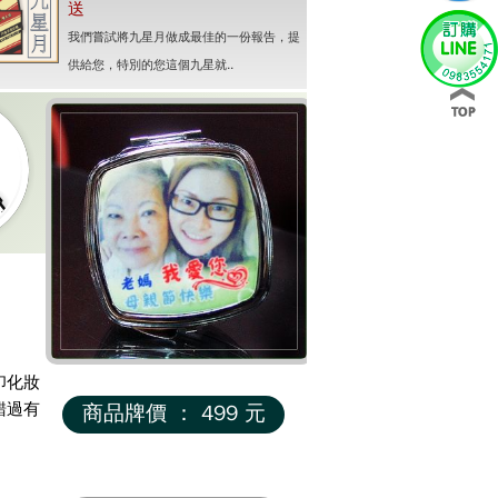
送
我們嘗試將九星月做成最佳的一份報告，提
供給您，特別的您這個九星就..