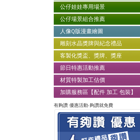
公仔娃娃專用場景
公仔場景組合推薦
人像Q版漫畫繪圖
雕刻水晶獎牌與紀念禮品
客製化獎盃、獎牌、獎座
節日特惠活動推薦
材質特製加工估價
加購服務區【配件 加工 包裝】
有夠讚 優惠活動-夠讚就免費