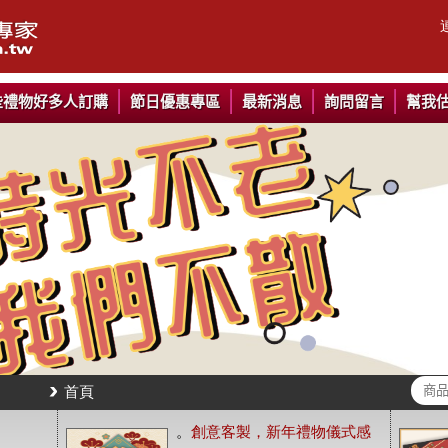
些禮物好多人訂購
節日優惠專區
最新消息
詢問留言
幫我
首頁
。
創意客製，新年禮物儀式感