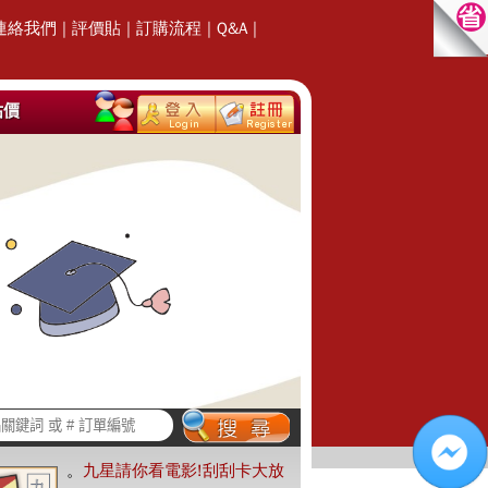
連絡我們
|
評價貼
|
訂購流程
|
Q&A
|
估價
。
九星請你看電影!刮刮卡大放