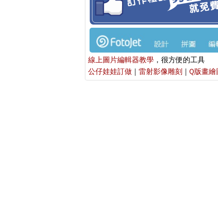
線上圖片編輯器教學
，很方便的工具
公仔娃娃訂做
|
雷射影像雕刻
|
Q版畫繪