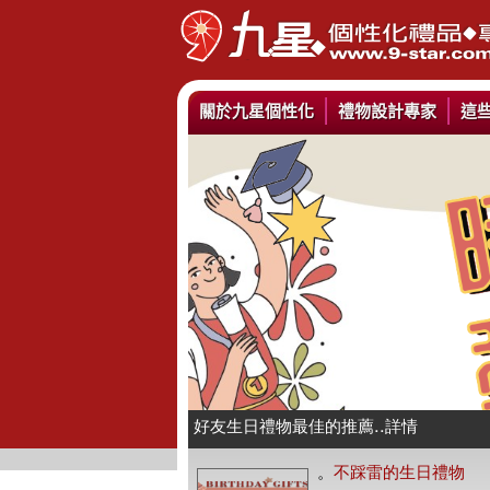
關於九星個性化
禮物設計專家
這
情人抱枕我們幫你挑好了..詳情
好友生日禮物最佳的推薦..詳情
公仔娃娃製作與場景推薦..詳情
。
不踩雷的生日禮物
人像Q畫似顏繪圖可愛喔..詳情