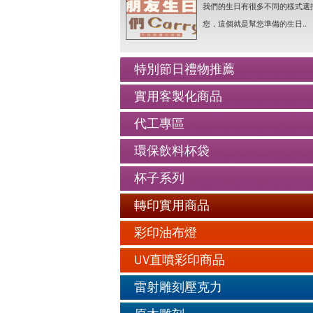
我們的生日有很多不同的樣式選
老人防走失牌製作-手鍊..詳情
您，這個就是幫您準備的生日..
情人抱枕我們幫你挑好了..詳情
好友生日禮物最佳的推薦..詳情
特別節日禮物推薦
公仔娃娃製作與場景推薦..詳情
實用客製化商品
人像Q畫似顏繪圖可愛喔..詳情
代工專區
老人防走失牌製作-手鍊..詳情
環保飲料杯袋
杯子系列
轉印實用商品
彩印油布燈
UV直噴彩印商品
雷射雕刻壓克力