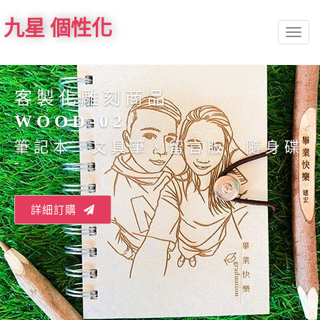
九星 個性化
Toggl
naviga
客製化雕刻商品
WOOD-02
筆記本、文具筆、留言版、隨身碟
-
詳細訂購