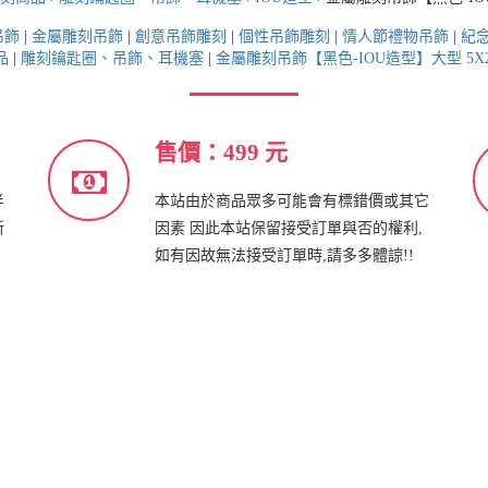
吊飾
|
金屬雕刻吊飾
|
創意吊飾雕刻
|
個性吊飾雕刻
|
情人節禮物吊飾
|
紀
品
|
雕刻鑰匙圈、吊飾、耳機塞
|
金屬雕刻吊飾【黑色-IOU造型】大型 5X2
售價：499 元
半
本站由於商品眾多可能會有標錯價或其它
新
因素 因此本站保留接受訂單與否的權利,
如有因故無法接受訂單時,請多多體諒!!