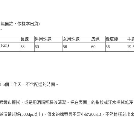
無備註，依樣本出貨)
。
長鍊
男用珠鍊
女用珠鍊
皮繩
橡皮繩
手
(cm)
58
60
56
60
56
19.
-5個工作天，不含配送的時間。
眼鏡布擦拭，或是用酒精稀釋液清潔。把在表面上的指紋或汗水擦拭乾淨
楚越好(300dpi以上)，傳來的檔案最不要小於200KB，不然這樣刻