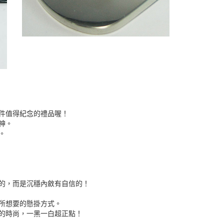
件值得紀念的禮品喔！
神。
。
的，而是沉穩內斂有自信的！
所想要的懸掛方式。
的時尚，一黑一白超正點！