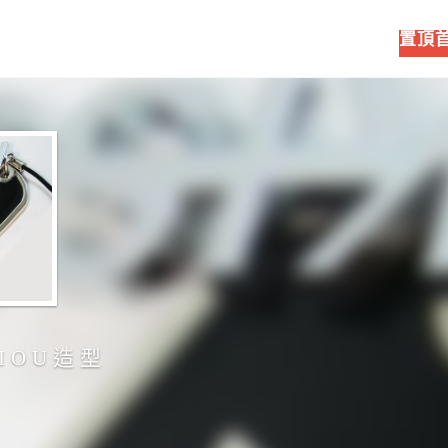
置頂
IOU造型