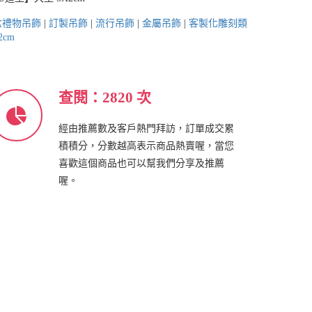
念禮物吊飾
|
訂製吊飾
|
流行吊飾
|
金屬吊飾
|
客製化雕刻類
cm
查閱：2820 次
經由推薦數及客戶熱門拜訪，訂單成交累
積積分，分數越高表示商品熱賣喔，當您
喜歡這個商品也可以幫我們分享及推薦
喔。