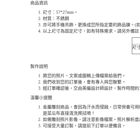
商品資訊
尺寸：57*27mm。
材質：不銹鋼
亦可將手機吊飾，更換成您所指定要的飾品鍊。(如
以上尺寸為固定尺寸，如有特殊需求，請另外備註
尺寸
製作說明
將您的照片、文案或圖稿上傳檔案給我們。
我們收到您的訂單後，會有專人與您聯繫。
經訂單確認後，交由美編設計師設計，製作時間約3
溫馨小提醒
金屬雕刻商品，會因為汗水而侵蝕，日常保養可用
是菜瓜布直接清洗擦拭唷！
如需雕刻照片影像，請注意影像檔案。照片解析度越清
可接受大量訂製，請提前下訂單以便備貨。