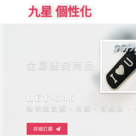
九星 個性化
金屬雕刻商品
LEY-346
雕刻鑰匙圈、吊飾、耳機塞 - 
詳細訂購