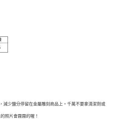
鍊
5
，減少鹽分停留在金屬雕刻商品上。千萬不要拿清潔劑或
出來的照片會霧霧的喔！