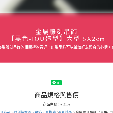
金屬雕刻吊飾
【黑色-IOU造型】大型 5X2cm
客製雕刻吊飾的相關禮物資源，訂製吊飾可以帶給好友驚奇的心情，
商品規格與售價
商品序號：# 2132
刻商品
>
雕刻鑰匙圈、吊飾、耳機塞
>
IOU造型
>
金屬雕刻吊飾【黑色-IOU