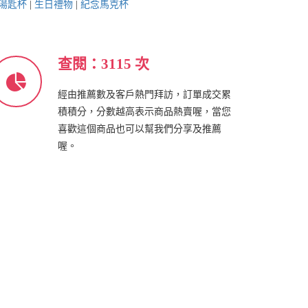
湯匙杯
|
生日禮物
|
紀念馬克杯
查閱：3115 次
經由推薦數及客戶熱門拜訪，訂單成交累
積積分，分數越高表示商品熱賣喔，當您
喜歡這個商品也可以幫我們分享及推薦
喔。