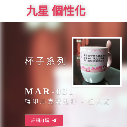
九星 個性化
杯子系列
MAR-031
轉印馬克湯匙杯 - 個人篇
詳細訂購