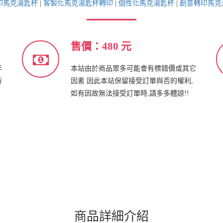
印馬克湯匙杯
|
客製化馬克湯匙杯轉印
|
個性化馬克湯匙杯
|
創意轉印馬克
售價：480 元
半
本站由於商品眾多可能會有標錯價或其它
新
因素 因此本站保留接受訂單與否的權利,
如有因故無法接受訂單時,請多多體諒!!
商品詳細介紹