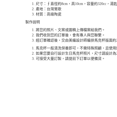
尺寸：∮直徑約8cm，高10cm，容量約320cc，湯匙
產地：台灣鶯歌
材質：高級陶瓷
製作說明
將您的照片、文案或圖稿上傳檔案給我們。
我們收到您的訂單後，會有專人與您聯繫。
經訂單確認後，交由美編設計師編排馬克杯版面約2
馬克杯一般清洗保養即可，不需特殊照顧，忌使用
如果您要自行設計生日馬克杯照片，尺寸請設計為20*8
可接受大量訂製，請提前下訂單以便備貨。