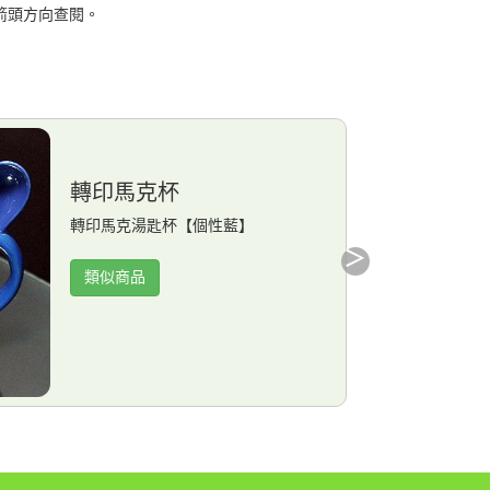
箭頭方向查閱。
轉印馬克杯
轉印馬克湯匙杯【個性藍】
類似商品