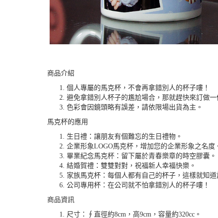
商品介紹
個人專屬的馬克杯，不會再拿錯別人的杯子嘍！
避免拿錯別人杯子的尷尬場合，那就趕快來訂做一
色彩會因鏡頭略有誤差，請依限場出貨為主。
馬克杯的應用
生日禮：讓朋友有個難忘的生日禮物。
企業形象LOGO馬克杯，增加您的企業形象之名度
畢業紀念馬克杯：留下屬於青春樂章的時空膠囊。
結婚賀禮：雙雙對對，祝福新人幸福快樂。
家族馬克杯：每個人都有自己的杯子，這樣就知道
公司專用杯：在公司就不怕拿錯別人的杯子嘍！
商品資訊
尺寸：∮直徑約8cm，高9cm，容量約320cc。