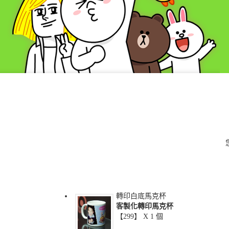
轉印白底馬克杯
客製化轉印馬克杯
【299】 X
1
個