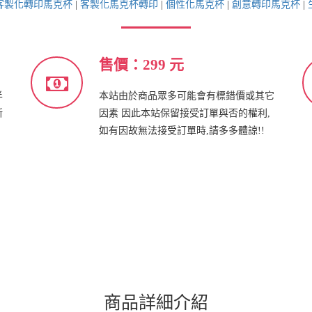
客製化轉印馬克杯
|
客製化馬克杯轉印
|
個性化馬克杯
|
創意轉印馬克杯
|
售價：299 元
半
本站由於商品眾多可能會有標錯價或其它
新
因素 因此本站保留接受訂單與否的權利,
如有因故無法接受訂單時,請多多體諒!!
商品詳細介紹