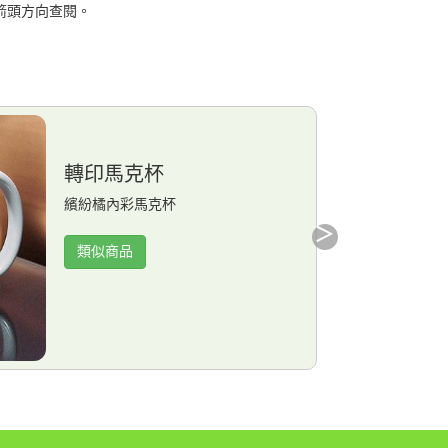
箭頭方向查閱。
轉印馬克杯
繽紛橘內彩馬克杯
類似商品