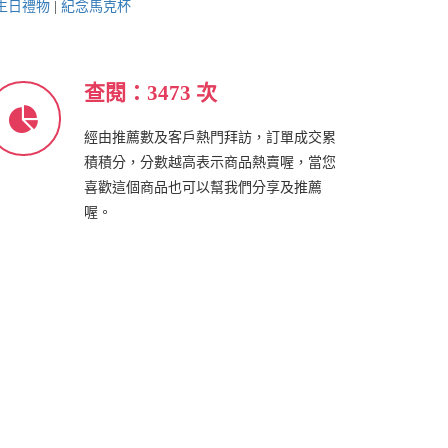
生日禮物
|
紀念馬克杯
查閱：3473 次
經由推薦數及客戶熱門拜訪，訂單成交累
積積分，分數越高表示商品熱賣喔，當您
喜歡這個商品也可以幫我們分享及推薦
喔。