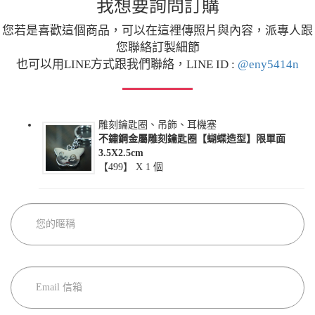
我想要詢問訂購
您若是喜歡這個商品，可以在這裡傳照片與內容，派專人跟
您聯絡訂製細節
也可以用LINE方式跟我們聯絡，LINE ID :
@eny5414n
雕刻鑰匙圈、吊飾、耳機塞
不鏽鋼金屬雕刻鑰匙圈【蝴蝶造型】限單面
3.5X2.5cm
【499】 X
1
個