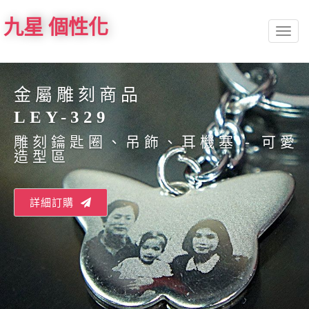
九星 個性化
Toggl
naviga
金屬雕刻商品
LEY-329
雕刻鑰匙圈、吊飾、耳機塞 - 可愛
造型區
詳細訂購