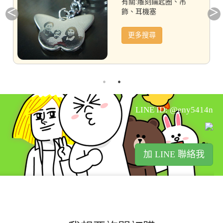
有關:雕刻鑰匙圈、吊
飾、耳機塞
更多搜尋
LINE ID: @eny5414n
加 LINE 聯絡我