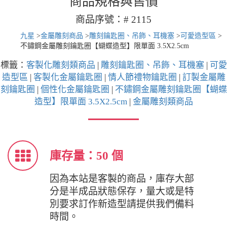
商品規格與售價
商品序號：# 2115
九星
>
金屬雕刻商品
>
雕刻鑰匙圈、吊飾、耳機塞
>
可愛造型區
>
不鏽鋼金屬雕刻鑰匙圈【蝴蝶造型】限單面 3.5X2.5cm
標籤：
客製化雕刻類商品
|
雕刻鑰匙圈、吊飾、耳機塞
|
可愛
造型區
|
客製化金屬鑰匙圈
|
情人節禮物鑰匙圈
|
訂製金屬雕
刻鑰匙圈
|
個性化金屬鑰匙圈
|
不鏽鋼金屬雕刻鑰匙圈【蝴蝶
造型】限單面 3.5X2.5cm
|
金屬雕刻類商品
庫存量：50 個
因為本站是客製的商品，庫存大部
分是半成品狀態保存，量大或是特
別要求訂作新造型請提供我們備料
時間。