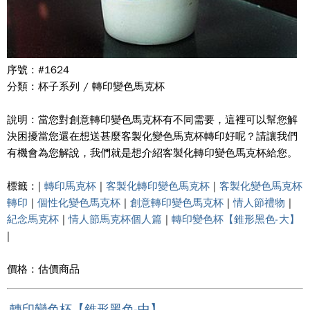
序號 : #1624
分類 : 杯子系列 / 轉印變色馬克杯
說明 : 當您對創意轉印變色馬克杯有不同需要，這裡可以幫您解
決困擾當您還在想送甚麼客製化變色馬克杯轉印好呢？請讓我們
有機會為您解說，我們就是想介紹客製化轉印變色馬克杯給您。
標籤 : |
轉印馬克杯
|
客製化轉印變色馬克杯
|
客製化變色馬克杯
轉印
|
個性化變色馬克杯
|
創意轉印變色馬克杯
|
情人節禮物
|
紀念馬克杯
|
情人節馬克杯個人篇
|
轉印變色杯【錐形黑色-大】
|
價格 : 估價商品
轉印變色杯【錐形黑色-中】