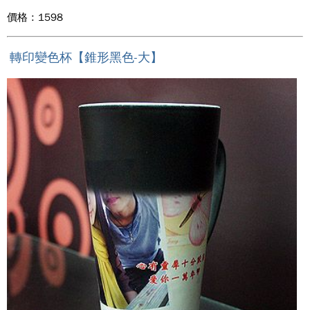
價格 : 1598
轉印變色杯【錐形黑色-大】