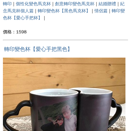
轉印
|
個性化變色馬克杯
|
創意轉印變色馬克杯
|
結婚贈禮
|
紀
念馬克杯個人篇
|
轉印變色杯【黑色馬克杯】
|
情侶篇
|
轉印變
色杯【愛心手把杯】
|
價格 : 1598
轉印變色杯【愛心手把黑色】