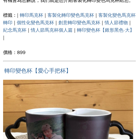
有機會為您解說，我們就是想介紹客製化轉印變色馬克杯給您。
標籤 : |
轉印馬克杯
|
客製化轉印變色馬克杯
|
客製化變色馬克杯
轉印
|
個性化變色馬克杯
|
創意轉印變色馬克杯
|
情人節禮物
|
紀念馬克杯
|
情人節馬克杯個人篇
|
轉印變色杯【錐形黑色-大】
|
價格 : 899
轉印變色杯【愛心手把杯】