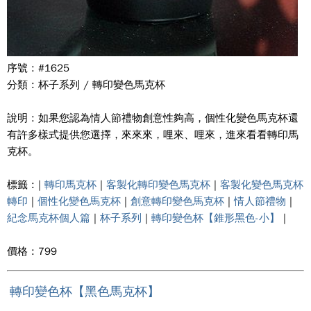
序號 : #1625
分類 : 杯子系列 / 轉印變色馬克杯
說明 : 如果您認為情人節禮物創意性夠高，個性化變色馬克杯還
有許多樣式提供您選擇，來來來，哩來、哩來，進來看看轉印馬
克杯。
標籤 : |
轉印馬克杯
|
客製化轉印變色馬克杯
|
客製化變色馬克杯
轉印
|
個性化變色馬克杯
|
創意轉印變色馬克杯
|
情人節禮物
|
紀念馬克杯個人篇
|
杯子系列
|
轉印變色杯【錐形黑色-小】
|
價格 : 799
轉印變色杯【黑色馬克杯】