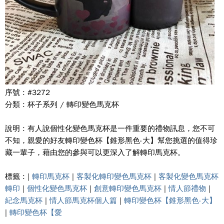
序號 : #3272
分類 : 杯子系列 / 轉印變色馬克杯
說明 : 有人說個性化變色馬克杯是一件重要的禮物訊息，您不可
不知，親愛的好友轉印變色杯【錐形黑色-大】幫您挑選的值得珍
藏一輩子，藉由您的參與可以更深入了解轉印馬克杯。
標籤 : |
轉印馬克杯
|
客製化轉印變色馬克杯
|
客製化變色馬克杯
轉印
|
個性化變色馬克杯
|
創意轉印變色馬克杯
|
情人節禮物
|
紀念馬克杯
|
情人節馬克杯個人篇
|
轉印變色杯【錐形黑色-大】
|
轉印變色杯【愛