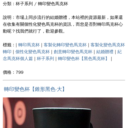
分類 : 杯子系列 / 轉印變色馬克杯
說明 : 市場上同步流行的結婚贈禮，本站裡的資源最新，如果還
在收集有關個性化變色馬克杯的資訊，而您是否對轉印馬克杯心
動呢？找我們就行了，歡迎參觀。
標籤 : |
轉印馬克杯
|
客製化轉印變色馬克杯
|
客製化變色馬克杯
轉印
|
個性化變色馬克杯
|
創意轉印變色馬克杯
|
結婚贈禮
|
紀
念馬克杯個人篇
|
杯子系列
|
轉印變色杯【黑色馬克杯】
|
價格 : 799
轉印變色杯【錐形黑色-大】