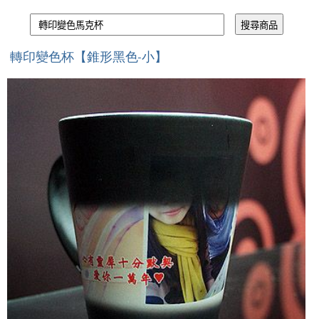
轉印變色杯【錐形黑色-小】