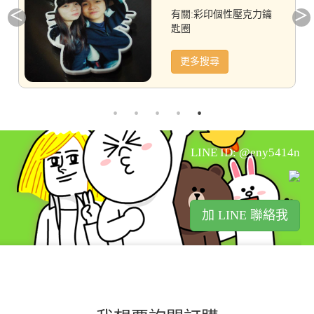
有關:彩印個性壓克力鑰
匙圈
更多搜尋
LINE ID: @eny5414n
加 LINE 聯絡我