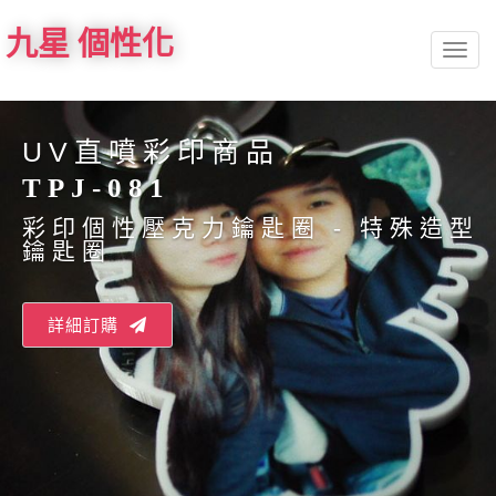
九星 個性化
Toggl
naviga
UV直噴彩印商品
TPJ-081
彩印個性壓克力鑰匙圈 - 特殊造型
鑰匙圈
詳細訂購