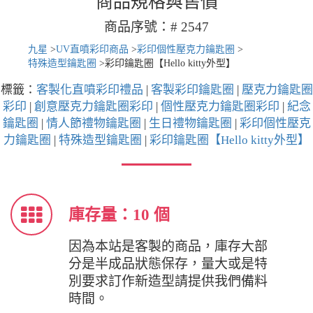
商品規格與售價
商品序號：# 2547
九星
>
UV直噴彩印商品
>
彩印個性壓克力鑰匙圈
>
特殊造型鑰匙圈
>
彩印鑰匙圈【Hello kitty外型】
標籤：
客製化直噴彩印禮品
|
客製彩印鑰匙圈
|
壓克力鑰匙圈
彩印
|
創意壓克力鑰匙圈彩印
|
個性壓克力鑰匙圈彩印
|
紀念
鑰匙圈
|
情人節禮物鑰匙圈
|
生日禮物鑰匙圈
|
彩印個性壓克
力鑰匙圈
|
特殊造型鑰匙圈
|
彩印鑰匙圈【Hello kitty外型】
庫存量：10 個
因為本站是客製的商品，庫存大部
分是半成品狀態保存，量大或是特
別要求訂作新造型請提供我們備料
時間。