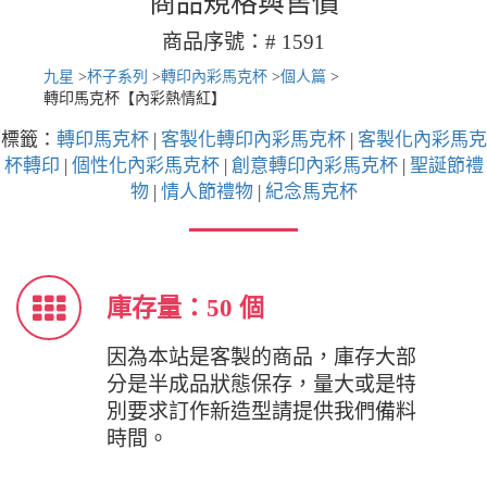
商品規格與售價
商品序號：# 1591
九星
>
杯子系列
>
轉印內彩馬克杯
>
個人篇
>
轉印馬克杯【內彩熱情紅】
標籤：
轉印馬克杯
|
客製化轉印內彩馬克杯
|
客製化內彩馬克
杯轉印
|
個性化內彩馬克杯
|
創意轉印內彩馬克杯
|
聖誕節禮
物
|
情人節禮物
|
紀念馬克杯
庫存量：50 個
因為本站是客製的商品，庫存大部
分是半成品狀態保存，量大或是特
別要求訂作新造型請提供我們備料
時間。