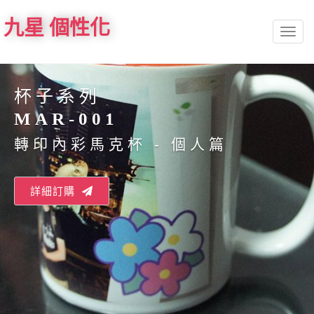
九星 個性化
Toggl
naviga
杯子系列
MAR-001
轉印內彩馬克杯 - 個人篇
詳細訂購