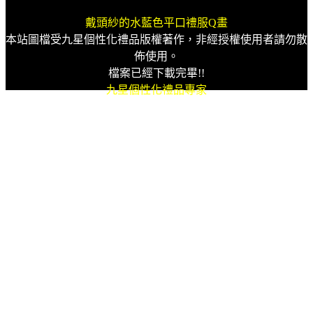
戴頭紗的水藍色平口禮服Q畫
本站圖檔受九星個性化禮品版權著作，非經授權使用者請勿散
佈使用。
檔案已經下載完畢!!
九星個性化禮品專家