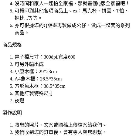
沒時間和家人一起拍全家福，那就畫個Q版全家福吧！
可轉印到其他各項商品上。ex：馬克杯、拼圖、T恤、
抱枕...等等。
亦可根據您的Q版畫再製做成公仔，做成一整套的系列
商品。
商品規格
電子檔尺寸：300dpi.寬度600
可另外輸出成
小原木框：29*23cm
A4魚木框：26.5*35cm
方形魚木框：38.5*35cm
其他訂製特殊尺寸
夜燈
製作說明
將您的照片、文案或圖稿上傳檔案給我們。
我們收到您的訂單後，會有專人與您聯繫。