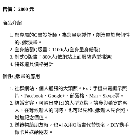
售價： 2800 元
商品介紹
您專屬的Q畫設計師，為您量身製作，創造屬於您個性
的Q版漫畫。
全身繪製Q版畫：1100/人(全身量身繪製)
制式Q版畫：800/人(依網站上面服裝造型挑選)
特殊道具價格另計
個性Q版畫的應用
社群網站、個人通訊的大頭照。Ex：手機來電顯示照
片、Facebook、Google+、部落格、Msn、Skype等。
結婚宴客，可輸出成1:1的人型立牌，讓參與婚宴的客
人，在等候新人的同時，也可以先和Q版新人先合照，
增加紀念價值。
送禮物給朋友時，也可以用Q版畫代替簽名，DIY動手
做卡片送給朋友。