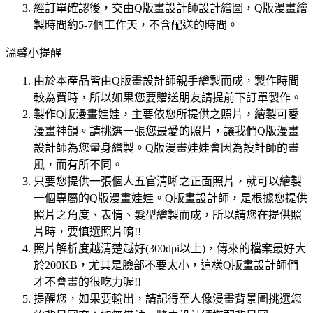
經訂單確認後，交由Q版畫設計師設計繪圖，Q版漫畫繪
製時間約5-7個工作天，不含配送的時間。
溫馨小提醒
由於本產品皆由Q版畫設計師親手繪製而成，製作時間
較為費時，所以如果您要贈送朋友請提前下訂單製作。
製作Q版漫畫娃娃，主要依您所提供之照片，繪製可愛
漫畫神韻。請挑選一張您最愛的照片，讓我們Q版漫畫
設計師為您量身繪製。Q版漫畫娃娃會因為設計師的畫
風，而有所不同。
只要您提供一張個人五官清晰之正面照片，就可以繪製
一個專屬的Q版漫畫娃娃。Q版畫設計師，是根據您提供
照片之角度、表情、髮型繪製而成，所以請您在提供照
片時，要慎選照片唷!!
照片解析度越清楚越好(300dpi以上)，傳來的檔案最好大
於200KB，尤其是臉部不要太小，這樣Q版畫設計師們
才不會畫的很吃力喔!!
提醒您，如果要輸出，請記得至人像漫畫背景圖挑選您