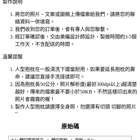
製作說明
將您的照片、文案或圖稿上傳檔案給我們，請將您的聯
絡資料一併填寫。
我們收到您的訂單後，會有專人與您聯繫。
經訂單確認後，交由美編設計師設計，製做時間約3-5個
工作天，不含配送的時間。
溫馨提醒
人型抱枕在一般清洗下還蠻耐用，如果要延長抱枕的壽
命，建議您直接手洗搓揉即可。
因為抱枕長50公分，照片解析度(最好300dpi以上)越清楚
越好，傳來的檔案最不要小於50KB，不然這樣印出來的
照片會霧霧的喔！
製作人型抱枕請選擇全身照，勿選擇有切頭 切腳的照片
~
原始碼