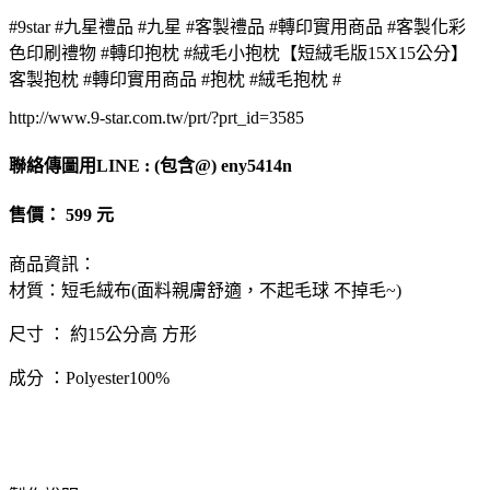
#9star #九星禮品 #九星 #客製禮品 #轉印實用商品 #客製化彩
色印刷禮物 #轉印抱枕 #絨毛小抱枕【短絨毛版15X15公分】
客製抱枕 #轉印實用商品 #抱枕 #絨毛抱枕 #
http://www.9-star.com.tw/prt/?prt_id=3585
聯絡傳圖用LINE : (包含@) eny5414n
售價： 599 元
商品資訊：
材質：短毛絨布(面料親膚舒適，不起毛球 不掉毛~)
尺寸 ： 約15公分高 方形
成分 ：Polyester100%