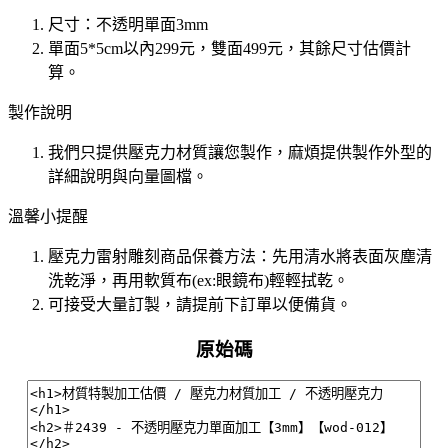
尺寸：不透明單面3mm
單面5*5cm以內299元，雙面499元，其餘尺寸估價計
算。
製作說明
我們只提供壓克力材質讓您製作，麻煩提供製作外型的
詳細說明與向量圖檔。
溫馨小提醒
壓克力雷射雕刻商品保養方法：先用清水將表面灰塵清
洗乾淨，再用軟質布(ex:眼鏡布)輕輕拭乾。
可接受大量訂製，請提前下訂單以便備貨。
原始碼