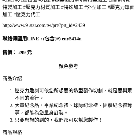
特製加工 #壓克力材質加工 #特殊加工 #外型加工 #壓克力單面
加工 #壓克力代工
http://www.9-star.com.tw/prt/?prt_id=2439
聯絡傳圖用LINE : (包含@) eny5414n
售價： 299 元
顏色參考
商品介紹
壓克力雕刻可依您所想要的造型製作切割，就是要與眾
不同的流行。
大量紀念品，畢業紀念禮、球隊紀念禮、團體紀念禮等
等，都能為您量身訂製。
只要您想的到的，我們都可以幫您製作！
商品規格