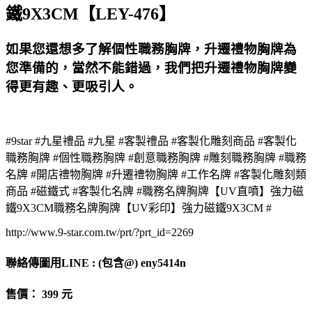
鐵9X3CM【LEY-476】
如果您還想多了解個性職務胸牌，升遷禮物胸牌為
您準備的，當然不能錯過，我們把升遷禮物胸牌變
得更有趣、更吸引人。
#9star #九星禮品 #九星 #客製禮品 #客製化雕刻商品 #客製化
職務胸牌 #個性職務胸牌 #創意職務胸牌 #雕刻職務胸牌 #職務
名牌 #開店禮物胸牌 #升遷禮物胸牌 #工作名牌 #客製化雕刻類
商品 #磁鐵式 #客製化名牌 #職務名牌胸牌【UV直噴】強力磁
鐵9X3CM職務名牌胸牌【UV彩印】強力磁鐵9X3CM #
http://www.9-star.com.tw/prt/?prt_id=2269
聯絡傳圖用LINE : (包含@) eny5414n
售價： 399 元