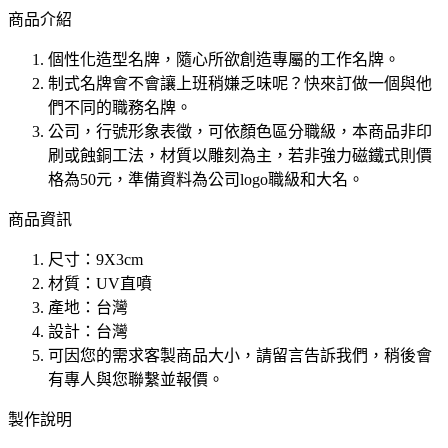
商品介紹
個性化造型名牌，隨心所欲創造專屬的工作名牌。
制式名牌會不會讓上班稍嫌乏味呢？快來訂做一個與他
們不同的職務名牌。
公司，行號形象表徵，可依顏色區分職級，本商品非印
刷或蝕銅工法，材質以雕刻為主，若非強力磁鐵式則價
格為50元，準備資料為公司logo職級和大名。
商品資訊
尺寸：9X3cm
材質：UV直噴
產地：台灣
設計：台灣
可因您的需求客製商品大小，請留言告訴我們，稍後會
有專人與您聯繫並報價。
製作說明