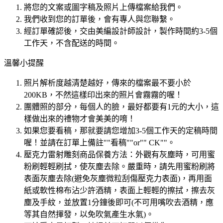
將您的文案或圖字稿及照片上傳檔案給我們。
我們收到您的訂單後，會有專人與您聯繫。
經訂單確認後，交由美編設計師設計，製作時間約3-5個
工作天，不含配送的時間。
溫馨小提醒
照片解析度越清楚越好，傳來的檔案最不要小於
200KB，不然這樣印出來的照片會霧霧的喔！
團體照的部分，每個人的臉，最好都要有1元的大小，這
樣做出來的禮物才會美美的唷！
如果您要看稿，那就要請您增加3-5個工作天的定稿時間
喔！並請在訂單上備註""看稿""or"" CK""。
壓克力雷射雕刻商品保養方法：外觀有灰塵時，可用蜜
粉刷輕輕刷拭，使灰塵去除。嚴重時，請先用蜜粉刷將
表面灰塵去除(避免灰塵微粒刮傷壓克力表面)，再用面
紙或軟性棉布沾少許酒精，表面上輕輕的擦拭，擦去灰
塵及手紋，並放置1分鐘後即可(不可用嘴吹去酒精，應
等其自然揮發，以免吹氣產生水氣)。