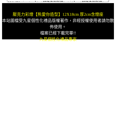
壓克力彩燈【熊愛你造型】12X18cm 厚2cm含燈座
本站圖檔受九星個性化禮品版權著作，非經授權使用者請勿散
佈使用。
檔案已經下載完畢!!
九星個性化禮品專家