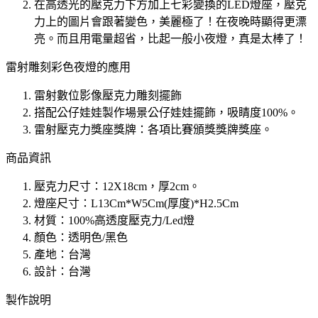
在高透光的壓克力下方加上七彩變換的LED燈座，壓克
力上的圖片會跟著變色，美麗極了！在夜晚時顯得更漂
亮。而且用電量超省，比起一般小夜燈，真是太棒了！
雷射雕刻彩色夜燈的應用
雷射數位影像壓克力雕刻擺飾
搭配公仔娃娃製作場景公仔娃娃擺飾，吸睛度100%。
雷射壓克力獎座獎牌：各項比賽頒獎獎牌獎座。
商品資訊
壓克力尺寸：12X18cm，厚2cm。
燈座尺寸：L13Cm*W5Cm(厚度)*H2.5Cm
材質：100%高透度壓克力/Led燈
顏色：透明色/黑色
產地：台灣
設計：台灣
製作說明