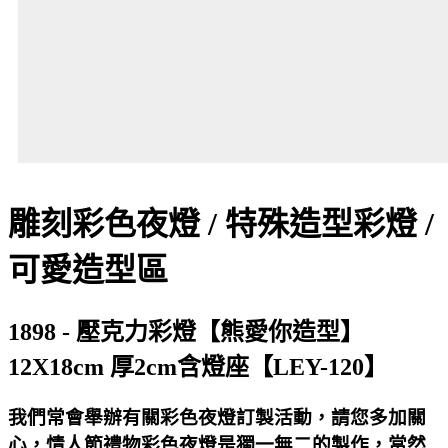
雕刻彩色夜燈 / 特殊造型彩燈 /
可愛造型區
1898 - 壓克力彩燈【熊愛你造型】
12X18cm 厚2cm含燈座【LEY-120】
我們常會舉辦有關彩色夜燈訂製活動，請您多加關
心，情人節禮物彩色夜燈是獨一無二的製作，當然