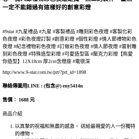
一定不能錯過有這樣好的創意彩燈
#9star #九星禮品 #九星 #客製禮品 #雕刻彩色夜燈 #客製化彩
色夜燈 #彩色夜燈訂製 #創意彩燈 #個性彩燈 #情人節禮物彩色
夜燈 #紀念禮物彩色夜燈 #訂做彩色夜燈 #情人節夜燈 #雷射雕
刻彩色夜燈 #特殊造型彩燈 #可愛造型區 #壓克力彩燈【熊愛
你造型】12X18cm 厚2cm含燈座 #電很深
http://www.9-star.com.tw/prt/?prt_id=1898
聯絡傳圖用LINE : (包含@) eny5414n
售價： 1688 元
商品介紹
以真摯的祝福和無盡的感激， 送給最親愛的人一份獨特
的禮物。