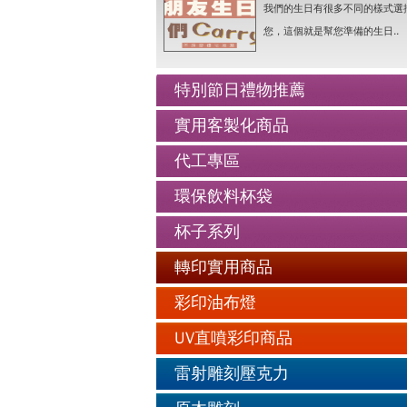
人像Q畫似顏繪圖可愛喔..詳情
我們的生日有很多不同的樣式選
老人防走失牌製作-手鍊..詳情
您，這個就是幫您準備的生日..
情人抱枕我們幫你挑好了..詳情
好友生日禮物最佳的推薦..詳情
特別節日禮物推薦
公仔娃娃製作與場景推薦..詳情
實用客製化商品
人像Q畫似顏繪圖可愛喔..詳情
代工專區
老人防走失牌製作-手鍊..詳情
環保飲料杯袋
杯子系列
轉印實用商品
彩印油布燈
UV直噴彩印商品
雷射雕刻壓克力