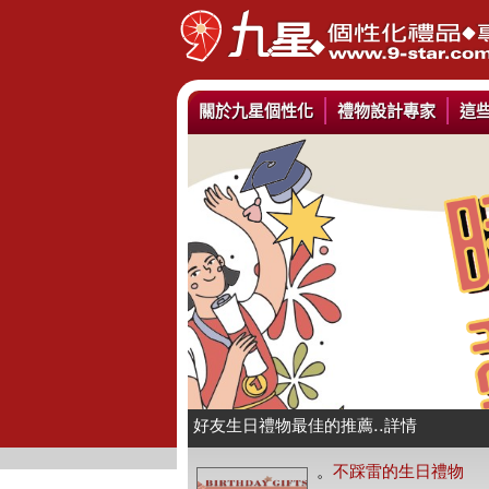
關於九星個性化
禮物設計專家
這
情人抱枕我們幫你挑好了..詳情
好友生日禮物最佳的推薦..詳情
公仔娃娃製作與場景推薦..詳情
。
不踩雷的生日禮物