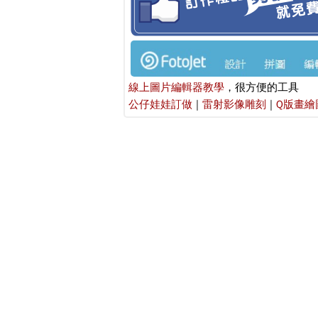
線上圖片編輯器教學
，很方便的工具
公仔娃娃訂做
|
雷射影像雕刻
|
Q版畫繪