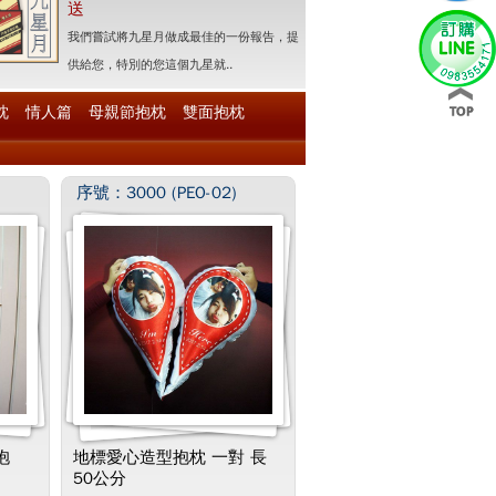
送
我們嘗試將九星月做成最佳的一份報告，提
供給您，特別的您這個九星就..