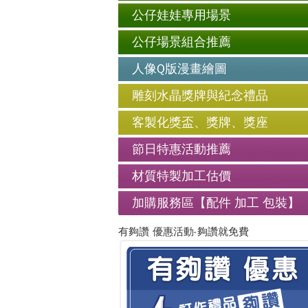
公仔娃娃專用場景
公仔場景組合推薦
人像Q版漫畫繪圖
雕刻水晶獎牌與紀念禮品
客製化獎盃、獎牌、獎座
節日特惠活動推薦
材質特製加工估價
加購服務區【配件 加工 包裝】
有夠讚 優惠活動-夠讚就免費