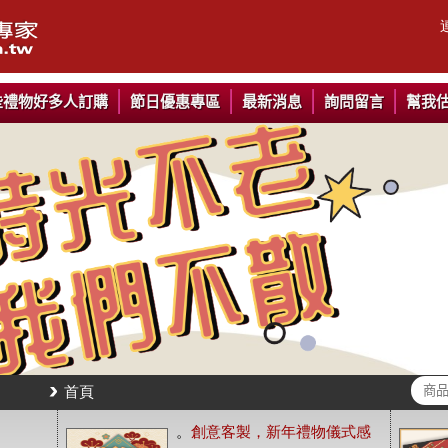
些禮物好多人訂購
節日優惠專區
最新消息
詢問留言
幫我
首頁
。
創意客製，新年禮物儀式感