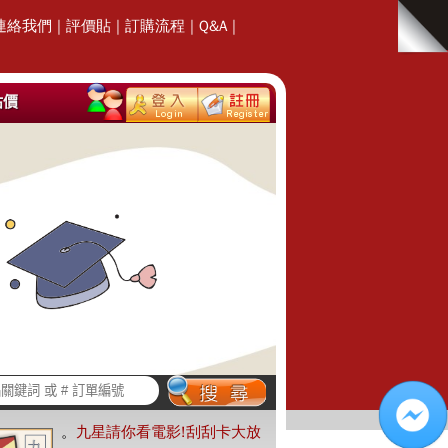
連絡我們
|
評價貼
|
訂購流程
|
Q&A
|
估價
。
九星請你看電影!刮刮卡大放