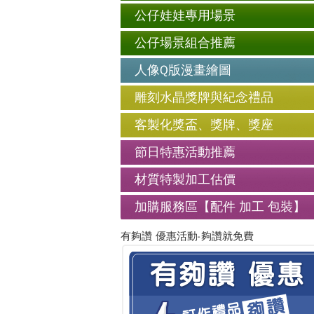
公仔娃娃專用場景
公仔場景組合推薦
人像Q版漫畫繪圖
雕刻水晶獎牌與紀念禮品
客製化獎盃、獎牌、獎座
節日特惠活動推薦
材質特製加工估價
加購服務區【配件 加工 包裝】
有夠讚 優惠活動-夠讚就免費