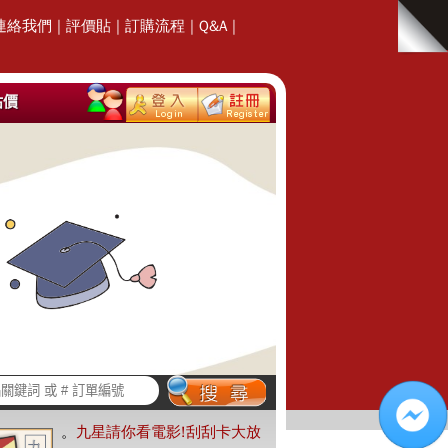
連絡我們
|
評價貼
|
訂購流程
|
Q&A
|
估價
。
九星請你看電影!刮刮卡大放