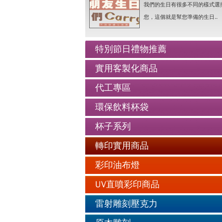
人像Q畫似顏繪圖可愛喔..詳情
我們的生日有很多不同的樣式選
老人防走失牌製作-手鍊..詳情
您，這個就是幫您準備的生日..
情人抱枕我們幫你挑好了..詳情
好友生日禮物最佳的推薦..詳情
特別節日禮物推薦
公仔娃娃製作與場景推薦..詳情
實用客製化商品
人像Q畫似顏繪圖可愛喔..詳情
代工專區
老人防走失牌製作-手鍊..詳情
環保飲料杯袋
杯子系列
轉印實用商品
彩印油布燈
UV直噴彩印商品
雷射雕刻壓克力