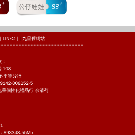
|
LINE@
|
|
九星舊網站
|
款：
:108
行-平等分行
142-008252-5
九星個性化禮品行 余清芍
1
93348.55Mb