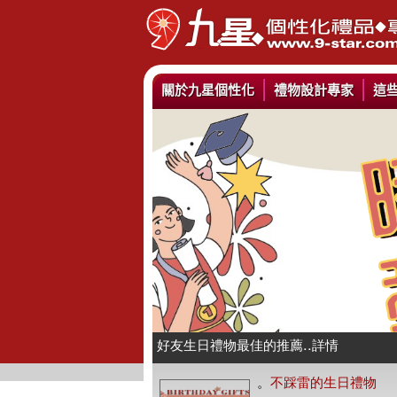
關於九星個性化
禮物設計專家
這
情人抱枕我們幫你挑好了..詳情
好友生日禮物最佳的推薦..詳情
公仔娃娃製作與場景推薦..詳情
。
不踩雷的生日禮物