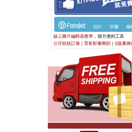
線上圖片編輯器教學
，很方便的工具
公仔娃娃訂做
|
雷射影像雕刻
|
Q版畫繪