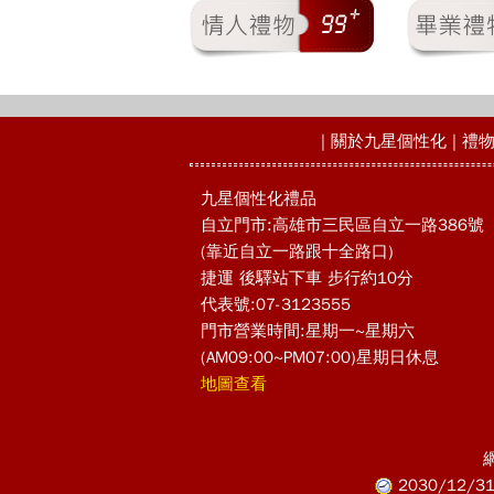
|
關於九星個性化
|
禮
九星個性化禮品
自立門市:高雄市三民區自立一路386號
(靠近自立一路跟十全路口)
捷運 後驛站下車 步行約10分
代表號:07-3123555
門市營業時間:星期一~星期六
(AM09:00~PM07:00)星期日休息
地圖查看
2030/12/