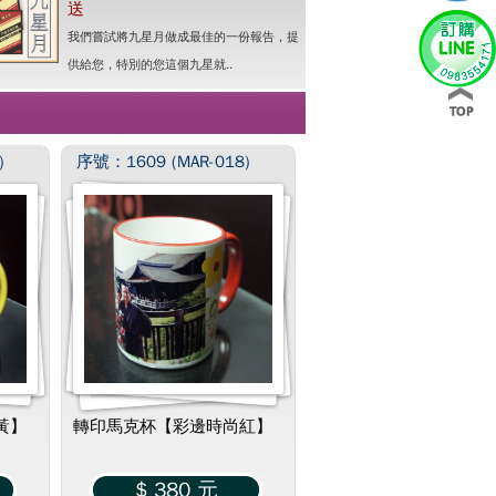
送
我們嘗試將九星月做成最佳的一份報告，提
供給您，特別的您這個九星就..