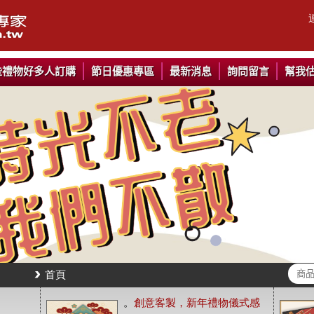
些禮物好多人訂購
節日優惠專區
最新消息
詢問留言
幫我
首頁
。
創意客製，新年禮物儀式感