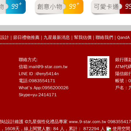
物設計
|
節日禮物推薦
|
九星最新消息
|
幫我估價
|
聯絡我們
|
QandA
聯絡方式:
銀行匯
信箱:
mail@9-star.com.tw
ATM代碼
LINE ID :@eny5414n
陽信銀
電話:0983554171
帳號：09
What's App:0956200026
戶名：
Skype=yu-2414171
網站設計維護 ©九星個性化禮品專家 www.9-star.com.tw 098355417
31，1608天，線上閱覽人數: 84 人，累計： 872294 人
使用空間：8