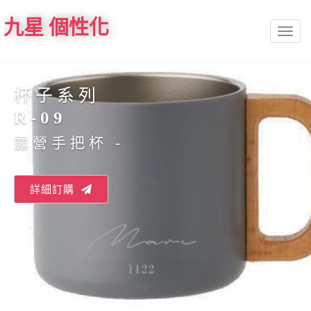
九星 個性化
Toggl
naviga
杯子系列
R-09
露營手把杯 -
詳細訂購