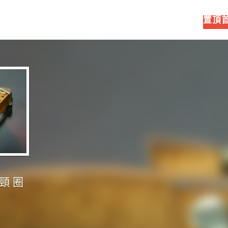
置頂
物頸圈