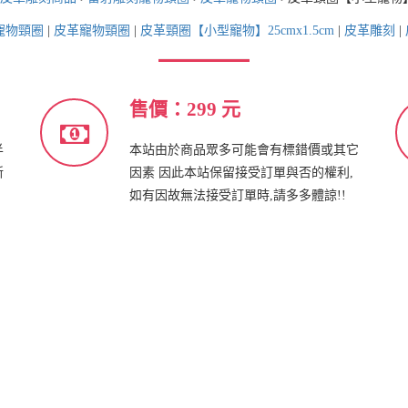
寵物頸圈
|
皮革寵物頸圈
|
皮革頸圈【小型寵物】25cmx1.5cm
|
皮革雕刻
|
售價：299 元
半
本站由於商品眾多可能會有標錯價或其它
新
因素 因此本站保留接受訂單與否的權利,
如有因故無法接受訂單時,請多多體諒!!