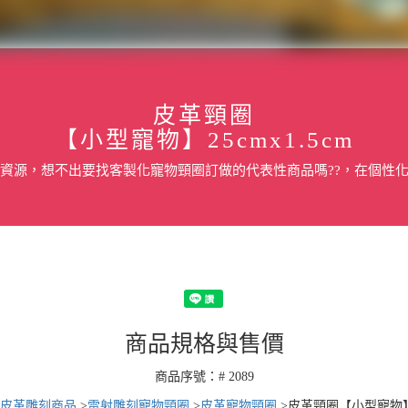
皮革頸圈
【小型寵物】25cmx1.5cm
資源，想不出要找客製化寵物頸圈訂做的代表性商品嗎??，在個性
商品規格與售價
商品序號：# 2089
皮革雕刻商品
>
雷射雕刻寵物頸圈
>
皮革寵物頸圈
>
皮革頸圈【小型寵物】25