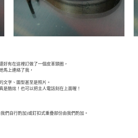
還好有在這裡訂做了一個皮革頸圈，
她馬上連絡了我，
的文字、圖型甚至是照片。
真是酷炫！也可以把主人電話刻在上面喔！
由我們自行酌加)或釘扣式重疊部份由我們酌加。