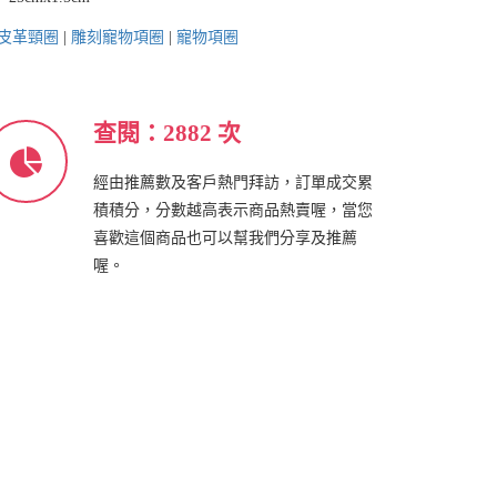
皮革頸圈
|
雕刻寵物項圈
|
寵物項圈
查閱：2882 次
經由推薦數及客戶熱門拜訪，訂單成交累
積積分，分數越高表示商品熱賣喔，當您
喜歡這個商品也可以幫我們分享及推薦
喔。