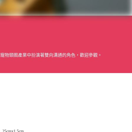
化寵物頸圈產業中扮演著雙向溝通的角色，歡迎參觀。
cmx1.5cm