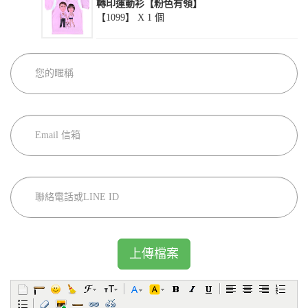
轉印運動衫【粉色有領】
【1099】 X
1
個