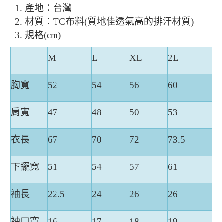
產地：台灣
材質：TC布料(質地佳透氣高的排汗材質)
規格(cm)
M
L
XL
2L
胸寬
52
54
56
60
肩寬
47
48
50
53
衣長
67
70
72
73.5
下擺寬
51
54
57
61
袖長
22.5
24
26
26
袖口寬
16
17
18
19