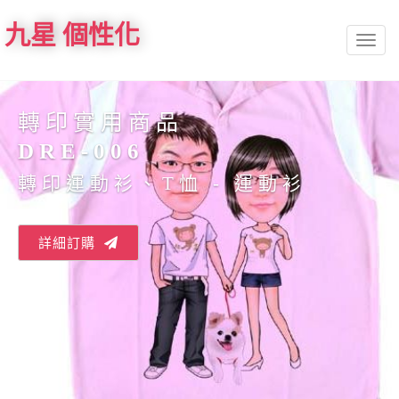
九星 個性化
Toggl
naviga
轉印實用商品
DRE-006
轉印運動衫、T恤 - 運動衫
詳細訂購