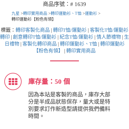
商品序號：# 1639
九星
>
轉印實用商品
>
轉印運動衫、T恤
>
運動衫
>
轉印運動衫【粉色有領】
標籤：
轉印客製化商品
|
轉印T恤/運動衫
|
客製化T恤/運動衫
轉印
|
創意轉印T恤/運動衫
|
紀念T恤/運動衫
|
情人節禮物
|
生
日禮物
|
客製化轉印商品
|
轉印運動衫、T恤
|
轉印運動衫
【粉色有領】
|
轉印實用商品
庫存量：50 個
因為本站是客製的商品，庫存大部
分是半成品狀態保存，量大或是特
別要求訂作新造型請提供我們備料
時間。