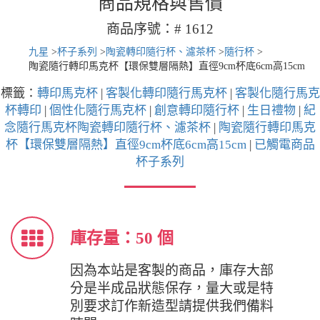
商品規格與售價
商品序號：# 1612
九星
>
杯子系列
>
陶瓷轉印隨行杯、濾茶杯
>
隨行杯
>
陶瓷隨行轉印馬克杯【環保雙層隔熱】直徑9cm杯底6cm高15cm
標籤：
轉印馬克杯
|
客製化轉印隨行馬克杯
|
客製化隨行馬克
杯轉印
|
個性化隨行馬克杯
|
創意轉印隨行杯
|
生日禮物
|
紀
念隨行馬克杯陶瓷轉印隨行杯、濾茶杯
|
陶瓷隨行轉印馬克
杯【環保雙層隔熱】直徑9cm杯底6cm高15cm
|
已觸電商品
杯子系列
庫存量：50 個
因為本站是客製的商品，庫存大部
分是半成品狀態保存，量大或是特
別要求訂作新造型請提供我們備料