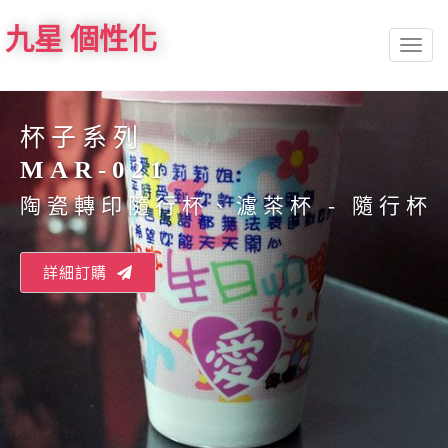
九星 個性化
Toggl
naviga
杯子系列
MAR-021
陶瓷轉印隨行杯、濾茶杯 - 隨行杯
詳細訂購