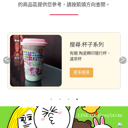
的商品區提供您參考，請按箭頭方向查閱。
搜尋:杯子系列
有關:陶瓷轉印隨行杯、
濾茶杯
更多搜尋
LINE ID: @eny5414n