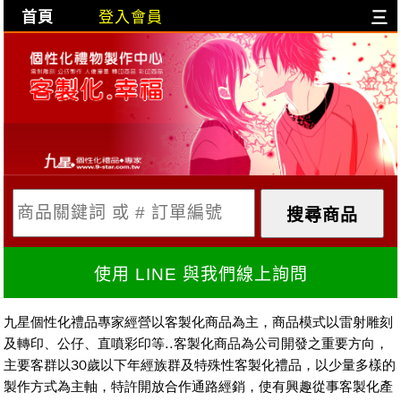
首頁
登入會員
三
目前購物車是空的!
購物車內容:
X
使用 LINE 與我們線上詢問