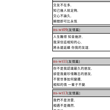
交友不在多,
知己幾人就足夠,
交心不論久,
瞬間即可比永恆.
ns-wt09
[友情篇]
人生難得 知音幾許,
我深信這相知的心,
將永遠延續 你我的友誼.
ns-wt11
[友情篇]
你不是我認識最久的朋友,
卻是我最珍惜難忘的朋友,
不管世事如何變遷,
相知的情 一輩子不變.
ns-wt13
[友情篇]
我們不是流雲,
相遇不是偶然,