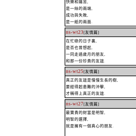
快樂和痛苦,
是一絲的兩端,
成功與失敗,
是一紙的兩面.
ns-wt23
[友情篇]
在忙碌的日子裏,
是否也曾想起,
一同走過歲月的朋友,
和那一份珍貴的友誼.
ns-wt25
[友情篇]
真正的友誼是慢慢生長的樹,
要經得起患難的沖擊,
才稱得上真正的友誼.
ns-wt27
[友情篇]
最寶貴的財富是明智,
明智的選擇,
就是擁有一個真心的朋友.