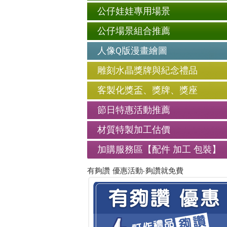
公仔娃娃專用場景
公仔場景組合推薦
人像Q版漫畫繪圖
雕刻水晶獎牌與紀念禮品
客製化獎盃、獎牌、獎座
節日特惠活動推薦
材質特製加工估價
加購服務區【配件 加工 包裝】
有夠讚 優惠活動-夠讚就免費