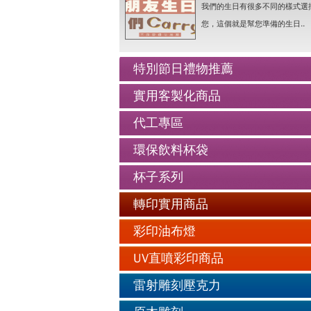
人像Q畫似顏繪圖可愛喔..詳情
我們的生日有很多不同的樣式選
老人防走失牌製作-手鍊..詳情
您，這個就是幫您準備的生日..
情人抱枕我們幫你挑好了..詳情
好友生日禮物最佳的推薦..詳情
特別節日禮物推薦
公仔娃娃製作與場景推薦..詳情
實用客製化商品
人像Q畫似顏繪圖可愛喔..詳情
代工專區
老人防走失牌製作-手鍊..詳情
環保飲料杯袋
杯子系列
轉印實用商品
彩印油布燈
UV直噴彩印商品
雷射雕刻壓克力