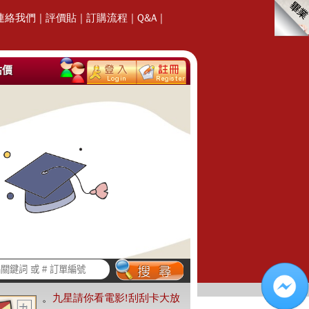
連絡我們
|
評價貼
|
訂購流程
|
Q&A
|
估價
。
九星請你看電影!刮刮卡大放