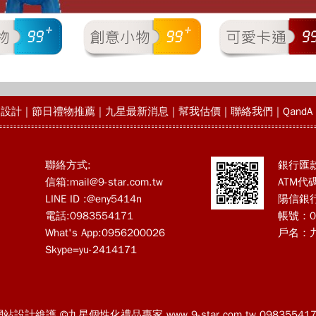
物設計
|
節日禮物推薦
|
九星最新消息
|
幫我估價
|
聯絡我們
|
QandA
聯絡方式:
銀行匯
信箱:
mail@9-star.com.tw
ATM代碼
LINE ID :@eny5414n
陽信銀
電話:0983554171
帳號：09
What's App:0956200026
戶名：
Skype=yu-2414171
網站設計維護 ©九星個性化禮品專家 www.9-star.com.tw 098355417