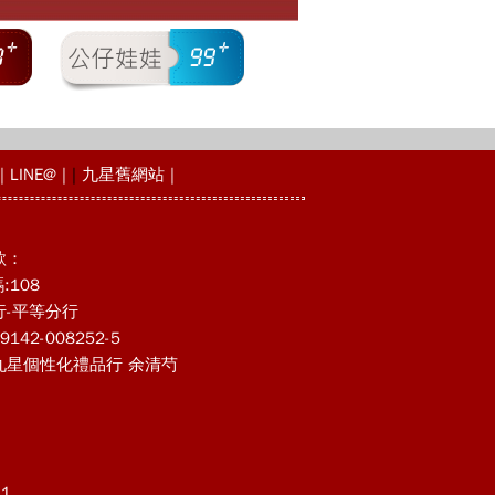
|
LINE@
|
|
九星舊網站
|
款：
:108
行-平等分行
142-008252-5
九星個性化禮品行 余清芍
1