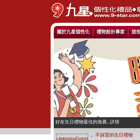
關於九星個性化
禮物設計專家
這
情人抱枕我們幫你挑好了..詳情
好友生日禮物最佳的推薦..詳情
公仔娃娃製作與場景推薦..詳情
。
不踩雷的生日禮物