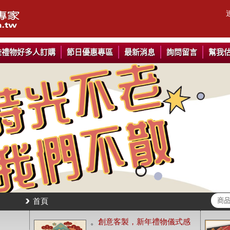
些禮物好多人訂購
節日優惠專區
最新消息
詢問留言
幫我
首頁
。
創意客製，新年禮物儀式感