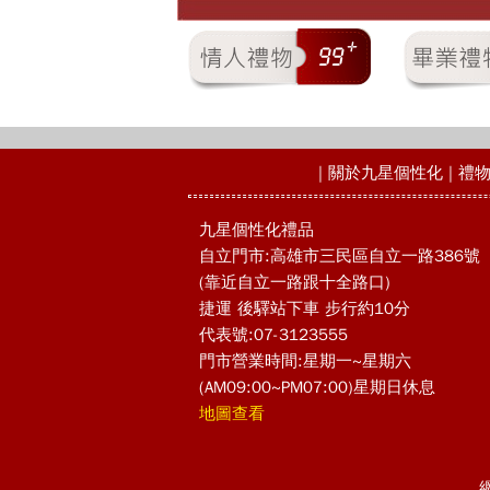
|
關於九星個性化
|
禮
九星個性化禮品
自立門市:高雄市三民區自立一路386號
(靠近自立一路跟十全路口)
捷運 後驛站下車 步行約10分
代表號:07-3123555
門市營業時間:星期一~星期六
(AM09:00~PM07:00)星期日休息
地圖查看