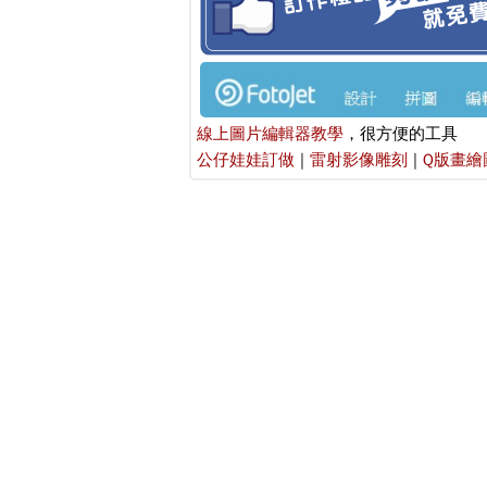
線上圖片編輯器教學
，很方便的工具
公仔娃娃訂做
|
雷射影像雕刻
|
Q版畫繪