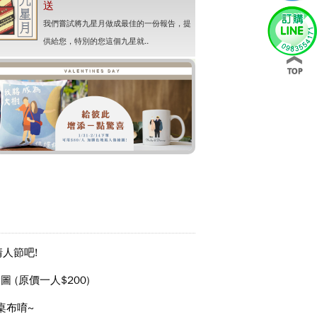
送
我們嘗試將九星月做成最佳的一份報告，提
供給您，特別的您這個九星就..