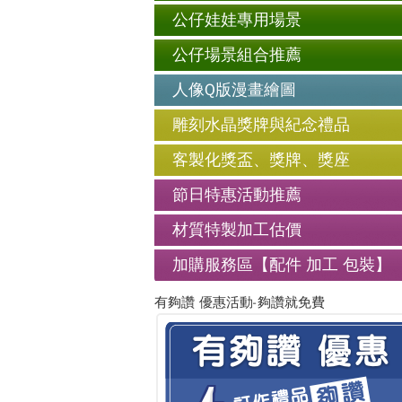
公仔娃娃專用場景
公仔場景組合推薦
人像Q版漫畫繪圖
雕刻水晶獎牌與紀念禮品
客製化獎盃、獎牌、獎座
節日特惠活動推薦
材質特製加工估價
加購服務區【配件 加工 包裝】
有夠讚 優惠活動-夠讚就免費