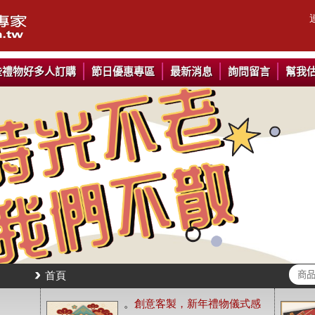
些禮物好多人訂購
節日優惠專區
最新消息
詢問留言
幫我
首頁
。
創意客製，新年禮物儀式感