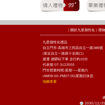
|
關於九星個性化
|
禮
九星個性化禮品
自立門市:高雄市三民區自立一路386號
(靠近自立一路跟十全路口)
捷運 後驛站下車 步行約10分
代表號:07-3123555
門市營業時間:星期一~星期六
(AM09:00~PM07:00)星期日休息
地圖查看
2030/12/