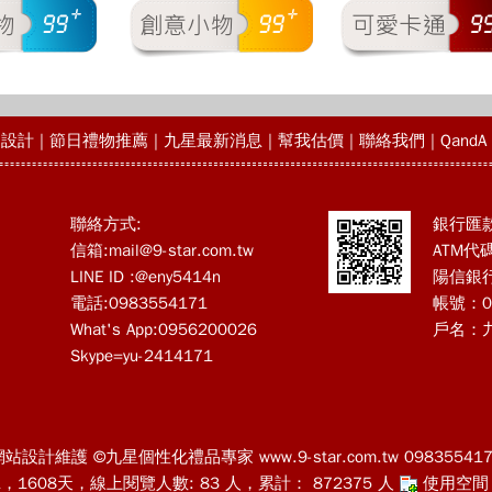
物設計
|
節日禮物推薦
|
九星最新消息
|
幫我估價
|
聯絡我們
|
QandA
聯絡方式:
銀行匯
信箱:
mail@9-star.com.tw
ATM代碼
LINE ID :@eny5414n
陽信銀
電話:0983554171
帳號：09
What's App:0956200026
戶名：
Skype=yu-2414171
網站設計維護 ©九星個性化禮品專家 www.9-star.com.tw 098355417
31，1608天，線上閱覽人數: 83 人，累計： 872375 人
使用空間：8