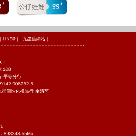
|
LINE@
|
|
九星舊網站
|
款：
:108
行-平等分行
142-008252-5
九星個性化禮品行 余清芍
1
93348.55Mb