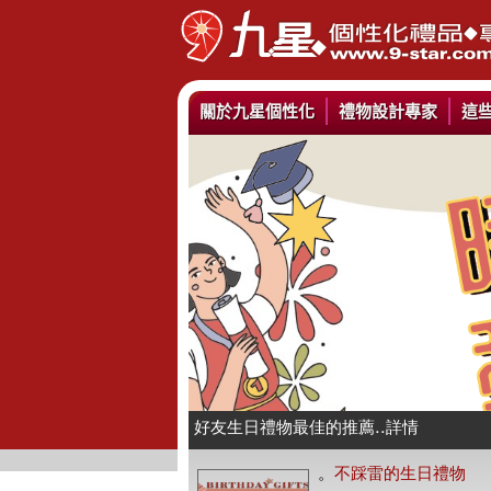
關於九星個性化
禮物設計專家
這
情人抱枕我們幫你挑好了..詳情
好友生日禮物最佳的推薦..詳情
公仔娃娃製作與場景推薦..詳情
。
不踩雷的生日禮物