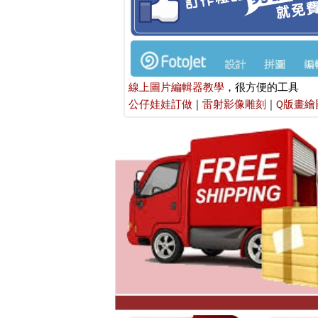
線上圖片編輯器教學
，很方便的工具
公仔娃娃訂做
|
雷射影像雕刻
|
Q版畫繪