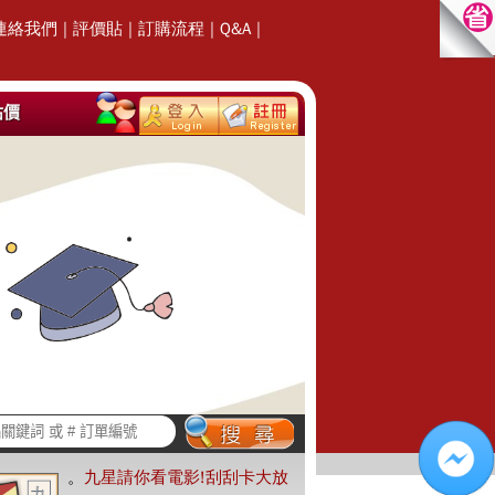
連絡我們
|
評價貼
|
訂購流程
|
Q&A
|
估價
。
九星請你看電影!刮刮卡大放