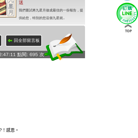
送
我們嘗試將九星月做成最佳的一份報告，提
供給您，特別的您這個九星就..