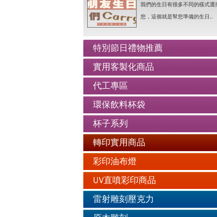
人像Q畫似顏繪圖可愛喔..詳情
我們的生日有很多不同的樣式選
老人防走失牌製作-手鍊..詳情
您，這個就是幫您準備的生日..
情人抱枕我們幫你挑好了..詳情
好友生日禮物最佳的推薦..詳情
特別節日禮物推薦
公仔娃娃製作與場景推薦..詳情
實用客製化商品
人像Q畫似顏繪圖可愛喔..詳情
代工專區
老人防走失牌製作-手鍊..詳情
環保飲料杯袋
杯子系列
轉印實用商品
彩印油布燈
UV直噴彩印商品
雷射雕刻壓克力