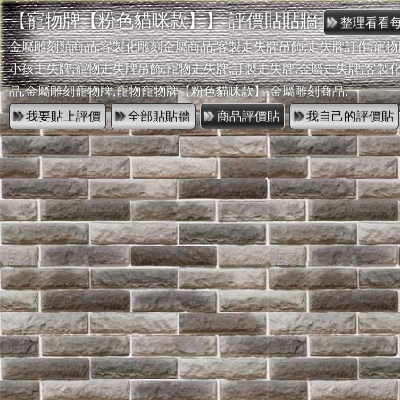
【寵物牌【粉色貓咪款】】 評價貼貼牆
金屬雕刻類商品,客製化雕刻金屬商品,客製走失牌吊飾,走失牌訂作,寵物
小孩走失牌,寵物走失牌吊飾,寵物走失牌,訂製走失牌,金屬走失牌,客製
品,金屬雕刻寵物牌,寵物寵物牌【粉色貓咪款】,金屬雕刻商品,