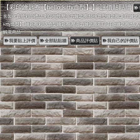
【彩印鑰匙圈【hello kitty造型】】 評價貼貼牆
客製化直噴彩印禮品,彩印個性壓克力鑰匙圈,特殊造型鑰匙圈,彩印鑰匙圈【
kitty造型】,鑰匙圈彩印,造型鑰匙圈,壓克力鑰匙圈彩印,訂做鑰匙圈,情
觸電商品