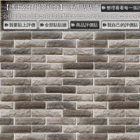
【護士公仔場景組合】 評價貼貼牆
公仔場景組合,職業公仔場景組,醫護人員篇,公仔場景組合推薦,護士公仔