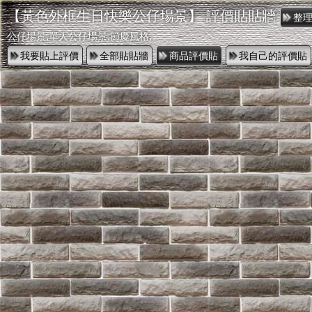
【黃色外框生日快樂公仔場景】 評價貼貼牆
公仔場景,單人公仔場景,節慶風格,