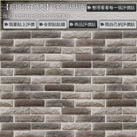
【新娘公仔造型】 評價貼貼牆
指定版公仔娃娃,開模公仔,婚禮風格,